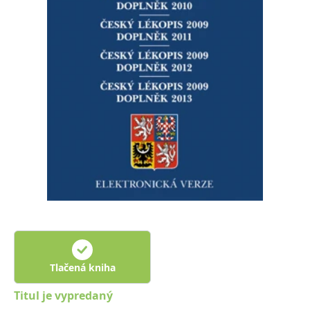
FUNKČNÉ
NEZARADENÉ SÚBORY
Potrebné
Analytické
Marketingové
Funkčné
Nezaradené súbory
Nevyhnutné súbory cookie umožňujú základné funkcie webovej stránky,
ako je prihlásenie používateľa a správa účtu. Bez nevyhnutných súborov
cookie nie je možné webové stránky správne používať.
Poskytovateľ /
Platnosť
Názov
Popis
Doména
končí
ASP.NET_SessionId
Zavřením
Tento soubor
Microsoft
prohlížeče
cookie
Corporation
zachovává stav
www.grada.sk
relace
návštěvníka
napříč
požadavky na
stránku.
Tlačená kniha
__cf_bm
30 minut
Tento soubor
Cloudflare Inc.
cookie se
.heureka.cz
Titul je vypredaný
používá k
rozlišení mezi