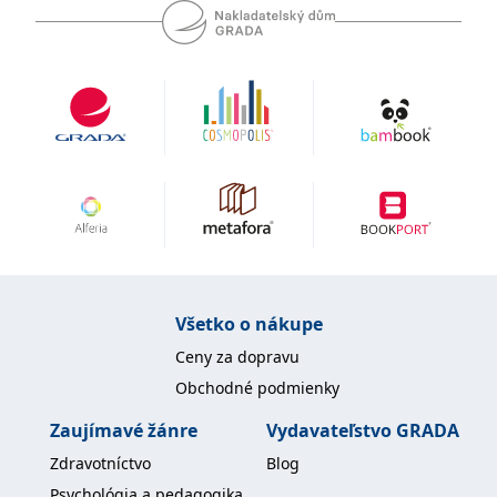
Microsoftu široce
Corporation
používán jako jedinečný
.bing.com
identifikátor uživatele.
Lze jej nastavit pomocí
vložených skriptů
Microsoft. Široce se věří,
že se synchronizuje s
mnoha různými
doménami společnosti
Microsoft, což umožňuje
sledování uživatelů.
_fbp
3 měsíce
Používá Facebook k
Meta Platform
poskytování řady
Inc.
reklamních produktů,
.grada.sk
jako je nabízení cen v
reálném čase od
inzerentů třetích stran
_uetsid
1 den
Tento soubor cookie
Microsoft
používá společnost Bing
Všetko o nákupe
Corporation
k určení, jaké reklamy by
.grada.sk
se měly zobrazovat a
Ceny za dopravu
které by mohly být
relevantní pro
Obchodné podmienky
koncového uživatele,
který si prohlíží web.
Zaujímavé žánre
Vydavateľstvo GRADA
SRM_B
1 rok
Toto je cookie první
Microsoft
strany společnosti
Zdravotníctvo
Blog
Corporation
Microsoft MSN, které
.c.bing.com
zajišťuje správné
Psychológia a pedagogika