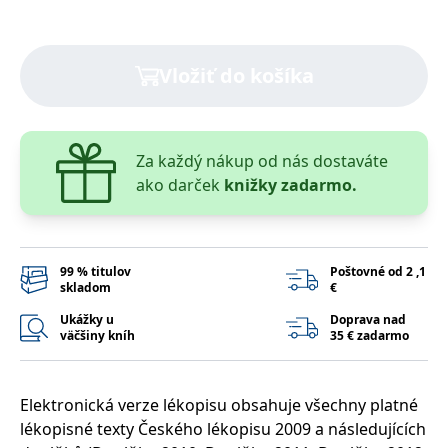
lidmi a roboty.
To je pro web
přínosné, aby
Google Privacy Policy
bylo možné
podávat platné
Vložiť do košíka
zprávy o
používání
jejich
webových
stránek.
Za každý nákup od nás dostaváte
PHPSESSID
Zavřením
Cookie
PHP.net
prohlížeče
generovaný
www.bambook.cz
ako darček
knižky zadarmo.
aplikacemi
založenými na
jazyce PHP.
Toto je
univerzální
identifikátor
99 % titulov
Poštovné od 2 ,1
používaný k
skladom
€
udržování
proměnných
relací uživatelů.
Ukážky u
Doprava nad
Obvykle se
väčšiny kníh
35 € zadarmo
jedná o
náhodně
vygenerované
číslo, jeho
použití může
Elektronická verze lékopisu obsahuje všechny platné
být specifické
lékopisné texty Českého lékopisu 2009 a následujících
pro daný web,
ale dobrým