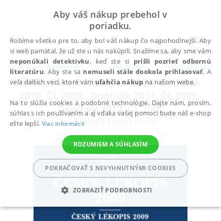
Aby váš nákup prebehol v
poriadku.
Robíme všetko pre to, aby bol váš nákup čo najpohodlnejší. Aby
si web pamätal, že už ste u nás nakúpili. Snažíme sa, aby sme vám
neponúkali detektívku
, keď ste si
prišli pozrieť odbornú
Všetky knihy
Zdravotníctvo
Lekárske odbory
literatúru
. Aby ste sa
nemuseli stále dookola prihlasovať
. A
Český lékopis 2009, ČL 2009 - Doplněk
veľa ďalších vecí, ktoré vám
uľahčia nákup
na našom webe.
2010, ČL 2009 - Doplněk 2011, ČL 2009 -
Na to slúžia cookies a podobné technológie. Dajte nám, prosím,
Doplněk 2012, ČL 2009
súhlas s ich používaním a aj vďaka vašej pomoci bude náš e-shop
Elektronická verze na CD
ešte lepší.
Viac informácií
Ministerstvo zdravotnictví ČR
ROZUMIEM A SÚHLASÍM
POKRAČOVAŤ S NEVYHNUTNÝMI COOKIES
ZOBRAZIŤ PODROBNOSTI
POTREBNÉ
ANALYTICKÉ
MARKETINGOVÉ