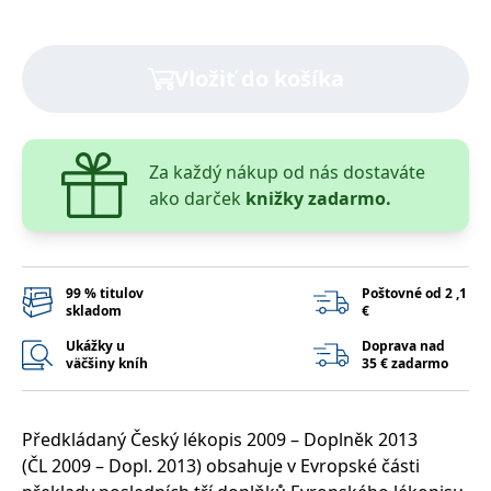
lidmi a roboty.
To je pro web
přínosné, aby
Google Privacy Policy
bylo možné
podávat platné
Vložiť do košíka
zprávy o
používání
jejich
webových
stránek.
Za každý nákup od nás dostaváte
PHPSESSID
Zavřením
Cookie
PHP.net
prohlížeče
generovaný
ako darček
knižky zadarmo.
www.bambook.cz
aplikacemi
založenými na
jazyce PHP.
Toto je
univerzální
identifikátor
99 % titulov
Poštovné od 2 ,1
používaný k
skladom
€
udržování
proměnných
Ukážky u
Doprava nad
relací uživatelů.
väčšiny kníh
35 € zadarmo
Obvykle se
jedná o
náhodně
vygenerované
číslo, jeho
Předkládaný Český lékopis 2009 – Doplněk 2013
použití může
být specifické
(ČL 2009 – Dopl. 2013) obsahuje v Evropské části
pro daný web,
ale dobrým