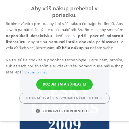
Aby váš nákup prebehol v
poriadku.
Robíme všetko pre to, aby bol váš nákup čo najpohodlnejší. Aby
si web pamätal, že už ste u nás nakúpili. Snažíme sa, aby sme vám
neponúkali detektívku
, keď ste si
prišli pozrieť odbornú
Všetky knihy
Zdravotníctvo
Lekárske odbory
literatúru
. Aby ste sa
nemuseli stále dookola prihlasovať
. A
Český lékopis 2009 - Doplněk 2013
veľa ďalších vecí, ktoré vám
uľahčia nákup
na našom webe.
Tištěná verze
Na to slúžia cookies a podobné technológie. Dajte nám, prosím,
Ministerstvo zdravotnictví ČR
súhlas s ich používaním a aj vďaka vašej pomoci bude náš e-shop
ešte lepší.
Viac informácií
ROZUMIEM A SÚHLASÍM
POKRAČOVAŤ S NEVYHNUTNÝMI COOKIES
ZOBRAZIŤ PODROBNOSTI
POTREBNÉ
ANALYTICKÉ
MARKETINGOVÉ