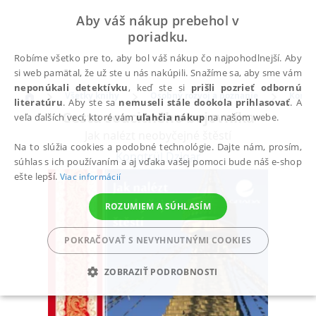
Aby váš nákup prebehol v
poriadku.
Robíme všetko pre to, aby bol váš nákup čo najpohodlnejší. Aby
si web pamätal, že už ste u nás nakúpili. Snažíme sa, aby sme vám
neponúkali detektívku
, keď ste si
prišli pozrieť odbornú
Všetky knihy
Osobný rozvoj a poznanie
Komun
literatúru
. Aby ste sa
nemuseli stále dookola prihlasovať
. A
Cesta soucitného bojovníka
veľa ďalších vecí, ktoré vám
uľahčia nákup
na našom webe.
Jak nalézt neobyčejné štěstí
Na to slúžia cookies a podobné technológie. Dajte nám, prosím,
Kongtrül Dzigar
súhlas s ich používaním a aj vďaka vašej pomoci bude náš e-shop
ešte lepší.
Viac informácií
ROZUMIEM A SÚHLASÍM
POKRAČOVAŤ S NEVYHNUTNÝMI COOKIES
ZOBRAZIŤ PODROBNOSTI
POTREBNÉ
ANALYTICKÉ
MARKETINGOVÉ