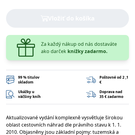
lidmi a roboty.
To je pro web
přínosné, aby
Google Privacy Policy
bylo možné
Vložiť do košíka
podávat platné
zprávy o
používání
jejich
webových
stránek.
Za každý nákup od nás dostaváte
PHPSESSID
Zavřením
Cookie
PHP.net
ako darček
knižky zadarmo.
prohlížeče
generovaný
www.bambook.cz
aplikacemi
založenými na
jazyce PHP.
Toto je
univerzální
99 % titulov
Poštovné od 2 ,1
identifikátor
skladom
€
používaný k
udržování
proměnných
Ukážky u
Doprava nad
relací uživatelů.
väčšiny kníh
35 € zadarmo
Obvykle se
jedná o
náhodně
vygenerované
číslo, jeho
Aktualizované vydání komplexně vysvětluje širokou
použití může
oblast cestovních náhrad dle právního stavu k 1. 1.
být specifické
pro daný web,
2010. Objasněny jsou základní pojmy: tuzemská a
ale dobrým