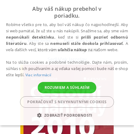
Aby váš nákup prebehol v
poriadku.
Robíme všetko pre to, aby bol váš nákup čo najpohodlnejší. Aby
si web pamätal, že už ste u nás nakúpili. Snažíme sa, aby sme vám
neponúkali detektívku
, keď ste si
prišli pozrieť odbornú
Všetky knihy
Právo, dane a účtovníctvo
Dane
literatúru
. Aby ste sa
nemuseli stále dookola prihlasovať
. A
Cestovní náhrady 2010
veľa ďalších vecí, ktoré vám
uľahčia nákup
na našom webe.
Sedláček Jaroslav
Na to slúžia cookies a podobné technológie. Dajte nám, prosím,
súhlas s ich používaním a aj vďaka vašej pomoci bude náš e-shop
ešte lepší.
Viac informácií
ROZUMIEM A SÚHLASÍM
POKRAČOVAŤ S NEVYHNUTNÝMI COOKIES
ZOBRAZIŤ PODROBNOSTI
POTREBNÉ
ANALYTICKÉ
MARKETINGOVÉ