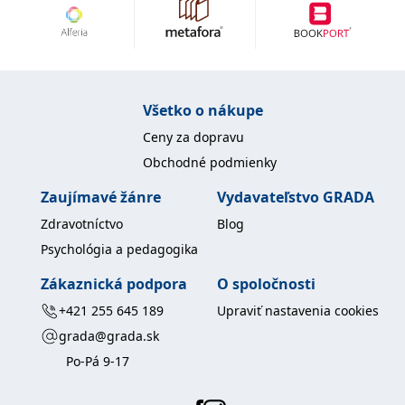
uid
.adform.net
2 měsíce
Tento soubor cookie
poskytuje jednoznačně
přiřazené strojově
generované ID uživatele
a shromažďuje údaje o
aktivitě na webu. Tato
data mohou být
odeslána k analýze a
Všetko o nákupe
hlášení třetí straně.
Ceny za dopravu
Obchodné podmienky
Zaujímavé žánre
Vydavateľstvo GRADA
Zdravotníctvo
Blog
Psychológia a pedagogika
Zákaznická podpora
O spoločnosti
+421 255 645 189
Upraviť nastavenia cookies
grada@grada.sk
Po-Pá 9-17