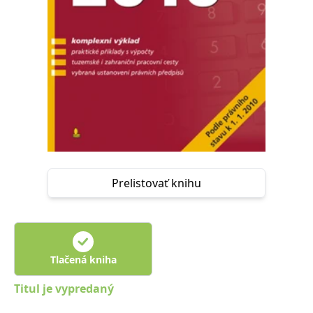
FUNKČNÉ
NEZARADENÉ SÚBORY
Potrebné
Analytické
Marketingové
Funkčné
Nezaradené súbory
Nevyhnutné súbory cookie umožňujú základné funkcie webovej stránky,
ako je prihlásenie používateľa a správa účtu. Bez nevyhnutných súborov
cookie nie je možné webové stránky správne používať.
Poskytovateľ /
Platnosť
Názov
Popis
Doména
končí
Prelistovať knihu
ASP.NET_SessionId
Zavřením
Tento soubor
Microsoft
prohlížeče
cookie
Corporation
zachovává stav
www.grada.sk
relace
návštěvníka
napříč
požadavky na
Tlačená kniha
stránku.
__cf_bm
30 minut
Tento soubor
Cloudflare Inc.
Titul je vypredaný
cookie se
.heureka.cz
používá k
rozlišení mezi