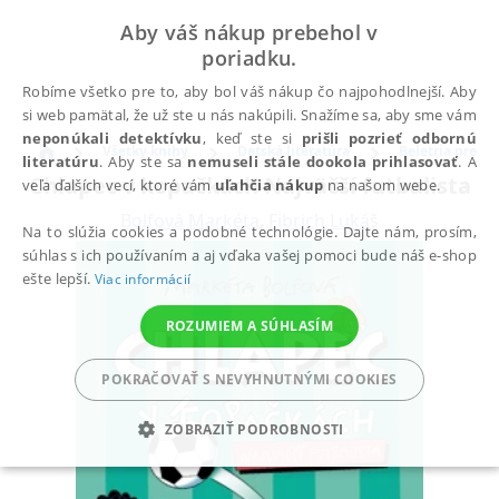
Aby váš nákup prebehol v
poriadku.
Robíme všetko pre to, aby bol váš nákup čo najpohodlnejší. Aby
si web pamätal, že už ste u nás nakúpili. Snažíme sa, aby sme vám
neponúkali detektívku
, keď ste si
prišli pozrieť odbornú
Všetky knihy
Detská literatúra
Beletria pre de
literatúru
. Aby ste sa
nemuseli stále dookola prihlasovať
. A
Chlapec v kopačkách Najväčší futbalista
veľa ďalších vecí, ktoré vám
uľahčia nákup
na našom webe.
Bolfová Markéta
,
Fibrich Lukáš
Na to slúžia cookies a podobné technológie. Dajte nám, prosím,
súhlas s ich používaním a aj vďaka vašej pomoci bude náš e-shop
ešte lepší.
Viac informácií
ROZUMIEM A SÚHLASÍM
POKRAČOVAŤ S NEVYHNUTNÝMI COOKIES
ZOBRAZIŤ PODROBNOSTI
POTREBNÉ
ANALYTICKÉ
MARKETINGOVÉ