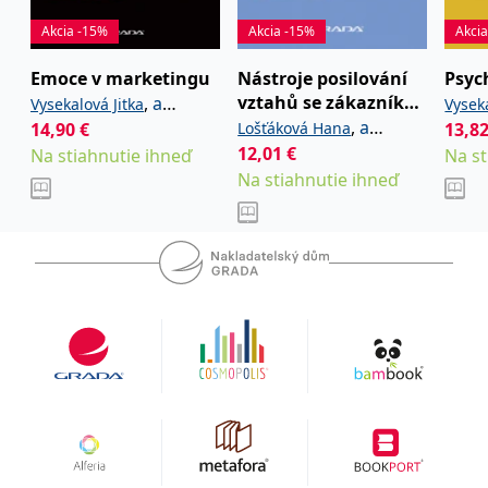
uid
.adform.net
2 měsíce
Tento soubor cookie
poskytuje jednoznačně
Akcia -15%
Akcia -15%
Akci
přiřazené strojově
generované ID uživatele
Emoce v marketingu
Nástroje posilování
Psyc
a shromažďuje údaje o
aktivitě na webu. Tato
vztahů se zákazníky
,
a
Vysekalová Jitka
Vyseka
data mohou být
odeslána k analýze a
na B2B trhu
,
a
kolektiv
14,90
€
Lošťáková Hana
kolek
13,8
hlášení třetí straně.
kolektiv
12,01
€
Na stiahnutie ihneď
Na st
Na stiahnutie ihneď