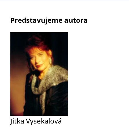
informace o tom, jak
koncový uživatel používá
webové stránky a
jakoukoli reklamu,
kterou koncový uživatel
Predstavujeme autora
mohl vidět před
návštěvou uvedeného
webu.
CLID
www.clarity.ms
1 rok
Tento soubor cookie je
obvykle nastaven
společností Dstillery, aby
umožnil sdílení
mediálního obsahu na
sociálních médiích. Může
také shromažďovat
informace o
návštěvnících webových
stránek, když používají
sociální média ke sdílení
obsahu webových
stránek z navštívené
stránky.
MR
7 dní
Toto je soubor cookie
Microsoft
první strany společnosti
Corporation
Microsoft MSN, který
.c.bing.com
používáme k měření
používání webu pro
Jitka Vysekalová
interní analýzu.
MUID
1 rok
Tento soubor cookie je v
Microsoft