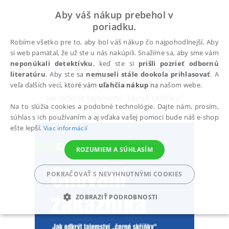
Aby váš nákup prebehol v
poriadku.
Robíme všetko pre to, aby bol váš nákup čo najpohodlnejší. Aby
si web pamätal, že už ste u nás nakúpili. Snažíme sa, aby sme vám
neponúkali detektívku
, keď ste si
prišli pozrieť odbornú
Všetky knihy
Podnikanie, ekonómia a financie
literatúru
. Aby ste sa
nemuseli stále dookola prihlasovať
. A
Chování zákazníka
veľa ďalších vecí, ktoré vám
uľahčia nákup
na našom webe.
Jak odkrýt tajemství "černé skříňky"
Na to slúžia cookies a podobné technológie. Dajte nám, prosím,
Vysekalová Jitka
,
a kolektiv
súhlas s ich používaním a aj vďaka vašej pomoci bude náš e-shop
ešte lepší.
Viac informácií
ROZUMIEM A SÚHLASÍM
POKRAČOVAŤ S NEVYHNUTNÝMI COOKIES
ZOBRAZIŤ PODROBNOSTI
POTREBNÉ
ANALYTICKÉ
MARKETINGOVÉ