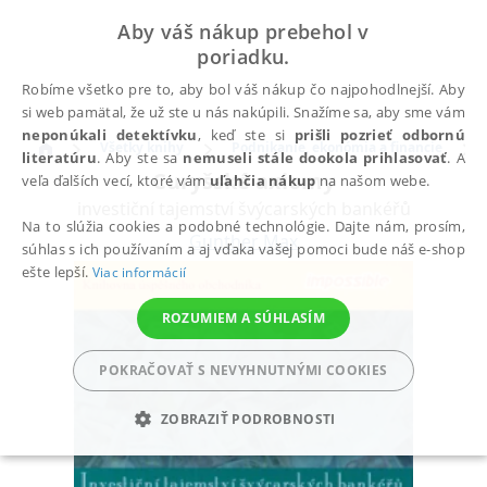
Aby váš nákup prebehol v
poriadku.
Robíme všetko pre to, aby bol váš nákup čo najpohodlnejší. Aby
si web pamätal, že už ste u nás nakúpili. Snažíme sa, aby sme vám
neponúkali detektívku
, keď ste si
prišli pozrieť odbornú
Všetky knihy
Podnikanie, ekonómia a financie
literatúru
. Aby ste sa
nemuseli stále dookola prihlasovať
. A
Curyšské axiomy
veľa ďalších vecí, ktoré vám
uľahčia nákup
na našom webe.
investiční tajemství švýcarských bankéřů
Na to slúžia cookies a podobné technológie. Dajte nám, prosím,
Gunther Max
súhlas s ich používaním a aj vďaka vašej pomoci bude náš e-shop
ešte lepší.
Viac informácií
ROZUMIEM A SÚHLASÍM
POKRAČOVAŤ S NEVYHNUTNÝMI COOKIES
ZOBRAZIŤ PODROBNOSTI
POTREBNÉ
ANALYTICKÉ
MARKETINGOVÉ