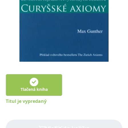
FUNKČNÉ
NEZARADENÉ SÚBORY
Potrebné
Analytické
Marketingové
Funkčné
Nezaradené súbory
Nevyhnutné súbory cookie umožňujú základné funkcie webovej stránky,
ako je prihlásenie používateľa a správa účtu. Bez nevyhnutných súborov
cookie nie je možné webové stránky správne používať.
Poskytovateľ /
Platnosť
Názov
Popis
Doména
končí
ASP.NET_SessionId
Zavřením
Tento soubor
Microsoft
prohlížeče
cookie
Corporation
zachovává stav
www.grada.sk
Tlačená kniha
relace
návštěvníka
napříč
Titul je vypredaný
požadavky na
stránku.
__cf_bm
30 minut
Tento soubor
Cloudflare Inc.
cookie se
.heureka.cz
používá k
rozlišení mezi