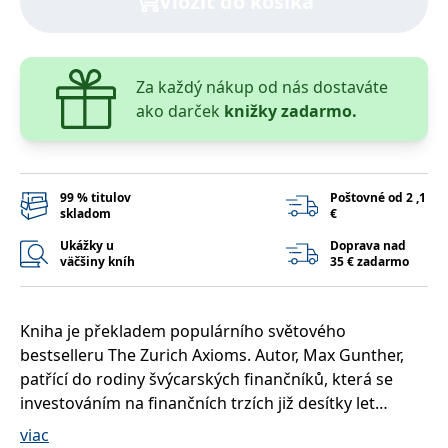
Vložiť do košíka
lidmi a roboty.
To je pro web
přínosné, aby
Google Privacy Policy
bylo možné
podávat platné
zprávy o
Za každý nákup od nás dostaváte
používání
jejich
ako darček
knižky zadarmo.
webových
stránek.
PHPSESSID
Zavřením
Cookie
PHP.net
prohlížeče
generovaný
www.bambook.cz
aplikacemi
99 % titulov
Poštovné od 2 ,1
založenými na
skladom
€
jazyce PHP.
Toto je
Ukážky u
Doprava nad
univerzální
identifikátor
väčšiny kníh
35 € zadarmo
používaný k
udržování
proměnných
relací uživatelů.
Kniha je překladem populárního světového
Obvykle se
jedná o
bestselleru The Zurich Axioms. Autor, Max Gunther,
náhodně
vygenerované
patřící do rodiny švýcarských finančníků, která se
číslo, jeho
investováním na finančních trzích již desítky let
použití může
být specifické
aktivně zabývá, v ní poprvé shrnul legendární pravidla
pro daný web,
viac
ale dobrým