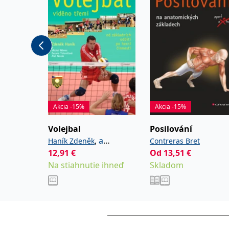
Akcia -15%
Akcia -15%
Volejbal
Posilování
,
a
Haník Zdeněk
Contreras Bret
kolektiv
12,91
€
Od
13,51
€
Na stiahnutie ihneď
Skladom