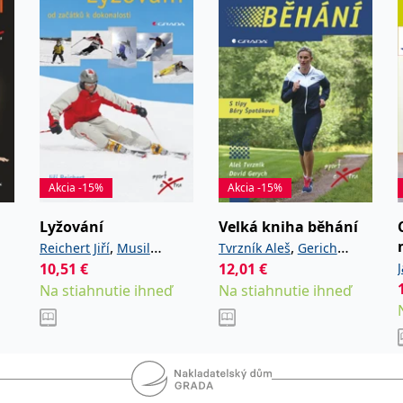
Akcia -15%
Akcia -15%
Lyžování
Velká kniha běhání
,
,
Reichert Jiří
Musil
Tvrzník Aleš
Gerich
10,51
€
12,01
€
Dalibor
David
Na stiahnutie ihneď
Na stiahnutie ihneď