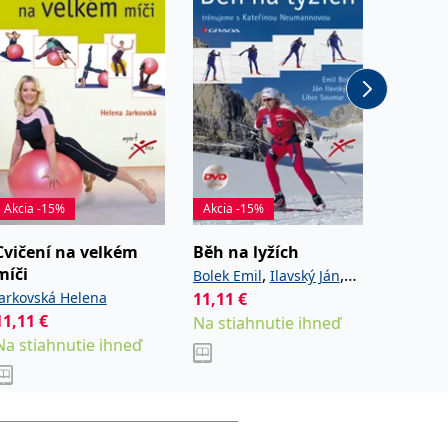
Akcia -15%
Akcia -15%
Akcia -
Cvičení na velkém
Běh na lyžích
Fotbal
míči
,
,
Bolek Emil
Ilavský Ján
Kirkenda
Jarkovská Helena
11,11
€
12,01
€
Soumar Libor
11,11
€
Na stiahnutie ihneď
Na stia
Na stiahnutie ihneď