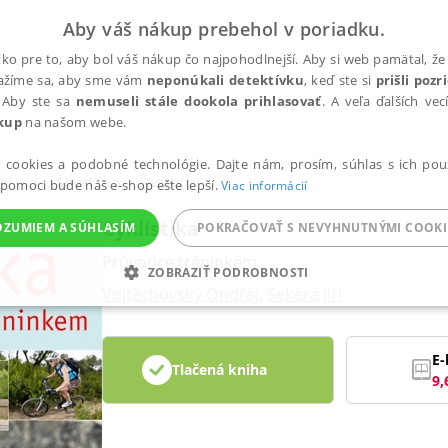
Aby váš nákup prebehol v poriadku.
ko pre to, aby bol váš nákup čo najpohodlnejší. Aby si web pamätal, že 
nažíme sa, aby sme vám
neponúkali detektívku
, keď ste si
prišli poz
 Aby ste sa
nemuseli stále dookola prihlasovať
. A veľa ďalších ve
kup
na našom webe.
a cookies a podobné technológie. Dajte nám, prosím, súhlas s ich pou
ýl
Šport
Športy
 pomoci bude náš e-shop ešte lepší.
Viac informácií
Cyklistika
OZUMIEM A SÚHLASÍM
POKRAČOVAŤ S NEVYHNUTNÝMI COOKI
Průvodce tréninkem
ZOBRAZIŤ PODROBNOSTI
Vojtěchovský Ondřej
,
Sekera Jiří
ANALYTICKÉ
MARKETINGOVÉ
FUNKČNÉ
NEZ
E-
Tlačená kniha
9,
Potrebné
Analytické
Marketingové
Funkčné
Nezaradené súbory
ránky, ako je prihlásenie používateľa a správa účtu. Bez nevyhnutných súborov cook