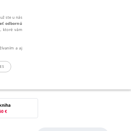
už ste u nás
rieť odbornú
cí, ktoré vám
žívaním a aj
ES
ARADENÉ SÚBORY
kniha
60
€
ie nie je možné webové stránky správne používať.