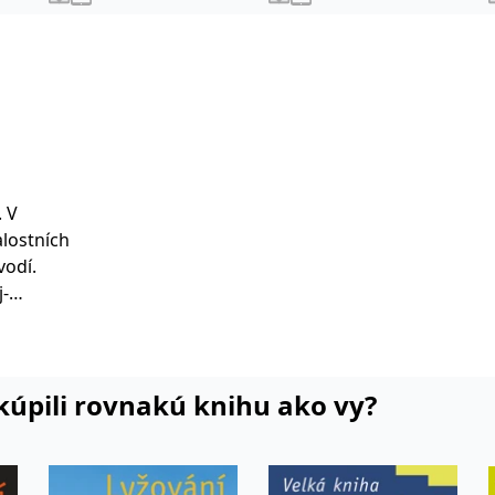
. V
alostních
vodí.
tréninkový
i kúpili rovnakú knihu ako vy?