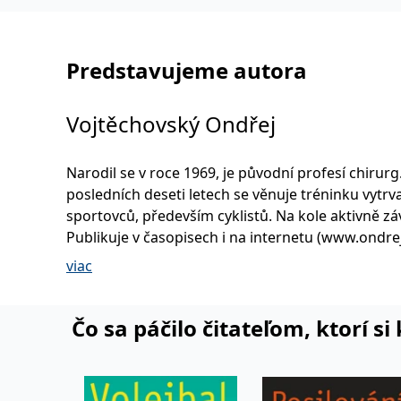
Predstavujeme autora
Vojtěchovský Ondřej
Narodil se v roce 1969, je původní profesí chirurg
posledních deseti letech se věnuje tréninku vytrv
sportovců, především cyklistů. Na kole aktivně zá
Publikuje v časopisech i na internetu (www.ondrej-
vojtechovsky.cz). Založil a provozuje internetový 
viac
deník pro vytrvalostní sporty www.mytreneek.cz.
Čo sa páčilo čitateľom, ktorí s