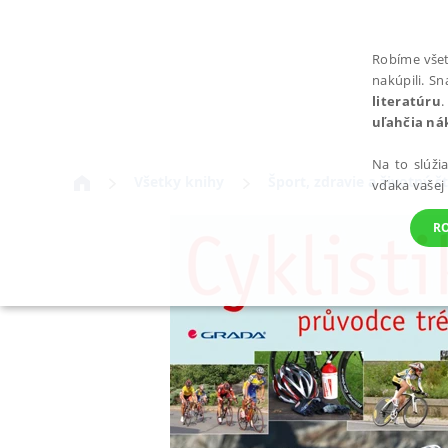
Robíme všet
nakúpili. S
literatúru
.
uľahčia ná
Na to slúži
Všetky knihy
Šport, zdravie a životný št
vďaka vašej
R
POTREBNÉ
Nevyhnutné súbory cookie umožňujú základné funkcie webovej st