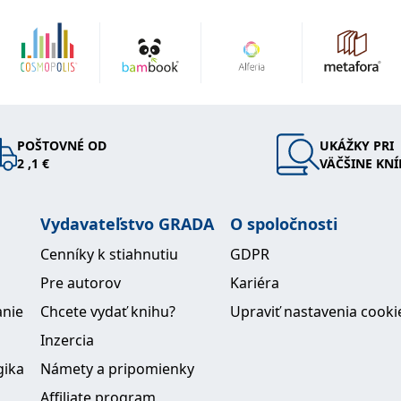
POŠTOVNÉ OD
UKÁŽKY PRI
2 ,1 €
VÄČŠINE KNÍ
Vydavateľstvo GRADA
O spoločnosti
Cenníky k stiahnutiu
GDPR
Pre autorov
Kariéra
anie
Chcete vydať knihu?
Upraviť nastavenia cooki
Inzercia
gika
Námety a pripomienky
Affiliate program