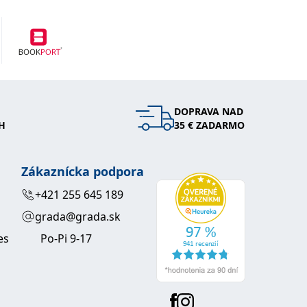
DOPRAVA NAD
H
35 € ZADARMO
Zákaznícka podpora
+421 255 645 189
grada@grada.sk
es
Po-Pi 9-17