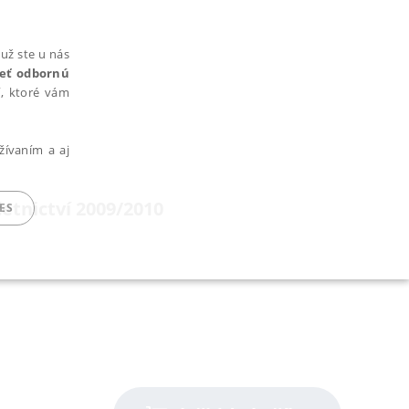
už ste u nás
rieť odbornú
cí, ktoré vám
žívaním a aj
etnictví 2009/2010
ES
ARADENÉ SÚBORY
ie nie je možné webové stránky správne používať.