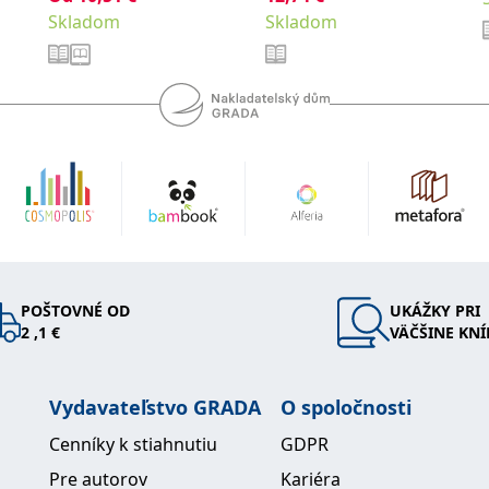
Skladom
Skladom
POŠTOVNÉ OD
UKÁŽKY PRI
2 ,1 €
VÄČŠINE KNÍ
Vydavateľstvo GRADA
O spoločnosti
Cenníky k stiahnutiu
GDPR
Pre autorov
Kariéra