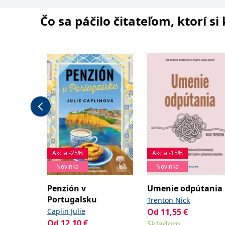
Čo sa páčilo čitateľom, ktorí s
Akcia -25%
Akcia -15%
Novinka
Novinka
Penzión v
Umenie odpútania
Portugalsku
Trenton Nick
Caplin Julie
Od
11,55
€
Od
12,10
€
Skladom