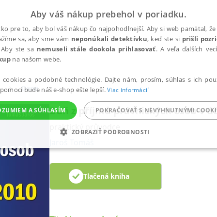
Aby váš nákup prebehol v poriadku.
ko pre to, aby bol váš nákup čo najpohodlnejší. Aby si web pamätal, že 
nažíme sa, aby sme vám
neponúkali detektívku
, keď ste si
prišli poz
 Aby ste sa
nemuseli stále dookola prihlasovať
. A veľa ďalších ve
kup
na našom webe.
a cookies a podobné technológie. Dajte nám, prosím, súhlas s ich pou
Dane
 pomoci bude náš e-shop ešte lepší.
Viac informácií
Daň z příjmů právnických osob v úč
OZUMIEM A SÚHLASÍM
POKRAČOVAŤ S NEVYHNUTNÝMI COOKI
praktický průvodce
ZOBRAZIŤ PODROBNOSTI
Jaroš Tomáš
ANALYTICKÉ
MARKETINGOVÉ
FUNKČNÉ
NEZ
Tlačená kniha
Potrebné
Analytické
Marketingové
Funkčné
Nezaradené súbory
ránky, ako je prihlásenie používateľa a správa účtu. Bez nevyhnutných súborov cook