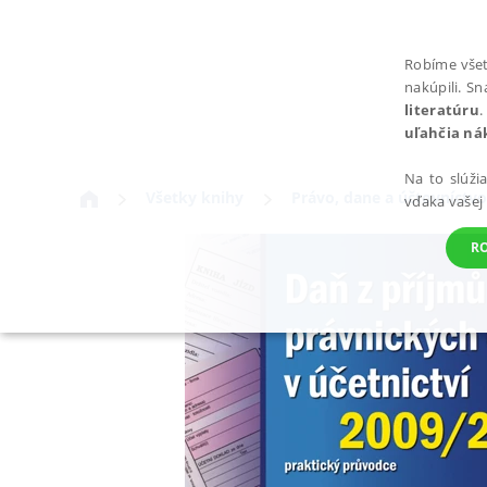
Robíme všet
nakúpili. S
literatúru
.
uľahčia ná
Na to slúži
Všetky knihy
Právo, dane a účtovníctvo
vďaka vašej
R
POTREBNÉ
Nevyhnutné súbory cookie umožňujú základné funkcie webovej st