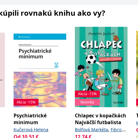
i kúpili rovnakú knihu ako vy?
Akcia -15%
Akcia -15%
Novinka
Psychiatrické
Chlapec v kopačkách
minimum
Najväčší futbalista
,
Kučerová Helena
Bolfová Markéta
Fibrich
Od
10,51
€
12,74
€
Lukáš