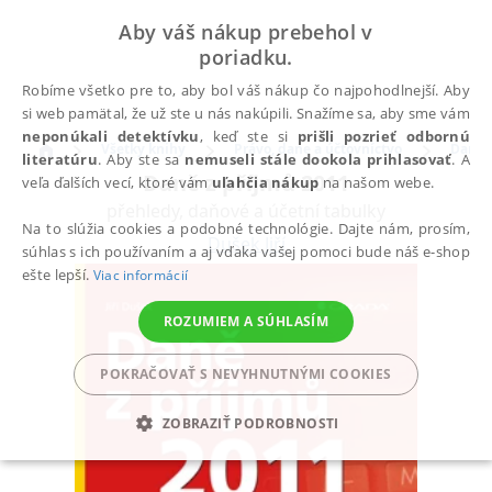
Aby váš nákup prebehol v
poriadku.
Robíme všetko pre to, aby bol váš nákup čo najpohodlnejší. Aby
si web pamätal, že už ste u nás nakúpili. Snažíme sa, aby sme vám
neponúkali detektívku
, keď ste si
prišli pozrieť odbornú
Všetky knihy
Právo, dane a účtovníctvo
Dane
literatúru
. Aby ste sa
nemuseli stále dookola prihlasovať
. A
Daně z příjmů 2011
veľa ďalších vecí, ktoré vám
uľahčia nákup
na našom webe.
přehledy, daňové a účetní tabulky
Na to slúžia cookies a podobné technológie. Dajte nám, prosím,
Dušek Jiří
súhlas s ich používaním a aj vďaka vašej pomoci bude náš e-shop
ešte lepší.
Viac informácií
ROZUMIEM A SÚHLASÍM
POKRAČOVAŤ S NEVYHNUTNÝMI COOKIES
ZOBRAZIŤ PODROBNOSTI
POTREBNÉ
ANALYTICKÉ
MARKETINGOVÉ