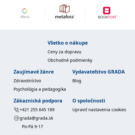
uid
.adform.net
2 měsíce
Tento soubor cookie
poskytuje jednoznačně
přiřazené strojově
generované ID uživatele
a shromažďuje údaje o
aktivitě na webu. Tato
data mohou být
odeslána k analýze a
hlášení třetí straně.
Všetko o nákupe
Ceny za dopravu
Obchodné podmienky
Zaujímavé žánre
Vydavateľstvo GRADA
Zdravotníctvo
Blog
Psychológia a pedagogika
Zákaznická podpora
O spoločnosti
+421 255 645 189
Upraviť nastavenia cookies
grada@grada.sk
Po-Pá 9-17