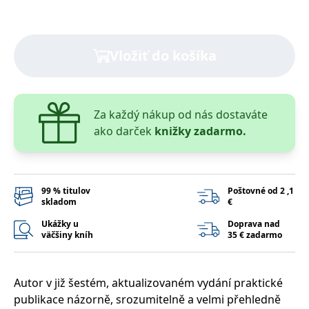
lidmi a roboty.
To je pro web
přínosné, aby
Google Privacy Policy
bylo možné
podávat platné
Vložiť do košíka
zprávy o
používání
jejich
webových
stránek.
PHPSESSID
Zavřením
Cookie
Za každý nákup od nás dostaváte
PHP.net
prohlížeče
generovaný
www.bambook.cz
ako darček
knižky zadarmo.
aplikacemi
založenými na
jazyce PHP.
Toto je
univerzální
identifikátor
používaný k
99 % titulov
Poštovné od 2 ,1
udržování
skladom
€
proměnných
relací uživatelů.
Ukážky u
Doprava nad
Obvykle se
väčšiny kníh
35 € zadarmo
jedná o
náhodně
vygenerované
číslo, jeho
použití může
Autor v již šestém, aktualizovaném vydání praktické
být specifické
pro daný web,
publikace názorně, srozumitelně a velmi přehledně
ale dobrým