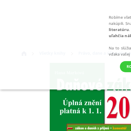
Robíme všet
nakúpili. S
literatúru
.
uľahčia ná
Na to slúži
Všetky knihy
Právo, dane a účtovníctvo
vďaka vašej
R
POTREBNÉ
Nevyhnutné súbory cookie umožňujú základné funkcie webovej st