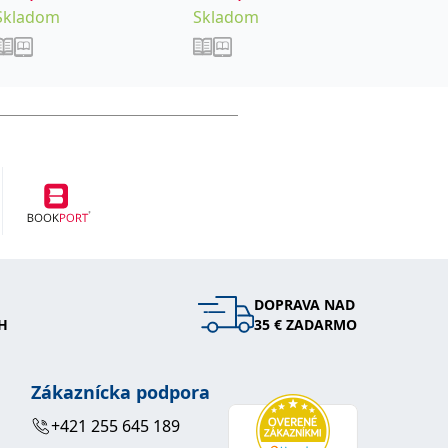
Skladom
Skladom
Sklad
Roman
DOPRAVA NAD
H
35 € ZADARMO
Zákaznícka podpora
+421 255 645 189