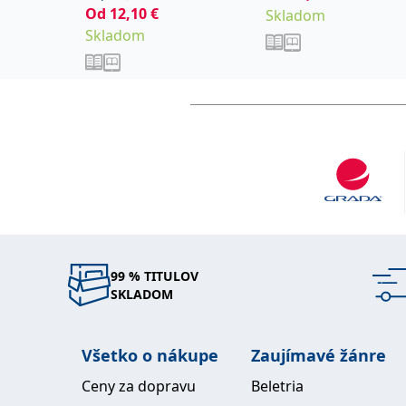
Od
12,10
€
Skladom
Skladom
99 % TITULOV
SKLADOM
Všetko o nákupe
Zaujímavé žánre
Ceny za dopravu
Beletria