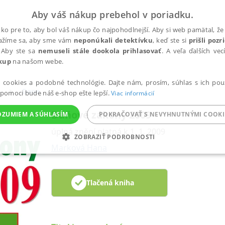
Aby váš nákup prebehol v poriadku.
ko pre to, aby bol váš nákup čo najpohodlnejší. Aby si web pamätal, že 
nažíme sa, aby sme vám
neponúkali detektívku
, keď ste si
prišli poz
 Aby ste sa
nemuseli stále dookola prihlasovať
. A veľa ďalších ve
kup
na našom webe.
a cookies a podobné technológie. Dajte nám, prosím, súhlas s ich pou
Dane
 pomoci bude náš e-shop ešte lepší.
Viac informácií
Daňové zákony 2009
OZUMIEM A SÚHLASÍM
POKRAČOVAŤ S NEVYHNUTNÝMI COOKI
úplná znění platná k 1. 1. 2009
ZOBRAZIŤ PODROBNOSTI
Marková Hana
ANALYTICKÉ
MARKETINGOVÉ
FUNKČNÉ
NEZ
Tlačená kniha
Potrebné
Analytické
Marketingové
Funkčné
Nezaradené súbory
ránky, ako je prihlásenie používateľa a správa účtu. Bez nevyhnutných súborov cook