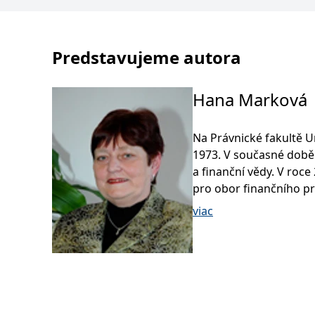
Predstavujeme autora
Hana Marková
Na Právnické fakultě U
1973. V současné době
a finanční vědy. V roc
pro obor finančního pr
práci se zabývá zejmé
viac
daňového práva. Je čl
Veřejnoprávní studia n
Je také členkou rozkla
průmyslu a obchodu Č
Od roku 2003 je členk
of The Public Finance 