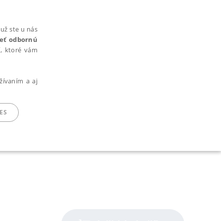
už ste u nás
rieť odbornú
cí, ktoré vám
žívaním a aj
ES
ARADENÉ SÚBORY
ie nie je možné webové stránky správne používať.