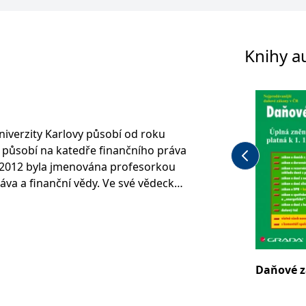
Knihy a
niverzity Karlovy působí od roku
 působí na katedře finančního práva
e 2012 byla jmenována profesorkou
áva a finanční vědy. Ve své vědecké
na otázkami rozpočtového a
enkou oborové rady programu
a Právnické fakultě MU v Brně.
dové komise na Ministerstvu
R.
Daňové z
ou Information and Research Center
and Tax Law of Central and Eastern