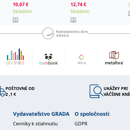
pro studenty a
10,67
,
€
,
12,74
€
Jan
Garaj Michal
Lukáš
absolventy
Skladom
,
Skladom
Hubálek Ondřej
Hylmar
lékařských fakult.
,
,
Jaroslav
Jonáš Jakub
Anest
,
Novotný Stanislav
,
Šimeček Vojtěch
Šípek
,
a kolektiv
Jan
POŠTOVNÉ OD
UKÁŽKY PRI
2 ,1 €
VÄČŠINE KNÍ
Vydavateľstvo GRADA
O spoločnosti
Cenníky k stiahnutiu
GDPR