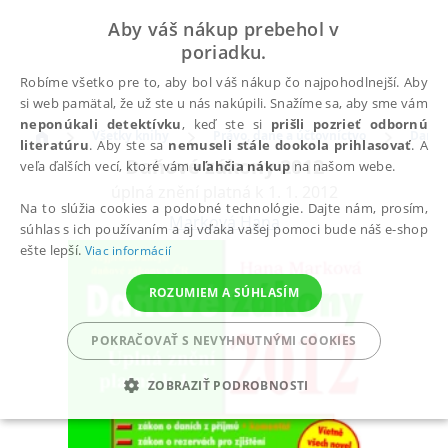
Aby váš nákup prebehol v
poriadku.
Robíme všetko pre to, aby bol váš nákup čo najpohodlnejší. Aby
si web pamätal, že už ste u nás nakúpili. Snažíme sa, aby sme vám
neponúkali detektívku
, keď ste si
prišli pozrieť odbornú
Všetky knihy
Právo, dane a účtovníctvo
Dane
literatúru
. Aby ste sa
nemuseli stále dookola prihlasovať
. A
Daňové zákony 2012
veľa ďalších vecí, ktoré vám
uľahčia nákup
na našom webe.
úplná znění platná k 1. 1. 2012
Na to slúžia cookies a podobné technológie. Dajte nám, prosím,
Marková Hana
súhlas s ich používaním a aj vďaka vašej pomoci bude náš e-shop
ešte lepší.
Viac informácií
ROZUMIEM A SÚHLASÍM
POKRAČOVAŤ S NEVYHNUTNÝMI COOKIES
ZOBRAZIŤ PODROBNOSTI
POTREBNÉ
ANALYTICKÉ
MARKETINGOVÉ