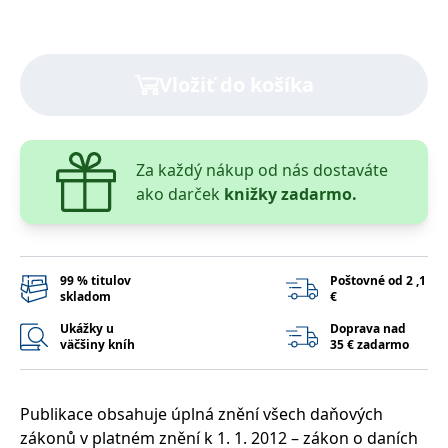
lidmi a roboty.
To je pro web
přínosné, aby
Google Privacy Policy
bylo možné
podávat platné
zprávy o
Vložiť do košíka
používání
jejich
webových
stránek.
PHPSESSID
Zavřením
Cookie
PHP.net
Za každý nákup od nás dostaváte
prohlížeče
generovaný
www.bambook.cz
aplikacemi
ako darček
knižky zadarmo.
založenými na
jazyce PHP.
Toto je
univerzální
identifikátor
používaný k
99 % titulov
Poštovné od 2 ,1
udržování
skladom
€
proměnných
relací uživatelů.
Ukážky u
Doprava nad
Obvykle se
väčšiny kníh
35 € zadarmo
jedná o
náhodně
vygenerované
číslo, jeho
použití může
Publikace obsahuje úplná znění všech daňových
být specifické
pro daný web,
zákonů v platném znění k 1. 1. 2012 – zákon o daních
ale dobrým