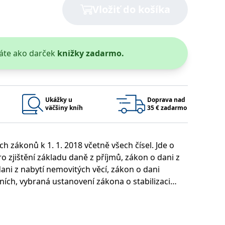
Vložiť do košíka
áte ako darček
knižky zadarmo.
 bylo možné podávat platné zprávy o používání jejich webových
užívaný k udržování proměnných relací uživatelů. Obvykle se
rým příkladem je udržování přihlášeného stavu uživatele mezi
Ukážky u
Doprava nad
Google Privacy Policy
väčšiny kníh
35 € zadarmo
 zákonů k 1. 1. 2018 včetně všech čísel. Jde o
ie, které systém přijímá, a zajištění souladu a přizpůsobivosti
o zjištění základu daně z příjmů, zákon o dani z
ani z nabytí nemovitých věcí, zákon o dani
ních, vybraná ustanovení zákona o stabilizaci
é daně, a daňový řád. Nově je zařazen také zákon o
Platnosť končí
Popis
1 rok 1 měsíc
é byly přijaty během roku 2017 a jsou účinné od
1 rok 1 měsíc
u pro interní analýzu.
í aktivit na webu.