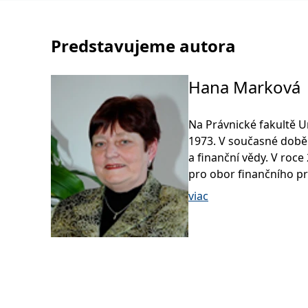
Predstavujeme autora
Hana Marková
Na Právnické fakultě U
1973. V současné době
a finanční vědy. V roc
pro obor finančního pr
práci se zabývá zejmé
viac
daňového práva. Je čl
Veřejnoprávní studia n
Je také členkou rozkla
průmyslu a obchodu Č
Od roku 2003 je členk
of The Public Finance 
European Countries v B