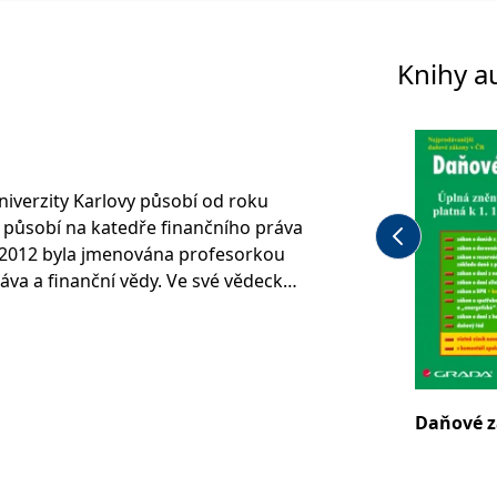
Knihy a
niverzity Karlovy působí od roku
 působí na katedře finančního práva
e 2012 byla jmenována profesorkou
áva a finanční vědy. Ve své vědecké
na otázkami rozpočtového a
enkou oborové rady programu
a Právnické fakultě MU v Brně.
dové komise na Ministerstvu
R.
Daňové z
ou Information and Research Center
and Tax Law of Central and Eastern
ialystoku, kde se věnuje