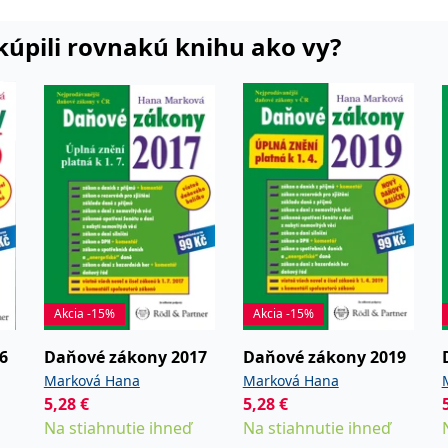
dnotlivých článků rozpočtové
i kúpili rovnakú knihu ako vy?
či spoluautorkou více než 300
blikovaných v České republice a v
Akcia -15%
Akcia -15%
6
Daňové zákony 2017
Daňové zákony 2019
Marková Hana
Marková Hana
5,28
€
5,28
€
Na stiahnutie ihneď
Na stiahnutie ihneď