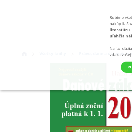
Robíme všet
nakúpili. S
literatúru
.
uľahčia ná
Na to slúži
Všetky knihy
Právo, dane a účtovníctvo
vďaka vašej
R
POTREBNÉ
Nevyhnutné súbory cookie umožňujú základné funkcie webovej st