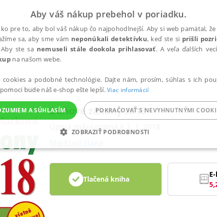
Aby váš nákup prebehol v poriadku.
ko pre to, aby bol váš nákup čo najpohodlnejší. Aby si web pamätal, že 
nažíme sa, aby sme vám
neponúkali detektívku
, keď ste si
prišli poz
 Aby ste sa
nemuseli stále dookola prihlasovať
. A veľa ďalších ve
kup
na našom webe.
a cookies a podobné technológie. Dajte nám, prosím, súhlas s ich pou
Dane
 pomoci bude náš e-shop ešte lepší.
Viac informácií
Daňové zákony 2018
OZUMIEM A SÚHLASÍM
POKRAČOVAŤ S NEVYHNUTNÝMI COOKI
Úplná znění platná k 1. 1. 2018
ZOBRAZIŤ PODROBNOSTI
Marková Hana
ANALYTICKÉ
MARKETINGOVÉ
FUNKČNÉ
NEZ
E-
Tlačená kniha
5,
Potrebné
Analytické
Marketingové
Funkčné
Nezaradené súbory
ránky, ako je prihlásenie používateľa a správa účtu. Bez nevyhnutných súborov cook