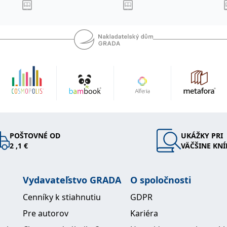
POŠTOVNÉ OD
UKÁŽKY PRI
2 ,1 €
VÄČŠINE KNÍ
Vydavateľstvo GRADA
O spoločnosti
Cenníky k stiahnutiu
GDPR
Pre autorov
Kariéra