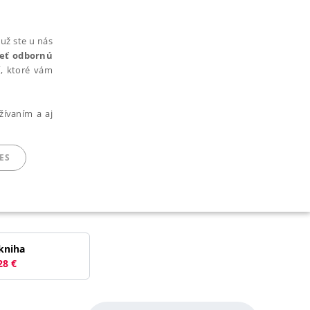
už ste u nás
rieť odbornú
cí, ktoré vám
žívaním a aj
ES
ARADENÉ SÚBORY
kniha
28
€
ie nie je možné webové stránky správne používať.