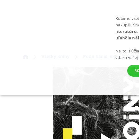
Robíme všet
nakúpili. S
literatúru
.
uľahčia ná
Na to slúži
Všetky knihy
Podnikanie, ekonómia a f
vďaka vašej
R
POTREBNÉ
Nevyhnutné súbory cookie umožňujú základné funkcie webovej st