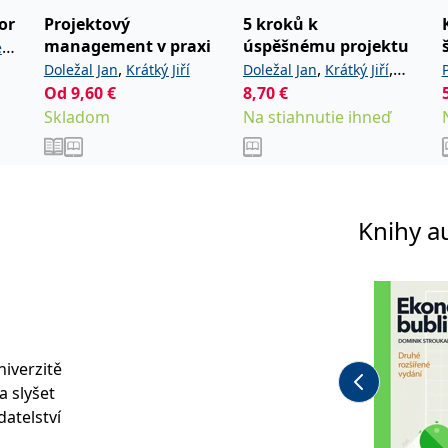
or
Projektový
5 kroků k
management v praxi
úspěšnému projektu
ig
,
,
,
Doležal Jan
Krátký Jiří
Doležal Jan
Krátký Jiří
Od
9,60
€
8,70
€
Cingl Ondřej
Skladom
Na stiahnutie ihneď
Knihy a
iverzitě
a slyšet
datelství
doucnosti
,