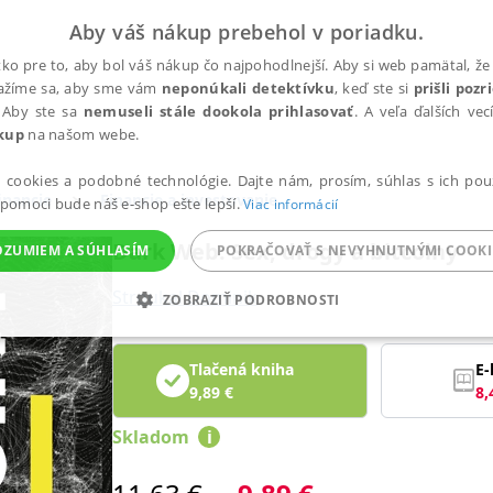
Aby váš nákup prebehol v poriadku.
ko pre to, aby bol váš nákup čo najpohodlnejší. Aby si web pamätal, že 
nažíme sa, aby sme vám
neponúkali detektívku
, keď ste si
prišli poz
 Aby ste sa
nemuseli stále dookola prihlasovať
. A veľa ďalších ve
kup
na našom webe.
a cookies a podobné technológie. Dajte nám, prosím, súhlas s ich pou
inancie
Financie a investovanie
 pomoci bude náš e-shop ešte lepší.
Viac informácií
Dark Web: Sex, drogy a bitcoiny
OZUMIEM A SÚHLASÍM
POKRAČOVAŤ S NEVYHNUTNÝMI COOKI
Stroukal Dominik
ZOBRAZIŤ PODROBNOSTI
ANALYTICKÉ
MARKETINGOVÉ
FUNKČNÉ
NEZ
Tlačená kniha
E-
9,89
€
8,
Skladom
i
Potrebné
Analytické
Marketingové
Funkčné
Nezaradené súbory
ránky, ako je prihlásenie používateľa a správa účtu. Bez nevyhnutných súborov cook