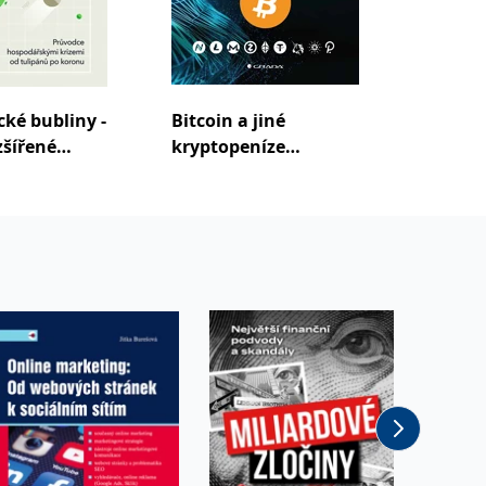
ké bubliny -
Bitcoin a jiné
Trhy
zšířené
kryptopeníze
budoucnosti