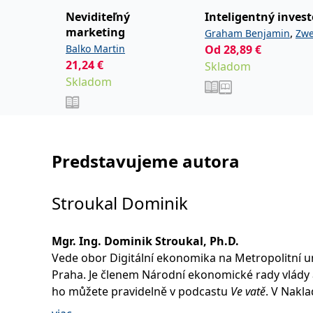
Neviditeľný
Inteligentný invest
marketing
,
Graham Benjamin
Zwe
Balko Martin
Od
28,89
€
Jason
21,24
€
Skladom
Skladom
Predstavujeme autora
Stroukal Dominik
Mgr. Ing. Dominik Stroukal, Ph.D.
Vede obor Digitální ekonomika na Metropolitní un
Praha. Je členem Národní ekonomické rady vlády 
ho můžete pravidelně v podcastu
Ve vatě
. V Nakla
Grada mu vyšly knihy
Bitcoin a jiné kryptopeníze bu