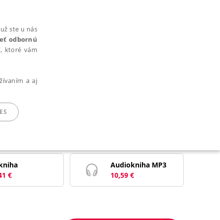
už ste u nás
rieť odbornú
cí, ktoré vám
žívaním a aj
ES
ARADENÉ SÚBORY
kniha
Audiokniha MP3
41
€
10,59
€
ie nie je možné webové stránky správne používať.