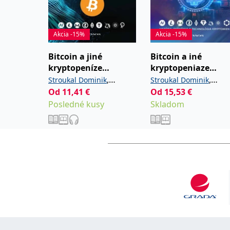
Akcia -15%
Akcia -15%
Bitcoin a jiné
Bitcoin a iné
kryptopeníze
kryptopeniaze
budoucnosti
budúcnosti
,
,
Stroukal Dominik
Stroukal Dominik
Od
11,41
€
Od
15,53
€
Skalický Jan
Skalický Jan
Posledné kusy
Skladom