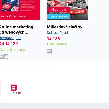
Akcia -15%
Akcia -15%
Pripravujeme
Akcia -
Online marketing:
Miliardové zločiny
Pokrok
Od webových
Kohout Pavel
Chovanc
stránek k sociálním
Novotová Jitka
12,40
€
12,98
€
sítím
Od
14,12
€
Predpredaj
Na stia
Posledné kusy