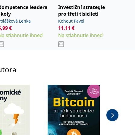
Kompetence leadera
Investiční strategie
Naučte
školy
pro třetí tisíciletí
Gladiš D
Polášková Lenka
Kohout Pavel
Od
8,4
5,99
€
11,11
€
Sklad
Na stiahnutie ihneď
Na stiahnutie ihneď
utora