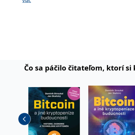
viac
Ekonomické bubliny
a
Dark Web: Sex, drogy a bitcoin
doktorát z ekonomie z Vysoké školy ekonomické 
vedle které vystudoval také mediální studia na Un
Karlově. S manželkou Barčou rozmazluje dceru R
syna Gabriela a dva kocoury.
Čo sa páčilo čitateľom, ktorí s