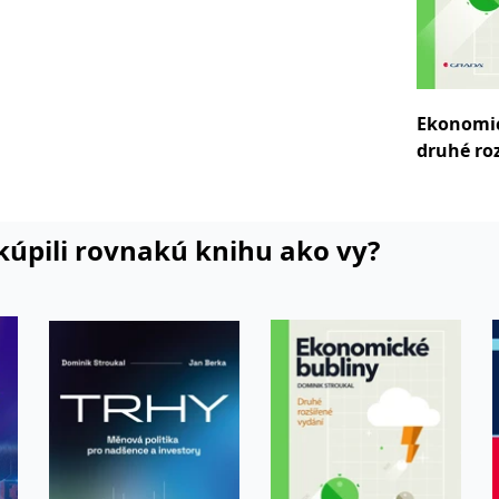
y
. Má
v Praze,
iverzitě
ebeku,
Ekonomic
druhé ro
vydání
i kúpili rovnakú knihu ako vy?