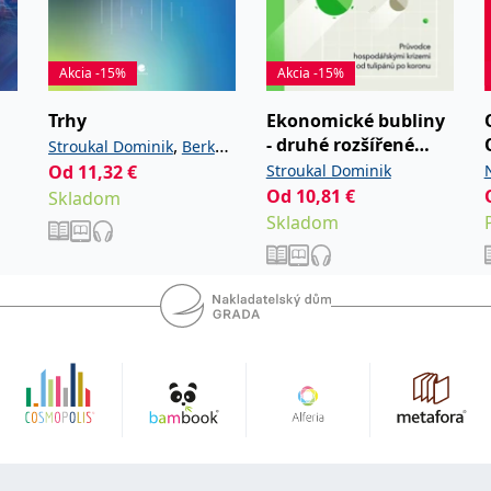
Akcia -15%
Akcia -15%
Trhy
Ekonomické bubliny
- druhé rozšířené
,
Stroukal Dominik
Berka
vydání
Od
11,32
€
Stroukal Dominik
Jan
Od
10,81
€
Skladom
Skladom