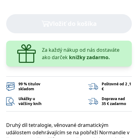
lidmi a roboty.
To je pro web
přínosné, aby
Google Privacy Policy
bylo možné
podávat platné
Vložiť do košíka
zprávy o
používání
jejich
webových
stránek.
Za každý nákup od nás dostaváte
PHPSESSID
Zavřením
Cookie
PHP.net
prohlížeče
generovaný
www.bambook.cz
ako darček
knižky zadarmo.
aplikacemi
založenými na
jazyce PHP.
Toto je
univerzální
identifikátor
99 % titulov
Poštovné od 2 ,1
používaný k
skladom
€
udržování
proměnných
relací uživatelů.
Ukážky u
Doprava nad
Obvykle se
väčšiny kníh
35 € zadarmo
jedná o
náhodně
vygenerované
číslo, jeho
použití může
Druhý díl tetralogie, věnované dramatickým
být specifické
událostem odehrávajícím se na pobřeží Normandie v
pro daný web,
ale dobrým