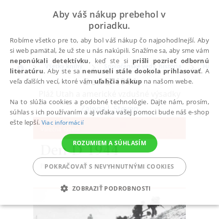
Aby váš nákup prebehol v
poriadku.
Robíme všetko pre to, aby bol váš nákup čo najpohodlnejší. Aby
si web pamätal, že už ste u nás nakúpili. Snažíme sa, aby sme vám
neponúkali detektívku
, keď ste si
prišli pozrieť odbornú
Všetky knihy
Spoločenské vedy, história
Histó
literatúru
. Aby ste sa
nemuseli stále dookola prihlasovať
. A
Den D 1944
veľa ďalších vecí, ktoré vám
uľahčia nákup
na našom webe.
Pláž Utah a americké vzdušné výsadky
Na to slúžia cookies a podobné technológie. Dajte nám, prosím,
Zaloga J. Steven
súhlas s ich používaním a aj vďaka vašej pomoci bude náš e-shop
ešte lepší.
Viac informácií
ROZUMIEM A SÚHLASÍM
POKRAČOVAŤ S NEVYHNUTNÝMI COOKIES
ZOBRAZIŤ PODROBNOSTI
POTREBNÉ
ANALYTICKÉ
MARKETINGOVÉ