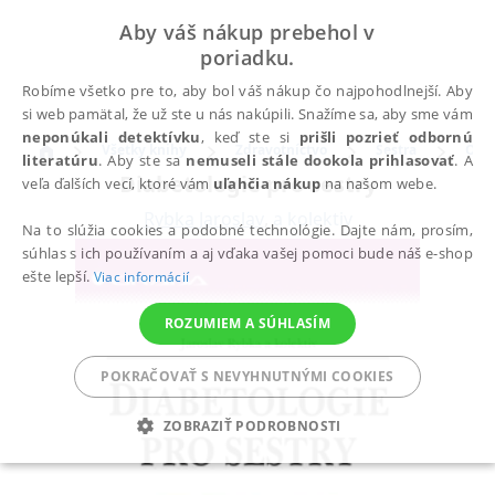
Aby váš nákup prebehol v
poriadku.
Robíme všetko pre to, aby bol váš nákup čo najpohodlnejší. Aby
si web pamätal, že už ste u nás nakúpili. Snažíme sa, aby sme vám
neponúkali detektívku
, keď ste si
prišli pozrieť odbornú
Všetky knihy
Zdravotníctvo
Sestra
Ošet
literatúru
. Aby ste sa
nemuseli stále dookola prihlasovať
. A
Diabetologie pro sestry
veľa ďalších vecí, ktoré vám
uľahčia nákup
na našom webe.
Rybka Jaroslav
,
a kolektiv
Na to slúžia cookies a podobné technológie. Dajte nám, prosím,
súhlas s ich používaním a aj vďaka vašej pomoci bude náš e-shop
ešte lepší.
Viac informácií
ROZUMIEM A SÚHLASÍM
POKRAČOVAŤ S NEVYHNUTNÝMI COOKIES
ZOBRAZIŤ PODROBNOSTI
POTREBNÉ
ANALYTICKÉ
MARKETINGOVÉ