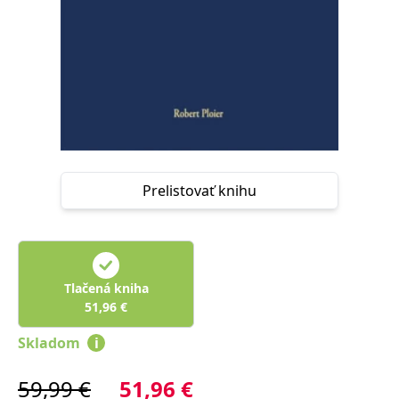
FUNKČNÉ
NEZARADENÉ SÚBORY
Potrebné
Analytické
Marketingové
Funkčné
Nezaradené súbory
Nevyhnutné súbory cookie umožňujú základné funkcie webovej stránky,
ako je prihlásenie používateľa a správa účtu. Bez nevyhnutných súborov
cookie nie je možné webové stránky správne používať.
Prelistovať knihu
Poskytovateľ /
Platnosť
Názov
Popis
Doména
končí
ASP.NET_SessionId
Zavřením
Tento soubor
Microsoft
prohlížeče
cookie
Corporation
zachovává stav
www.grada.sk
relace
Tlačená kniha
návštěvníka
51,96
€
napříč
požadavky na
stránku.
Skladom
i
__cf_bm
30 minut
Tento soubor
Cloudflare Inc.
cookie se
.heureka.cz
59,99
€
51,96
€
používá k
rozlišení mezi