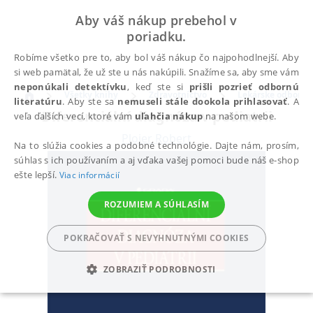
Aby váš nákup prebehol v
poriadku.
Robíme všetko pre to, aby bol váš nákup čo najpohodlnejší. Aby
si web pamätal, že už ste u nás nakúpili. Snažíme sa, aby sme vám
neponúkali detektívku
, keď ste si
prišli pozrieť odbornú
Všetky knihy
Zdravotníctvo
Lekárske odbory
literatúru
. Aby ste sa
nemuseli stále dookola prihlasovať
. A
Diferenciální diagnóza v pediatrii
veľa ďalších vecí, ktoré vám
uľahčia nákup
na našom webe.
Ploier Robert
Na to slúžia cookies a podobné technológie. Dajte nám, prosím,
súhlas s ich používaním a aj vďaka vašej pomoci bude náš e-shop
ešte lepší.
Viac informácií
ROZUMIEM A SÚHLASÍM
POKRAČOVAŤ S NEVYHNUTNÝMI COOKIES
ZOBRAZIŤ PODROBNOSTI
POTREBNÉ
ANALYTICKÉ
MARKETINGOVÉ