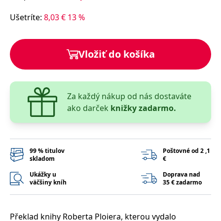
lidmi a roboty.
To je pro web
Ušetríte
:
8,03
€
13
%
přínosné, aby
Google Privacy Policy
bylo možné
podávat platné
zprávy o
používání
Vložiť do košíka
jejich
webových
stránek.
PHPSESSID
Zavřením
Cookie
PHP.net
prohlížeče
generovaný
www.bambook.cz
aplikacemi
Za každý nákup od nás dostaváte
založenými na
ako darček
knižky zadarmo.
jazyce PHP.
Toto je
univerzální
identifikátor
používaný k
udržování
proměnných
99 % titulov
Poštovné od 2 ,1
relací uživatelů.
skladom
€
Obvykle se
jedná o
Ukážky u
Doprava nad
náhodně
väčšiny kníh
35 € zadarmo
vygenerované
číslo, jeho
použití může
být specifické
pro daný web,
Překlad knihy Roberta Ploiera, kterou vydalo
ale dobrým