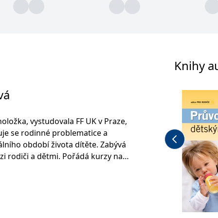
Knihy a
vá
oložka, vystudovala FF UK v Praze,
je se rodinné problematice a
lního období života dítěte. Zabývá
i rodiči a dětmi. Pořádá kurzy na
Lékařské fakultě UK. Absolvovala
vik v Rogersovské terapii.