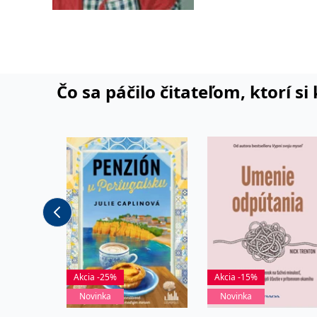
Čo sa páčilo čitateľom, ktorí s
Akcia -25%
Akcia -15%
Novinka
Novinka