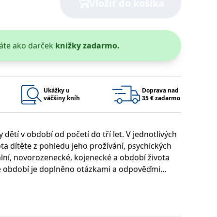
Vložiť do košíka
áte ako darček
knižky zadarmo.
 bylo možné podávat platné zprávy o používání jejich webových
užívaný k udržování proměnných relací uživatelů. Obvykle se
rým příkladem je udržování přihlášeného stavu uživatele mezi
Ukážky u
Doprava nad
väčšiny kníh
35 € zadarmo
Google Privacy Policy
dětí v období od početí do tří let. V jednotlivých
ta dítěte z pohledu jeho prožívání, psychických
ie, které systém přijímá, a zajištění souladu a přizpůsobivosti
lní, novorozenecké, kojenecké a období života
ždé období je doplněno otázkami a odpověďmi
Platnosť končí
Popis
1 rok 1 měsíc
1 rok 1 měsíc
u pro interní analýzu.
í aktivit na webu.