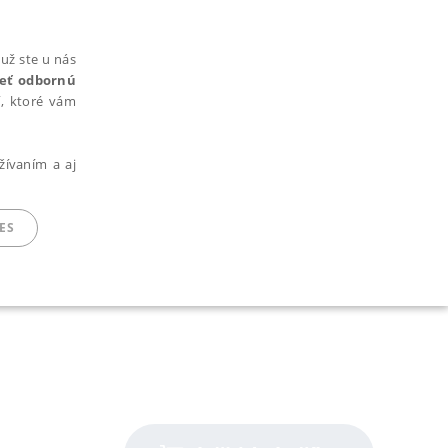
už ste u nás
rieť odbornú
cí, ktoré vám
žívaním a aj
ES
ARADENÉ SÚBORY
ie nie je možné webové stránky správne používať.