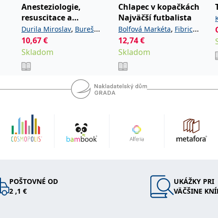
Anesteziologie,
Chlapec v kopačkách
resuscitace a
Najväčší futbalista
intenzivní medicína
,
,
Durila Miroslav
Bureš
Bolfová Markéta
Fibrich
pro studenty a
10,67
,
€
,
12,74
€
Jan
Garaj Michal
Lukáš
absolventy
Skladom
,
Skladom
Hubálek Ondřej
Hylmar
lékařských fakult.
,
,
Jaroslav
Jonáš Jakub
Anest
,
Novotný Stanislav
,
Šimeček Vojtěch
Šípek
,
a kolektiv
Jan
POŠTOVNÉ OD
UKÁŽKY PRI
2 ,1 €
VÄČŠINE KNÍ