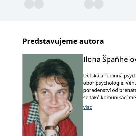
Predstavujeme autora
Ilona Špaňhelo
Dětská a rodinná psych
obor psychologie. Věnu
poradenství od prenatá
se také komunikací mez
toto téma, vyučuje na 
viac
psychoterapeutický výc