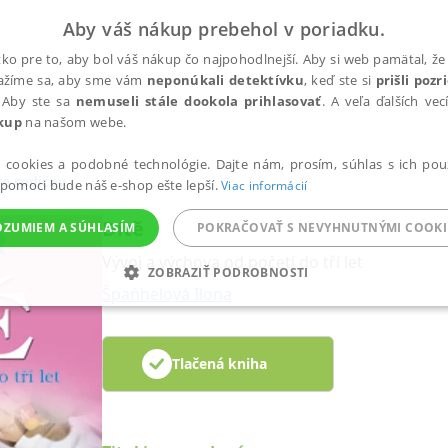
Aby váš nákup prebehol v poriadku.
ko pre to, aby bol váš nákup čo najpohodlnejší. Aby si web pamätal, že 
nažíme sa, aby sme vám
neponúkali detektívku
, keď ste si
prišli poz
 Aby ste sa
nemuseli stále dookola prihlasovať
. A veľa ďalších ve
kup
na našom webe.
a cookies a podobné technológie. Dajte nám, prosím, súhlas s ich pou
e rodičov
 pomoci bude náš e-shop ešte lepší.
Viac informácií
Dítě
OZUMIEM A SÚHLASÍM
POKRAČOVAŤ S NEVYHNUTNÝMI COOKI
Vývoj a výchova od početí do tří let
ZOBRAZIŤ PODROBNOSTI
Špaňhelová Ilona
ANALYTICKÉ
MARKETINGOVÉ
FUNKČNÉ
NEZ
Tlačená kniha
Potrebné
Analytické
Marketingové
Funkčné
Nezaradené súbory
ránky, ako je prihlásenie používateľa a správa účtu. Bez nevyhnutných súborov cook