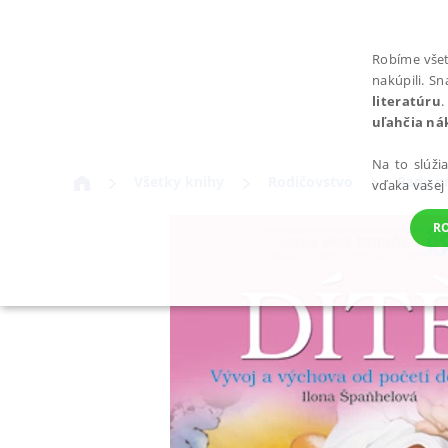
Robíme všet
nakúpili. S
literatúru
.
uľahčia ná
Na to slúži
Všetky knihy
Rodičovstvo
Rady pr
vďaka vašej
R
POTREBNÉ
Nevyhnutné súbory cookie umožňujú základné funkcie webovej st