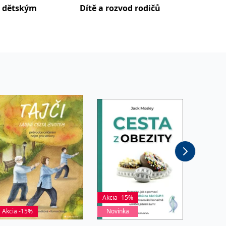
 dětským
Dítě a rozvod rodičů
Komuni
rodiče
Akcia -15%
Akcia -15%
Novinka
Akcia -