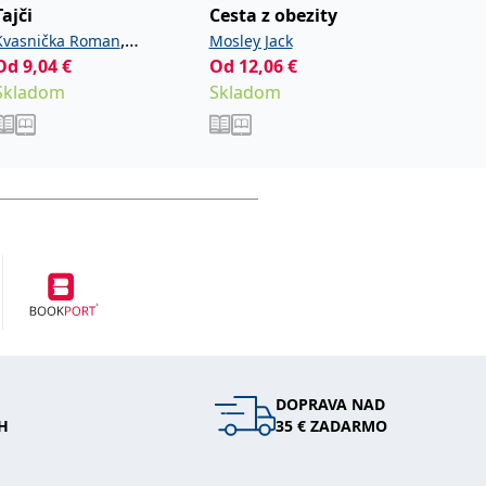
Tajči
Cesta z obezity
Háčkov
,
Kvasnička Roman
Mosley Jack
Eatonov
Od
9,04
€
,
Od
12,06
€
13,42
€
Nováková Radka
Steiger
Skladom
Skladom
Sklad
Roman
DOPRAVA NAD
H
35 € ZADARMO