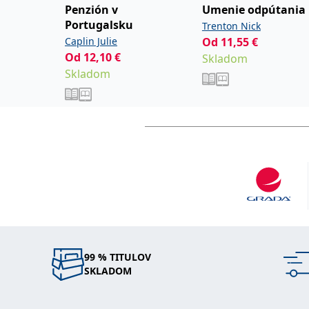
Penzión v
Umenie odpútania
Portugalsku
Trenton Nick
Caplin Julie
Od
11,55
€
Od
12,10
€
Skladom
Skladom
99 % TITULOV
SKLADOM