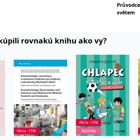
Průvodce
světem
i kúpili rovnakú knihu ako vy?
Akcia -15%
Akcia -15%
Novinka