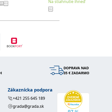
Na stiahnutie ihneď
Na stia
DOPRAVA NAD
H
35 € ZADARMO
Zákaznícka podpora
+421 255 645 189
grada@grada.sk