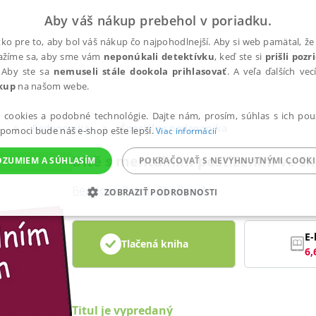
Aby váš nákup prebehol v poriadku.
ko pre to, aby bol váš nákup čo najpohodlnejší. Aby si web pamätal, že 
nažíme sa, aby sme vám
neponúkali detektívku
, keď ste si
prišli poz
 Aby ste sa
nemuseli stále dookola prihlasovať
. A veľa ďalších ve
kup
na našom webe.
a cookies a podobné technológie. Dajte nám, prosím, súhlas s ich pou
a
Pedagogika
Špeciálna pedagogika
 pomoci bude náš e-shop ešte lepší.
Viac informácií
Dítě s mentálním postižením ve šk
OZUMIEM A SÚHLASÍM
POKRAČOVAŤ S NEVYHNUTNÝMI COOKI
Bendová Petra
,
Zikl Pavel
ZOBRAZIŤ PODROBNOSTI
ANALYTICKÉ
MARKETINGOVÉ
FUNKČNÉ
NEZ
E-
Tlačená kniha
6,
Potrebné
Analytické
Marketingové
Funkčné
Nezaradené súbory
ránky, ako je prihlásenie používateľa a správa účtu. Bez nevyhnutných súborov cook
Titul je vypredaný