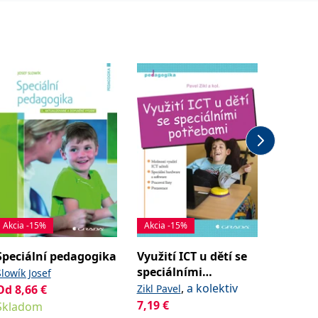
Akcia -15%
Akcia -15%
Akcia -
Speciální pedagogika
Využití ICT u dětí se
Muziko
speciálními
specif
Slowík Josef
potřebami
učení
,
a kolektiv
Od
8,66
€
Zikl Pavel
Beníčko
7,19
€
8,40
€
Skladom