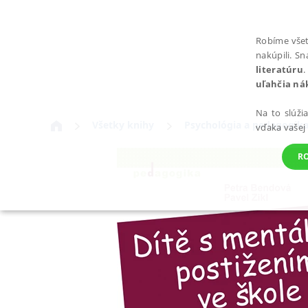
Robíme všet
nakúpili. S
literatúru
.
uľahčia ná
Na to slúži
Všetky knihy
Psychológia a pedagogik
vďaka vašej
R
POTREBNÉ
Nevyhnutné súbory cookie umožňujú základné funkcie webovej st