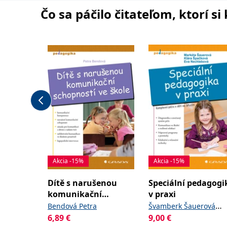
Čo sa páčilo čitateľom, ktorí s
Akcia -15%
Akcia -15%
Dítě s narušenou
Speciální pedagogi
komunikační
v praxi
schopností ve škole
Bendová Petra
Švamberk Šauerová
6,89
€
9,00
€
,
Markéta
Špačková Klá