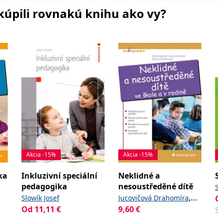
i kúpili rovnakú knihu ako vy?
Akcia -15%
Akcia -15%
ka
Inkluzivní speciální
Neklidné a
pedagogika
nesoustředěné dítě
,
Slowík Josef
Jucovičová Drahomíra
,
Od
11,11
€
9,60
€
ra
Žáčková Hana