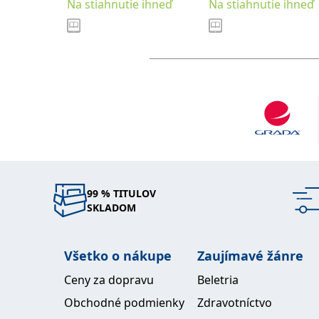
Na stiahnutie ihneď
Na stiahnutie ihneď
Nechlebová Eva
99 % TITULOV
SKLADOM
Všetko o nákupe
Zaujímavé žánre
Ceny za dopravu
Beletria
Obchodné podmienky
Zdravotníctvo