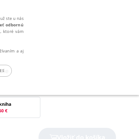
už ste u nás
rieť odbornú
cí, ktoré vám
žívaním a aj
ole
ES
ARADENÉ SÚBORY
kniha
60
€
ie nie je možné webové stránky správne používať.
Vložiť do košíka