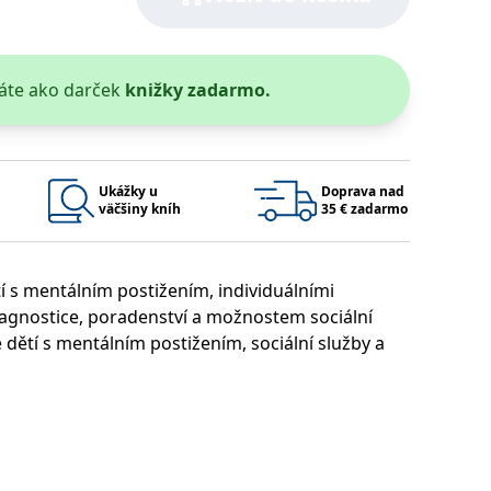
áte ako darček
knižky zadarmo.
 bylo možné podávat platné zprávy o používání jejich webových
užívaný k udržování proměnných relací uživatelů. Obvykle se
Ukážky u
Doprava nad
rým příkladem je udržování přihlášeného stavu uživatele mezi
väčšiny kníh
35 € zadarmo
Google Privacy Policy
 s mentálním postižením, individuálními
diagnostice, poradenství a možnostem sociální
ie, které systém přijímá, a zajištění souladu a přizpůsobivosti
dětí s mentálním postižením, sociální služby a
Platnosť končí
Popis
1 rok 1 měsíc
1 rok 1 měsíc
u pro interní analýzu.
í aktivit na webu.