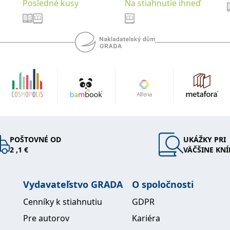
Posledné kusy
Na stiahnutie ihneď
POŠTOVNÉ OD
UKÁŽKY PRI
2 ,1 €
VÄČŠINE KNÍ
Vydavateľstvo GRADA
O spoločnosti
Cenníky k stiahnutiu
GDPR
Pre autorov
Kariéra