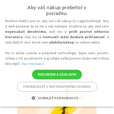
Aby váš nákup prebehol v
poriadku.
Robíme všetko pre to, aby bol váš nákup čo najpohodlnejší. Aby
si web pamätal, že už ste u nás nakúpili. Snažíme sa, aby sme vám
neponúkali detektívku
, keď ste si
prišli pozrieť odbornú
Všetky knihy
Právo, dane a účtovníctvo
Právo
literatúru
. Aby ste sa
nemuseli stále dookola prihlasovať
. A
Dohľad
veľa ďalších vecí, ktoré vám
uľahčia nákup
na našom webe.
Príbehy z probačnej praxe
Na to slúžia cookies a podobné technológie. Dajte nám, prosím,
Gulánová Alena
súhlas s ich používaním a aj vďaka vašej pomoci bude náš e-shop
ešte lepší.
Viac informácií
ROZUMIEM A SÚHLASÍM
POKRAČOVAŤ S NEVYHNUTNÝMI COOKIES
ZOBRAZIŤ PODROBNOSTI
POTREBNÉ
ANALYTICKÉ
MARKETINGOVÉ