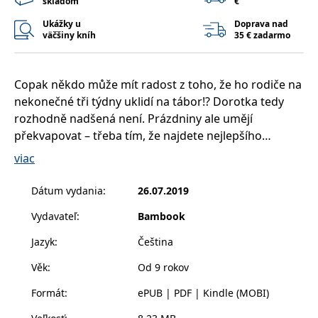
skladom
€
příkladem je
udržování
Ukážky u
Doprava nad
přihlášeného
väčšiny kníh
35 € zadarmo
stavu uživatele
mezi
stránkami.
CookieConsent
1 rok
Tento soubor
Cybot A/S
Copak někdo může mít radost z toho, že ho rodiče na
cookie ukládá
www.bambook.cz
stav souhlasu
nekonečné tři týdny uklidí na tábor!? Dorotka tedy
uživatele se
rozhodně nadšená není. Prázdniny ale umějí
soubory cookie
pro aktuální
překvapovat – třeba tím, že najdete nejlepšího
doménu.
kamaráda v někom, do koho byste to nikdy neřekli,
viac
G_ENABLED_IDPS
1 rok 1
Slouží k
Google LLC
měsíc
přihlášení
nebo že se neplánovaně stanete detektivem.
.www.grada.sk
pomocí Google
Přečtěte si letní táborové dobrodružství okořeněné
Dátum vydania
:
26.07.2019
receive-cookie-
.doubleclick.net
6 měsíců
Tento soubor
záhadou ukradeného poháru!
deprecation
cookie se
Vydavateľ
:
Bambook
používá pro
signál majiteli
webových
Jazyk
:
Čeština
stránek o
depreciaci
Věk
:
Od 9 rokov
souborů
cookie, které
systém přijímá,
Formát
:
ePUB | PDF | Kindle (MOBI)
a zajištění
souladu a
přizpůsobivosti