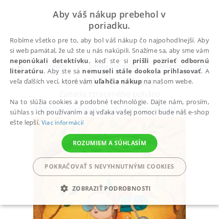
Aby váš nákup prebehol v
poriadku.
Robíme všetko pre to, aby bol váš nákup čo najpohodlnejší. Aby
si web pamätal, že už ste u nás nakúpili. Snažíme sa, aby sme vám
neponúkali detektívku
, keď ste si
prišli pozrieť odbornú
E-knihy
Detská literatúra
Beletria pre deti
literatúru
. Aby ste sa
nemuseli stále dookola prihlasovať
. A
Dorotka na táboře
veľa ďalších vecí, ktoré vám
uľahčia nákup
na našom webe.
Záhada ztraceného poháru
Na to slúžia cookies a podobné technológie. Dajte nám, prosím,
Martišková Petra
,
Krutá Zuzana Dreadka
súhlas s ich používaním a aj vďaka vašej pomoci bude náš e-shop
ešte lepší.
Viac informácií
ROZUMIEM A SÚHLASÍM
POKRAČOVAŤ S NEVYHNUTNÝMI COOKIES
ZOBRAZIŤ PODROBNOSTI
POTREBNÉ
ANALYTICKÉ
MARKETINGOVÉ