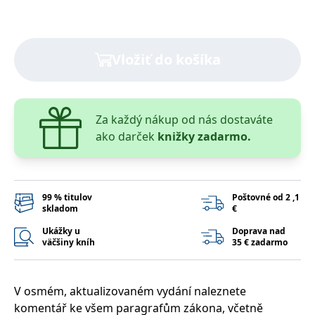
lidmi a roboty.
To je pro web
přínosné, aby
Google Privacy Policy
bylo možné
podávat platné
zprávy o
Vložiť do košíka
používání
jejich
webových
stránek.
PHPSESSID
Zavřením
Cookie
PHP.net
Za každý nákup od nás dostaváte
prohlížeče
generovaný
www.bambook.cz
aplikacemi
ako darček
knižky zadarmo.
založenými na
jazyce PHP.
Toto je
univerzální
identifikátor
používaný k
99 % titulov
Poštovné od 2 ,1
udržování
skladom
€
proměnných
relací uživatelů.
Ukážky u
Doprava nad
Obvykle se
väčšiny kníh
35 € zadarmo
jedná o
náhodně
vygenerované
číslo, jeho
použití může
V osmém, aktualizovaném vydání naleznete
být specifické
pro daný web,
komentář ke všem paragrafům zákona, včetně
ale dobrým