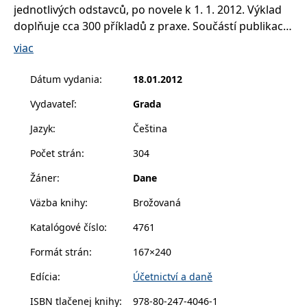
příkladem je
jednotlivých odstavců, po novele k 1. 1. 2012. Výklad
udržování
doplňuje cca 300 příkladů z praxe. Součástí publikace
přihlášeného
stavu uživatele
jsou i komentované přílohy (sazby zboží, služeb).
mezi
viac
stránkami.
Autoři skloubili svou legislativní praxi se zkušenostmi
z podnikatelské oblasti, a proto publikace poslouží
CookieConsent
1 rok
Tento soubor
Cybot A/S
Dátum vydania
:
18.01.2012
cookie ukládá
www.bambook.cz
všem, kdo se s daní z přidané hodnoty setkávají.
stav souhlasu
uživatele se
Vydavateľ
:
Grada
soubory cookie
pro aktuální
Jazyk
:
Čeština
doménu.
G_ENABLED_IDPS
1 rok 1
Slouží k
Google LLC
Počet strán
:
304
měsíc
přihlášení
.www.grada.sk
pomocí Google
Žáner
:
Dane
receive-cookie-
.doubleclick.net
6 měsíců
Tento soubor
deprecation
cookie se
Väzba knihy
:
Brožovaná
používá pro
signál majiteli
Katalógové číslo
:
4761
webových
stránek o
depreciaci
Formát strán
:
167×240
souborů
cookie, které
Edícia
:
Účetnictví a daně
systém přijímá,
a zajištění
souladu a
ISBN tlačenej knihy
:
978-80-247-4046-1
přizpůsobivosti