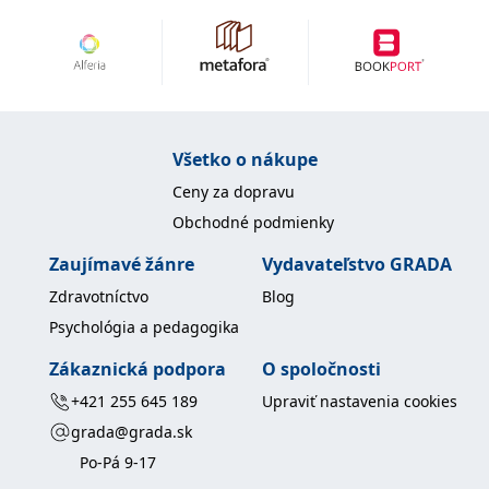
uid
.adform.net
2 měsíce
Tento soubor cookie
poskytuje jednoznačně
přiřazené strojově
generované ID uživatele
a shromažďuje údaje o
aktivitě na webu. Tato
data mohou být
odeslána k analýze a
hlášení třetí straně.
Všetko o nákupe
Ceny za dopravu
Obchodné podmienky
Zaujímavé žánre
Vydavateľstvo GRADA
Zdravotníctvo
Blog
Psychológia a pedagogika
Zákaznická podpora
O spoločnosti
+421 255 645 189
Upraviť nastavenia cookies
grada@grada.sk
Po-Pá 9-17