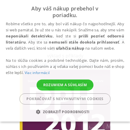
Aby váš nákup prebehol v
poriadku.
Robíme všetko pre to, aby bol váš nákup čo najpohodlnejší. Aby
si web pamätal, že už ste u nás nakúpili. Snažíme sa, aby sme vám
neponúkali detektívku
, keď ste si
prišli pozrieť odbornú
Všetky knihy
Právo, dane a účtovníctvo
Dane
literatúru
. Aby ste sa
nemuseli stále dookola prihlasovať
. A
DPH 2012
veľa ďalších vecí, ktoré vám
uľahčia nákup
na našom webe.
výklad s příklady
Na to slúžia cookies a podobné technológie. Dajte nám, prosím,
Galočík Svatopluk
,
Paikert Oto
súhlas s ich používaním a aj vďaka vašej pomoci bude náš e-shop
ešte lepší.
Viac informácií
ROZUMIEM A SÚHLASÍM
POKRAČOVAŤ S NEVYHNUTNÝMI COOKIES
ZOBRAZIŤ PODROBNOSTI
POTREBNÉ
ANALYTICKÉ
MARKETINGOVÉ