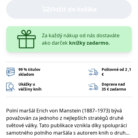
lidmi a roboty.
To je pro web
Vložiť do košíka
přínosné, aby
Google Privacy Policy
bylo možné
podávat platné
zprávy o
používání
jejich
Za každý nákup od nás dostaváte
webových
stránek.
ako darček
knižky zadarmo.
PHPSESSID
Zavřením
Cookie
PHP.net
prohlížeče
generovaný
www.bambook.cz
aplikacemi
založenými na
jazyce PHP.
99 % titulov
Poštovné od 2 ,1
Toto je
skladom
€
univerzální
identifikátor
Ukážky u
Doprava nad
používaný k
väčšiny kníh
35 € zadarmo
udržování
proměnných
relací uživatelů.
Obvykle se
jedná o
Polní maršál Erich von Manstein (1887–1973) bývá
náhodně
vygenerované
považován za jednoho z nejlepších stratégů druhé
číslo, jeho
použití může
světové války. Tato publikace vznikla díky spolupráci
být specifické
samotného polního maršála s autorem knih o druhé
pro daný web,
ale dobrým