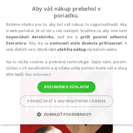
Aby váš nákup prebehol v
poriadku.
Robíme všetko pre to, aby bol váš nákup čo najpohodlnejší. Aby
si web pamätal, že už ste u nás nakúpili. Snažíme sa, aby sme vám
neponúkali detektívku
, keď ste si
prišli pozrieť odbornú
Všetky knihy
Spoločenské vedy, história
Histó
literatúru
. Aby ste sa
nemuseli stále dookola prihlasovať
. A
Erich von Manstein
veľa ďalších vecí, ktoré vám
uľahčia nákup
na našom webe.
v zákopech druhé světové války
Na to slúžia cookies a podobné technológie. Dajte nám, prosím,
Manstein von Erich
,
Kurowski Franz
súhlas s ich používaním a aj vďaka vašej pomoci bude náš e-shop
ešte lepší.
Viac informácií
ROZUMIEM A SÚHLASÍM
POKRAČOVAŤ S NEVYHNUTNÝMI COOKIES
ZOBRAZIŤ PODROBNOSTI
POTREBNÉ
ANALYTICKÉ
MARKETINGOVÉ