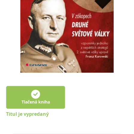
FUNKČNÉ
NEZARADENÉ SÚBORY
Potrebné
Analytické
Marketingové
Funkčné
Nezaradené súbory
Nevyhnutné súbory cookie umožňujú základné funkcie webovej stránky,
ako je prihlásenie používateľa a správa účtu. Bez nevyhnutných súborov
cookie nie je možné webové stránky správne používať.
Poskytovateľ /
Platnosť
Názov
Popis
Doména
končí
ASP.NET_SessionId
Zavřením
Tento soubor
Microsoft
prohlížeče
cookie
Corporation
zachovává stav
www.grada.sk
relace
návštěvníka
Tlačená kniha
napříč
požadavky na
stránku.
Titul je vypredaný
__cf_bm
30 minut
Tento soubor
Cloudflare Inc.
cookie se
.heureka.cz
používá k
rozlišení mezi