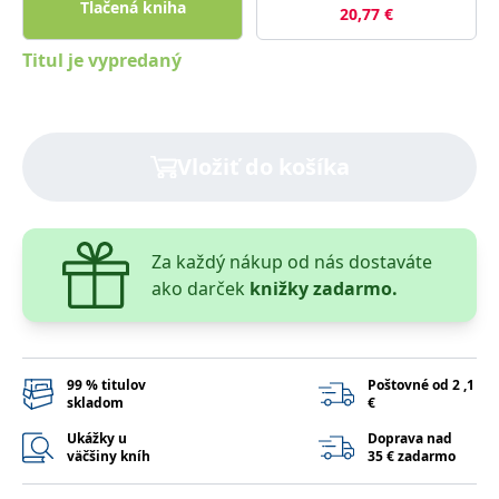
Tlačená kniha
lidmi a roboty.
20,77
€
To je pro web
přínosné, aby
Google Privacy Policy
bylo možné
Titul je vypredaný
podávat platné
zprávy o
používání
jejich
webových
stránek.
Vložiť do košíka
PHPSESSID
Zavřením
Cookie
PHP.net
prohlížeče
generovaný
www.bambook.cz
aplikacemi
založenými na
jazyce PHP.
Za každý nákup od nás dostaváte
Toto je
univerzální
ako darček
knižky zadarmo.
identifikátor
používaný k
udržování
proměnných
relací uživatelů.
Obvykle se
jedná o
99 % titulov
Poštovné od 2 ,1
náhodně
skladom
€
vygenerované
číslo, jeho
Ukážky u
Doprava nad
použití může
väčšiny kníh
35 € zadarmo
být specifické
pro daný web,
ale dobrým