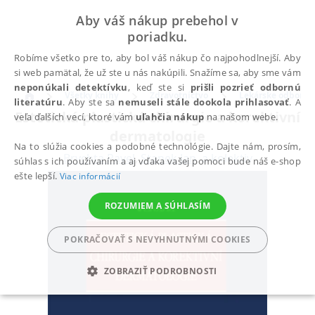
Aby váš nákup prebehol v
poriadku.
Robíme všetko pre to, aby bol váš nákup čo najpohodlnejší. Aby
si web pamätal, že už ste u nás nakúpili. Snažíme sa, aby sme vám
neponúkali detektívku
, keď ste si
prišli pozrieť odbornú
Všetky knihy
Zdravotníctvo
Lekárske odbory
literatúru
. Aby ste sa
nemuseli stále dookola prihlasovať
. A
Estetická plastická chirurgie a korektivní
veľa ďalších vecí, ktoré vám
uľahčia nákup
na našom webe.
dermatologie
Na to slúžia cookies a podobné technológie. Dajte nám, prosím,
Brychta Pavel
,
Stanek Jan
,
a kolektiv
súhlas s ich používaním a aj vďaka vašej pomoci bude náš e-shop
ešte lepší.
Viac informácií
ROZUMIEM A SÚHLASÍM
POKRAČOVAŤ S NEVYHNUTNÝMI COOKIES
ZOBRAZIŤ PODROBNOSTI
POTREBNÉ
ANALYTICKÉ
MARKETINGOVÉ