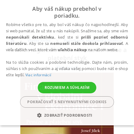
Aby váš nákup prebehol v
poriadku.
Robíme všetko pre to, aby bol váš nákup čo najpohodlnejší. Aby
si web pamätal, že už ste u nás nakúpili. Snažíme sa, aby sme vám
neponúkali detektívku
, keď ste si
prišli pozrieť odbornú
Všetky knihy
Podnikanie, ekonómia a financie
literatúru
. Aby ste sa
nemuseli stále dookola prihlasovať
. A
Finance v globální ekonomice I: Peníze a
veľa ďalších vecí, ktoré vám
uľahčia nákup
na našom webe.
platební styk
Na to slúžia cookies a podobné technológie. Dajte nám, prosím,
Jílek Josef
súhlas s ich používaním a aj vďaka vašej pomoci bude náš e-shop
ešte lepší.
Viac informácií
ROZUMIEM A SÚHLASÍM
POKRAČOVAŤ S NEVYHNUTNÝMI COOKIES
ZOBRAZIŤ PODROBNOSTI
POTREBNÉ
ANALYTICKÉ
MARKETINGOVÉ