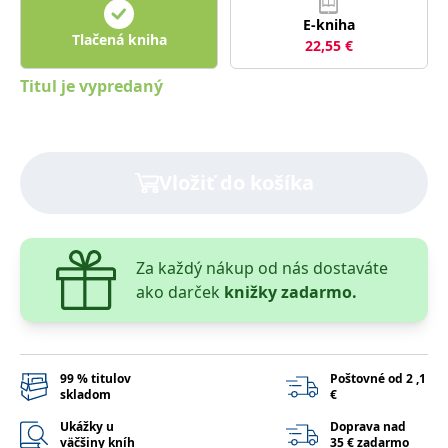
lidmi a roboty.
To je pro web
E-kniha
přínosné, aby
Tlačená kniha
22,55
€
Google Privacy Policy
bylo možné
podávat platné
zprávy o
Titul je vypredaný
používání
jejich
webových
stránek.
PHPSESSID
Zavřením
Cookie
PHP.net
Vložiť do košíka
prohlížeče
generovaný
www.bambook.cz
aplikacemi
založenými na
jazyce PHP.
Toto je
univerzální
identifikátor
Za každý nákup od nás dostaváte
používaný k
ako darček
knižky zadarmo.
udržování
proměnných
relací uživatelů.
Obvykle se
jedná o
náhodně
vygenerované
99 % titulov
Poštovné od 2 ,1
číslo, jeho
skladom
€
použití může
být specifické
Ukážky u
Doprava nad
pro daný web,
väčšiny kníh
35 € zadarmo
ale dobrým