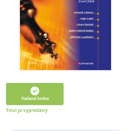
FUNKČNÉ
NEZARADENÉ SÚBORY
Potrebné
Analytické
Marketingové
Funkčné
Nezaradené súbory
Nevyhnutné súbory cookie umožňujú základné funkcie webovej stránky,
ako je prihlásenie používateľa a správa účtu. Bez nevyhnutných súborov
cookie nie je možné webové stránky správne používať.
Poskytovateľ /
Platnosť
Názov
Popis
Doména
končí
ASP.NET_SessionId
Zavřením
Tento soubor
Microsoft
prohlížeče
cookie
Corporation
zachovává stav
www.grada.sk
relace
návštěvníka
Tlačená kniha
napříč
požadavky na
stránku.
Titul je vypredaný
__cf_bm
30 minut
Tento soubor
Cloudflare Inc.
cookie se
.heureka.cz
používá k
rozlišení mezi