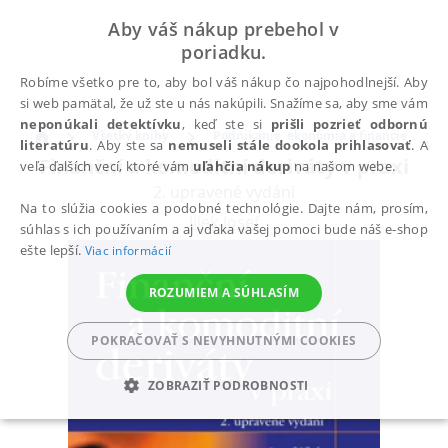
Aby váš nákup prebehol v
poriadku.
Robíme všetko pre to, aby bol váš nákup čo najpohodlnejší. Aby
si web pamätal, že už ste u nás nakúpili. Snažíme sa, aby sme vám
neponúkali detektívku
, keď ste si
prišli pozrieť odbornú
Všetky knihy
Podnikanie, ekonómia a financie
literatúru
. Aby ste sa
nemuseli stále dookola prihlasovať
. A
Finanční a komoditní deriváty v praxi
veľa ďalších vecí, ktoré vám
uľahčia nákup
na našom webe.
2. upravené vydání
Na to slúžia cookies a podobné technológie. Dajte nám, prosím,
Jílek Josef
súhlas s ich používaním a aj vďaka vašej pomoci bude náš e-shop
ešte lepší.
Viac informácií
ROZUMIEM A SÚHLASÍM
POKRAČOVAŤ S NEVYHNUTNÝMI COOKIES
ZOBRAZIŤ PODROBNOSTI
POTREBNÉ
ANALYTICKÉ
MARKETINGOVÉ