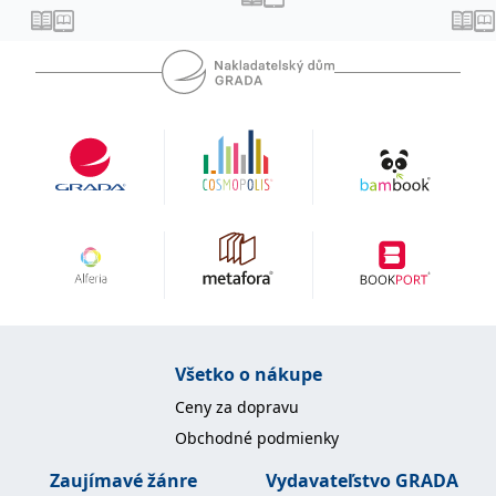
uid
.adform.net
2 měsíce
Tento soubor cookie
poskytuje jednoznačně
přiřazené strojově
generované ID uživatele
a shromažďuje údaje o
aktivitě na webu. Tato
data mohou být
odeslána k analýze a
hlášení třetí straně.
Všetko o nákupe
Ceny za dopravu
Obchodné podmienky
Zaujímavé žánre
Vydavateľstvo GRADA