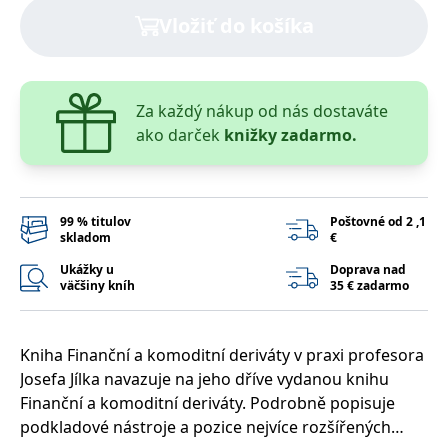
lidmi a roboty.
Vložiť do košíka
To je pro web
přínosné, aby
Google Privacy Policy
bylo možné
podávat platné
zprávy o
používání
jejich
Za každý nákup od nás dostaváte
webových
ako darček
knižky zadarmo.
stránek.
PHPSESSID
Zavřením
Cookie
PHP.net
prohlížeče
generovaný
www.bambook.cz
aplikacemi
založenými na
jazyce PHP.
99 % titulov
Poštovné od 2 ,1
Toto je
skladom
€
univerzální
identifikátor
Ukážky u
Doprava nad
používaný k
väčšiny kníh
35 € zadarmo
udržování
proměnných
relací uživatelů.
Obvykle se
jedná o
Kniha Finanční a komoditní deriváty v praxi profesora
náhodně
vygenerované
Josefa Jílka navazuje na jeho dříve vydanou knihu
číslo, jeho
Finanční a komoditní deriváty. Podrobně popisuje
použití může
být specifické
podkladové nástroje a pozice nejvíce rozšířených
pro daný web,
ale dobrým