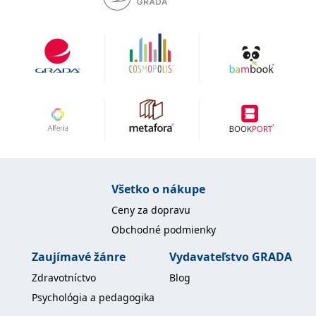
uid
.adform.net
2 měsíce
Tento soubor cookie
poskytuje jednoznačně
přiřazené strojově
generované ID uživatele
a shromažďuje údaje o
aktivitě na webu. Tato
data mohou být
odeslána k analýze a
hlášení třetí straně.
Všetko o nákupe
Ceny za dopravu
Obchodné podmienky
Zaujímavé žánre
Vydavateľstvo GRADA
Zdravotníctvo
Blog
Psychológia a pedagogika