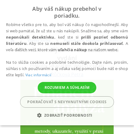
Aby váš nákup prebehol v
poriadku.
Robíme všetko pre to, aby bol váš nákup čo najpohodlnejší. Aby
si web pamätal, že už ste u nás nakúpili. Snažíme sa, aby sme vám
neponúkali detektívku
, keď ste si
prišli pozrieť odbornú
Všetky knihy
Podnikanie, ekonómia a financie
literatúru
. Aby ste sa
nemuseli stále dookola prihlasovať
. A
Finanční analýza – 5. aktualizované
veľa ďalších vecí, ktoré vám
uľahčia nákup
na našom webe.
vydání
Na to slúžia cookies a podobné technológie. Dajte nám, prosím,
metody, ukazatele, využití v praxi
súhlas s ich používaním a aj vďaka vašej pomoci bude náš e-shop
Růčková Petra
ešte lepší.
Viac informácií
ROZUMIEM A SÚHLASÍM
POKRAČOVAŤ S NEVYHNUTNÝMI COOKIES
ZOBRAZIŤ PODROBNOSTI
POTREBNÉ
ANALYTICKÉ
MARKETINGOVÉ