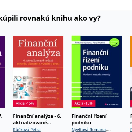
la
ementu,
i kúpili rovnakú knihu ako vy?
e v
ce
rada
Akcia -15%
Akcia -15%
7.
Finanční analýza - 6.
Finanční řízení
aktualizované
podniku
vydání
,
Růčková Petra
Nývltová Romana