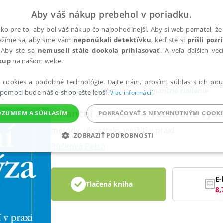
Aby váš nákup prebehol v poriadku.
ko pre to, aby bol váš nákup čo najpohodlnejší. Aby si web pamätal, že 
nažíme sa, aby sme vám
neponúkali detektívku
, keď ste si
prišli poz
 Aby ste sa
nemuseli stále dookola prihlasovať
. A veľa ďalších ve
kup
na našom webe.
a cookies a podobné technológie. Dajte nám, prosím, súhlas s ich pou
inancie
Financie a investovanie
Finančné riadenie
 pomoci bude náš e-shop ešte lepší.
Viac informácií
Finanční analýza - 4. rozšířené vyd
OZUMIEM A SÚHLASÍM
POKRAČOVAŤ S NEVYHNUTNÝMI COOKI
metody, ukazatele, využití v praxi
ZOBRAZIŤ PODROBNOSTI
Růčková Petra
ANALYTICKÉ
MARKETINGOVÉ
FUNKČNÉ
NEZ
E-
Tlačená kniha
8,
Potrebné
Analytické
Marketingové
Funkčné
Nezaradené súbory
ránky, ako je prihlásenie používateľa a správa účtu. Bez nevyhnutných súborov cook