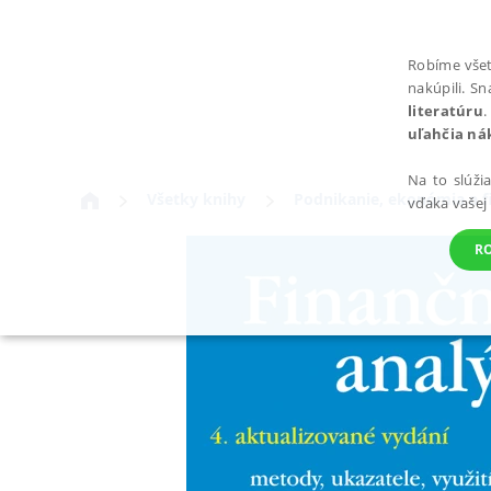
Robíme všet
nakúpili. S
literatúru
.
uľahčia ná
Na to slúži
Všetky knihy
Podnikanie, ekonómia a f
vďaka vašej
R
POTREBNÉ
Nevyhnutné súbory cookie umožňujú základné funkcie webovej st