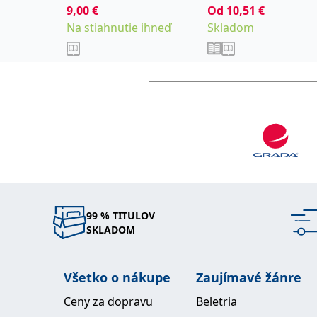
9,00
€
Od
10,51
€
Na stiahnutie ihneď
Skladom
99 % TITULOV
SKLADOM
Všetko o nákupe
Zaujímavé žánre
Ceny za dopravu
Beletria