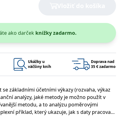
Vložiť do košíka
áte ako darček
knižky zadarmo.
 bylo možné podávat platné zprávy o používání jejich webových
užívaný k udržování proměnných relací uživatelů. Obvykle se
rým příkladem je udržování přihlášeného stavu uživatele mezi
Ukážky u
Doprava nad
Google Privacy Policy
väčšiny kníh
35 € zadarmo
t se základními účetními výkazy (rozvaha, výkaz
ie, které systém přijímá, a zajištění souladu a přizpůsobivosti
inanční analýzy, jaké metody je možno použít v
žívanější metodu, a to analýzu poměrovými
lexní příklad, který ukazuje, jak s daty pracovat,
žná úskalí. Dokladuje rovněž, že je možné
Platnosť končí
Popis
o softwaru. Publikace je určena pro širokou
1 rok 1 měsíc
 i velké firmy potřebují v současném
1 rok 1 měsíc
u pro interní analýzu.
í aktivit na webu.