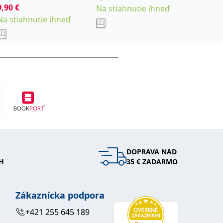
9,90
€
8,97
€
Roubíčková Michaela
Na stiahnutie ihneď
,
Remeš Daniel
Šteker
Na stiahnutie ihneď
Na stia
Karel
DOPRAVA NAD
H
35 € ZADARMO
Zákaznícka podpora
+421 255 645 189