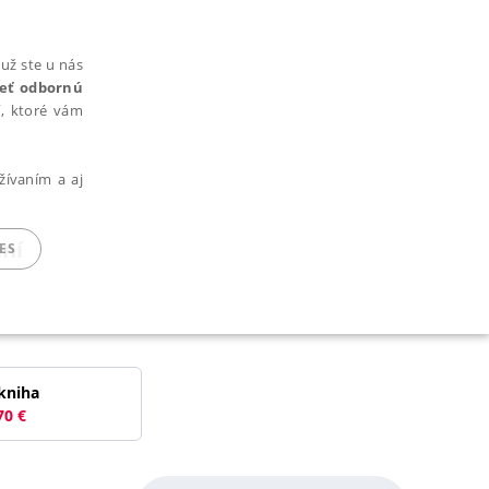
už ste u nás
rieť odbornú
cí, ktoré vám
žívaním a aj
ání
ES
ARADENÉ SÚBORY
kniha
70
€
ie nie je možné webové stránky správne používať.