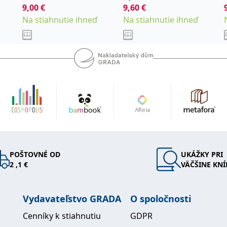
9,00
€
9,60
€
Marinič Pavel
Na stiahnutie ihneď
Na stiahnutie ihneď
POŠTOVNÉ OD
UKÁŽKY PRI
2 ,1 €
VÄČŠINE KNÍ
Vydavateľstvo GRADA
O spoločnosti
Cenníky k stiahnutiu
GDPR