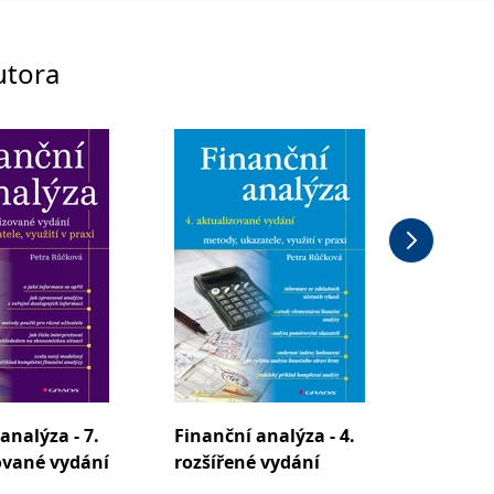
utora
analýza - 7.
Finanční analýza - 4.
Finančn
ované vydání
rozšířené vydání
rozšíře