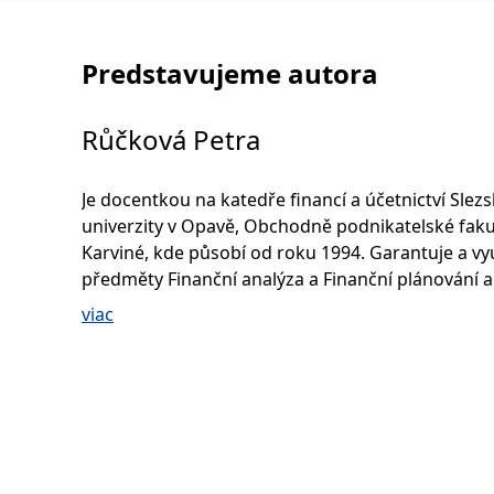
Predstavujeme autora
Růčková Petra
Je docentkou na katedře financí a účetnictví Slez
univerzity v Opavě, Obchodně podnikatelské faku
Karviné, kde působí od roku 1994. Garantuje a vy
předměty Finanční analýza a Finanční plánování a
rozpočtování. Rovněž vyučuje předměty Finance 
viac
podniku. V doktorském studiu vyučuje a garantu
předmět Finanční řízení. V rámci MBA programu z
program Finanční management. Určitou dobu pů
jako vyučující a manažer odborné přípravy na Vy
podnikání a na Filozoficko-přírodovědecké fakult
univerzity. Zúčastnila se řady domácích i zahrani
vědeckých konferencí (například ve Velké Británii