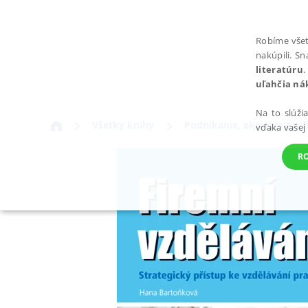
Robíme všet
nakúpili. S
literatúru
.
uľahčia ná
Na to slúži
Všetky knihy
Podnikanie, ekonómia a f
vďaka vašej
R
POTREBNÉ
Nevyhnutné súbory cookie umožňujú základné funkcie webovej st