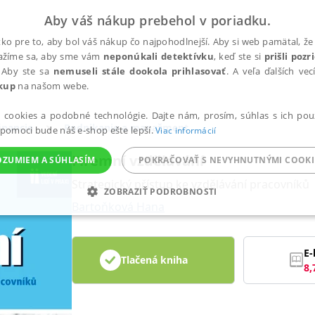
Aby váš nákup prebehol v poriadku.
ko pre to, aby bol váš nákup čo najpohodlnejší. Aby si web pamätal, že 
nažíme sa, aby sme vám
neponúkali detektívku
, keď ste si
prišli poz
 Aby ste sa
nemuseli stále dookola prihlasovať
. A veľa ďalších ve
kup
na našom webe.
a cookies a podobné technológie. Dajte nám, prosím, súhlas s ich pou
inancie
Podnikanie a manažment
 pomoci bude náš e-shop ešte lepší.
Viac informácií
Firemní vzdělávání
OZUMIEM A SÚHLASÍM
POKRAČOVAŤ S NEVYHNUTNÝMI COOKI
Strategický přístup ke vzdělávání pracovníků
ZOBRAZIŤ PODROBNOSTI
Bartoňková Hana
ANALYTICKÉ
MARKETINGOVÉ
FUNKČNÉ
NEZ
E-
Tlačená kniha
8,
Potrebné
Analytické
Marketingové
Funkčné
Nezaradené súbory
ránky, ako je prihlásenie používateľa a správa účtu. Bez nevyhnutných súborov cook