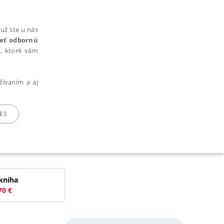
už ste u nás
rieť odbornú
cí, ktoré vám
žívaním a aj
ES
ARADENÉ SÚBORY
kniha
70
€
ie nie je možné webové stránky správne používať.