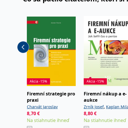
Akcia -15%
Akcia -15%
Firemní strategie pro
Firemní nákup a e-
praxi
aukce
,
Charvát Jaroslav
Zrník Josef
Kaplan Mil
8,70
€
8,80
€
Na stiahnutie ihneď
Na stiahnutie ihneď