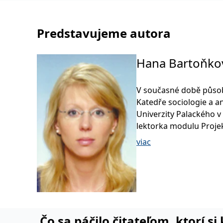
Predstavujeme autora
Hana Bartoňko
V současné době působ
Katedře sociologie a a
Univerzity Palackého v
lektorka modulu Projek
Analýza vzdělávacích p
viac
vzdělávání dospělých. 
disciplín a vedení sem
(Firemní vzdělávání, Vz
vzdělávacích aktivit, T
Obecná andragogika, So
Čo sa páčilo čitateľom, ktorí s