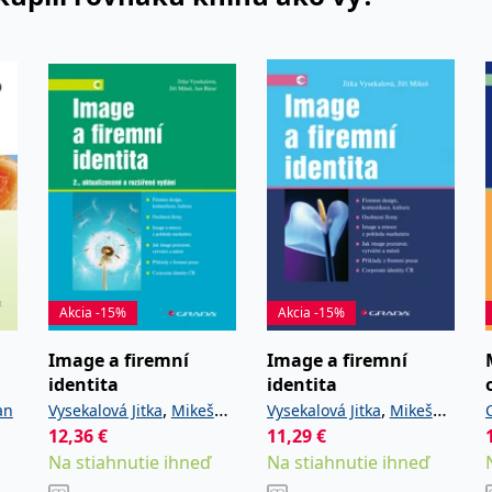
Akcia -15%
Akcia -15%
Image a firemní
Image a firemní
identita
identita
,
,
an
Vysekalová Jitka
Mikeš
Vysekalová Jitka
Mikeš
12,36
,
€
11,29
€
Jiří
Binar Jan
Jiří
J
Na stiahnutie ihneď
Na stiahnutie ihneď