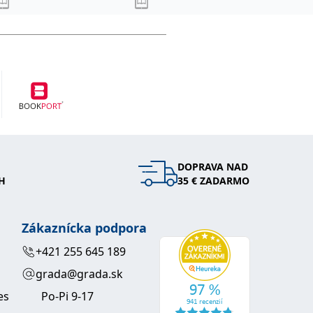
DOPRAVA NAD
H
35 € ZADARMO
Zákaznícka podpora
+421 255 645 189
grada@grada.sk
es
Po-Pi 9-17