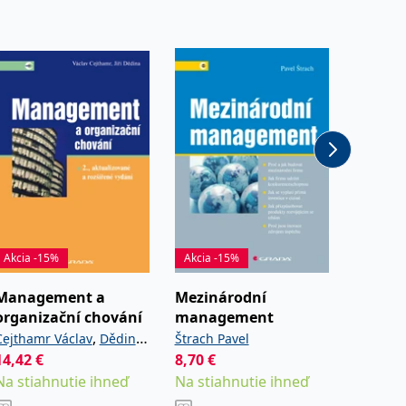
Akcia -15%
Akcia -15%
Akcia -
Management a
Mezinárodní
Manag
organizační chování
management
Blažek L
,
Cejthamr Václav
Dědina
Štrach Pavel
Od
9,6
14,42
€
8,70
€
iří
Sklad
Na stiahnutie ihneď
Na stiahnutie ihneď