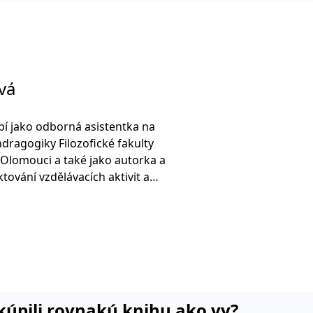
vá
í jako odborná asistentka na
ndragogiky Filozofické fakulty
 Olomouci a také jako autorka a
tování vzdělávacích aktivit a
otřeb v kurzu Certifikovaný manažer
Zaměřuje se na výuku klíčových
inářů v rámci studia andragogiky
dělávací strategie, Projektování
eorie celoživotního vzdělávání,
udobé teorie vzdělávání atd.).
i kúpili rovnakú knihu ako vy?