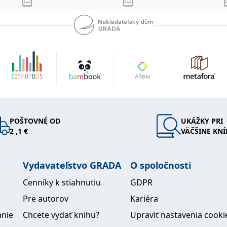
POŠTOVNÉ OD
UKÁŽKY PRI
2 ,1 €
VÄČŠINE KNÍ
Vydavateľstvo GRADA
O spoločnosti
Cenníky k stiahnutiu
GDPR
Pre autorov
Kariéra
anie
Chcete vydať knihu?
Upraviť nastavenia cooki