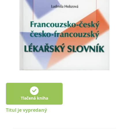
FUNKČNÉ
NEZARADENÉ SÚBORY
Potrebné
Analytické
Marketingové
Funkčné
Nezaradené súbory
Nevyhnutné súbory cookie umožňujú základné funkcie webovej stránky,
ako je prihlásenie používateľa a správa účtu. Bez nevyhnutných súborov
cookie nie je možné webové stránky správne používať.
Poskytovateľ /
Platnosť
Názov
Popis
Doména
končí
ASP.NET_SessionId
Zavřením
Tento soubor
Microsoft
prohlížeče
cookie
Corporation
zachovává stav
www.grada.sk
relace
návštěvníka
Tlačená kniha
napříč
požadavky na
stránku.
Titul je vypredaný
__cf_bm
30 minut
Tento soubor
Cloudflare Inc.
cookie se
.heureka.cz
používá k
rozlišení mezi