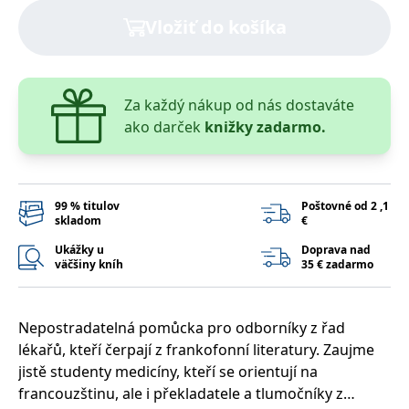
lidmi a roboty.
To je pro web
Vložiť do košíka
přínosné, aby
Google Privacy Policy
bylo možné
podávat platné
zprávy o
používání
jejich
Za každý nákup od nás dostaváte
webových
stránek.
ako darček
knižky zadarmo.
PHPSESSID
Zavřením
Cookie
PHP.net
prohlížeče
generovaný
www.bambook.cz
aplikacemi
založenými na
jazyce PHP.
99 % titulov
Poštovné od 2 ,1
Toto je
skladom
€
univerzální
identifikátor
Ukážky u
Doprava nad
používaný k
udržování
väčšiny kníh
35 € zadarmo
proměnných
relací uživatelů.
Obvykle se
jedná o
Nepostradatelná pomůcka pro odborníky z řad
náhodně
vygenerované
lékařů, kteří čerpají z frankofonní literatury. Zaujme
číslo, jeho
použití může
jistě studenty medicíny, kteří se orientují na
být specifické
francouzštinu, ale i překladatele a tlumočníky z
pro daný web,
ale dobrým