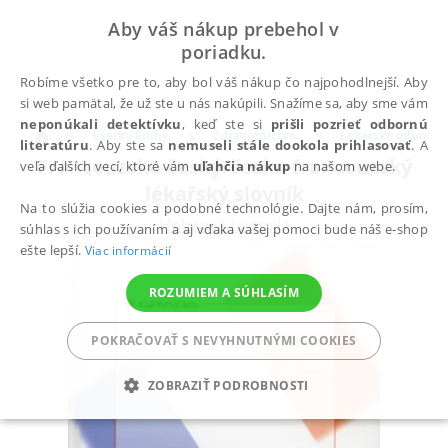
Aby váš nákup prebehol v
poriadku.
Robíme všetko pre to, aby bol váš nákup čo najpohodlnejší. Aby
si web pamätal, že už ste u nás nakúpili. Snažíme sa, aby sme vám
neponúkali detektívku
, keď ste si
prišli pozrieť odbornú
Všetky knihy
Zdravotníctvo
Lekárske odbory
literatúru
. Aby ste sa
nemuseli stále dookola prihlasovať
. A
Francouzsko-český/česko-francouzský
veľa ďalších vecí, ktoré vám
uľahčia nákup
na našom webe.
lékařský slovník
Na to slúžia cookies a podobné technológie. Dajte nám, prosím,
Hobzová Ludmila
súhlas s ich používaním a aj vďaka vašej pomoci bude náš e-shop
ešte lepší.
Viac informácií
ROZUMIEM A SÚHLASÍM
POKRAČOVAŤ S NEVYHNUTNÝMI COOKIES
ZOBRAZIŤ PODROBNOSTI
POTREBNÉ
ANALYTICKÉ
MARKETINGOVÉ