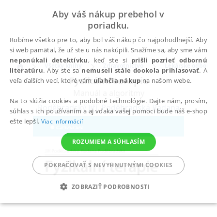
Aby váš nákup prebehol v
poriadku.
Robíme všetko pre to, aby bol váš nákup čo najpohodlnejší. Aby
si web pamätal, že už ste u nás nakúpili. Snažíme sa, aby sme vám
neponúkali detektívku
, keď ste si
prišli pozrieť odbornú
Všetky knihy
Zdravotníctvo
Lekárske odbory
literatúru
. Aby ste sa
nemuseli stále dookola prihlasovať
. A
Fyzikální terapie
veľa ďalších vecí, ktoré vám
uľahčia nákup
na našom webe.
Manuál a algoritmy
Na to slúžia cookies a podobné technológie. Dajte nám, prosím,
Poděbradský Jiří
,
Poděbradská Radana
súhlas s ich používaním a aj vďaka vašej pomoci bude náš e-shop
ešte lepší.
Viac informácií
ROZUMIEM A SÚHLASÍM
POKRAČOVAŤ S NEVYHNUTNÝMI COOKIES
ZOBRAZIŤ PODROBNOSTI
POTREBNÉ
ANALYTICKÉ
MARKETINGOVÉ