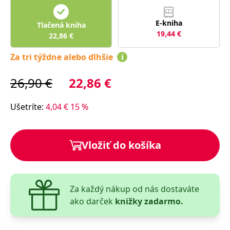
lidmi a roboty.
To je pro web
přínosné, aby
E-kniha
Google Privacy Policy
Tlačená kniha
bylo možné
19,44
€
podávat platné
22,86
€
zprávy o
používání
jejich
Za tri týždne alebo dlhšie
i
webových
stránek.
26,90
€
22,86
€
PHPSESSID
Zavřením
Cookie
PHP.net
prohlížeče
generovaný
www.bambook.cz
aplikacemi
založenými na
Ušetríte
:
4,04
€
15
%
jazyce PHP.
Toto je
univerzální
identifikátor
používaný k
Vložiť do košíka
udržování
proměnných
relací uživatelů.
Obvykle se
jedná o
náhodně
Za každý nákup od nás dostaváte
vygenerované
číslo, jeho
ako darček
knižky zadarmo.
použití může
být specifické
pro daný web,
ale dobrým