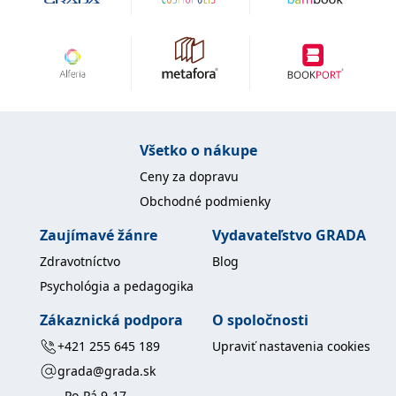
uid
.adform.net
2 měsíce
Tento soubor cookie
poskytuje jednoznačně
přiřazené strojově
generované ID uživatele
a shromažďuje údaje o
aktivitě na webu. Tato
data mohou být
odeslána k analýze a
hlášení třetí straně.
Všetko o nákupe
Ceny za dopravu
Obchodné podmienky
Zaujímavé žánre
Vydavateľstvo GRADA
Zdravotníctvo
Blog
Psychológia a pedagogika
Zákaznická podpora
O spoločnosti
+421 255 645 189
Upraviť nastavenia cookies
grada@grada.sk
Po-Pá 9-17