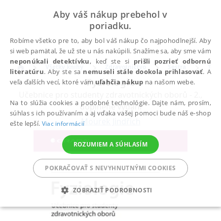
Aby váš nákup prebehol v
poriadku.
Robíme všetko pre to, aby bol váš nákup čo najpohodlnejší. Aby
si web pamätal, že už ste u nás nakúpili. Snažíme sa, aby sme vám
neponúkali detektívku
, keď ste si
prišli pozrieť odbornú
Všetky knihy
Zdravotníctvo
Sestra
Teor
literatúru
. Aby ste sa
nemuseli stále dookola prihlasovať
. A
Fyziologie
veľa ďalších vecí, ktoré vám
uľahčia nákup
na našom webe.
Učebnice pro studenty zdravotnických oborů - 2.,
Na to slúžia cookies a podobné technológie. Dajte nám, prosím,
doplněné vydání
súhlas s ich používaním a aj vďaka vašej pomoci bude náš e-shop
Mourek Jindřich
ešte lepší.
Viac informácií
ROZUMIEM A SÚHLASÍM
POKRAČOVAŤ S NEVYHNUTNÝMI COOKIES
ZOBRAZIŤ PODROBNOSTI
POTREBNÉ
ANALYTICKÉ
MARKETINGOVÉ