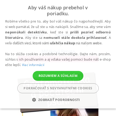
Aby váš nákup prebehol v
poriadku.
Robíme všetko pre to, aby bol váš nákup čo najpohodlnejší. Aby
si web pamätal, že už ste u nás nakúpili. Snažíme sa, aby sme vám
neponúkali detektívku
, keď ste si
prišli pozrieť odbornú
Všetky knihy
Psychológia a pedagogika
Peda
literatúru
. Aby ste sa
nemuseli stále dookola prihlasovať
. A
Grafomotorika a počáteční psaní
veľa ďalších vecí, ktoré vám
uľahčia nákup
na našom webe.
Mlčáková Renata
Na to slúžia cookies a podobné technológie. Dajte nám, prosím,
súhlas s ich používaním a aj vďaka vašej pomoci bude náš e-shop
ešte lepší.
Viac informácií
ROZUMIEM A SÚHLASÍM
POKRAČOVAŤ S NEVYHNUTNÝMI COOKIES
ZOBRAZIŤ PODROBNOSTI
POTREBNÉ
ANALYTICKÉ
MARKETINGOVÉ