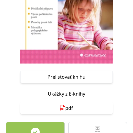
FUNKČNÉ
NEZARADENÉ SÚBORY
Potrebné
Analytické
Marketingové
Funkčné
Nezaradené súbory
Nevyhnutné súbory cookie umožňujú základné funkcie webovej stránky,
ako je prihlásenie používateľa a správa účtu. Bez nevyhnutných súborov
cookie nie je možné webové stránky správne používať.
Poskytovateľ /
Platnosť
Názov
Popis
Doména
končí
Prelistovať knihu
ASP.NET_SessionId
Zavřením
Tento soubor
Microsoft
prohlížeče
cookie
Corporation
zachovává stav
www.grada.sk
Ukážky z E-knihy
relace
návštěvníka
napříč
požadavky na
pdf
stránku.
__cf_bm
30 minut
Tento soubor
Cloudflare Inc.
cookie se
.heureka.cz
používá k
rozlišení mezi