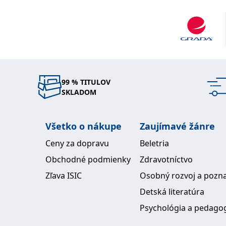
for Constructional Steelwork a EAEE Strenghteni
Repairing, je členem IASS vedoucím národní skup
prostoro vé konstrukce. Ocenění Získal čestné uznání
ČSVTS za nejlepší ocelovou konstrukci občanské
vybavenosti v roce 1976, dále první cenu v téže so
roce 1984. Dále získal rektorskou odměnu za
vysokoškolská skripta v roce 1 983.V roce 2002 o
99 % TITULOV
SKLADOM
Šolínovu medailia v roce 2006 Felbrovu medaili.
Všetko o nákupe
Zaujímavé žánre
Ceny za dopravu
Beletria
Obchodné podmienky
Zdravotníctvo
Zľava ISIC
Osobný rozvoj a pozn
Detská literatúra
Psychológia a pedago