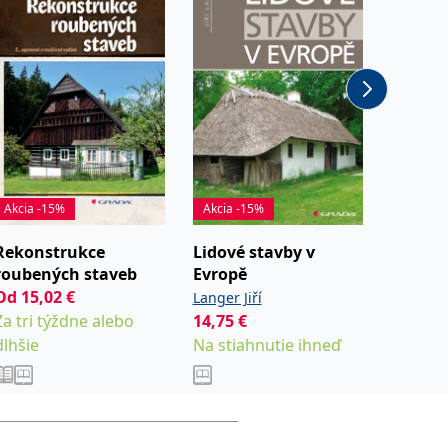
Akcia -15%
Akcia -15%
Akcia -
Rekonstrukce
Lidové stavby v
Nízkoe
roubených staveb
Evropě
domy 
Od
15,02
€
Pešta Jan
Langer Jiří
Tywonia
Za tri týždne alebo
14,75
€
8,88
€
dlhšie
Na stiahnutie ihneď
Na stia