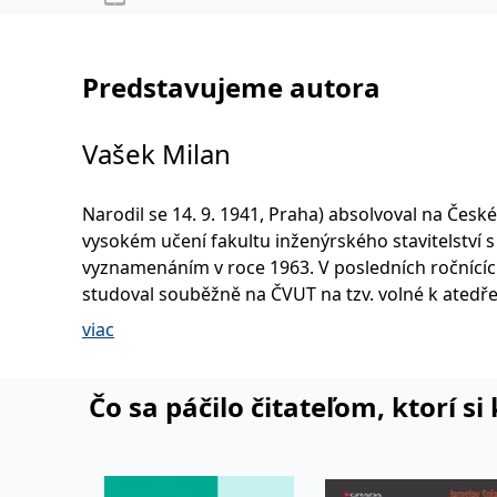
Predstavujeme autora
Vašek Milan
Narodil se 14. 9. 1941, Praha) absolvoval na Česk
vysokém učení fakultu inženýrského stavitelství s
vyznamenáním v roce 1963. V posledních ročnící
studoval souběžně na ČVUT na tzv. volné k atedř
matematiky. Po studiích nastoupil na katedru oc
viac
konstrukcí jako asistent. V letech 1969 až 1970 by
studijním pobytu v USA na Lehigh University. Ka
disertační práci na téma "Příspěvek k nelineárnímu
Čo sa páčilo čitateľom, ktorí s
chování prostorových prutových systémůů" obháji
1977. V roce 1982 byl na studijním pobytu na kat
mechaniky stavební fakulty university v Bělehradě