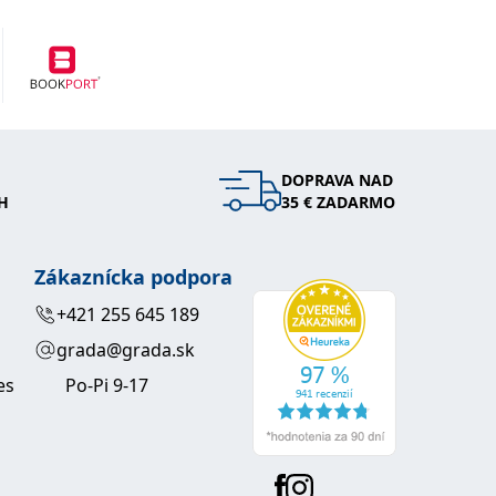
DOPRAVA NAD
H
35 € ZADARMO
Zákaznícka podpora
+421 255 645 189
grada@grada.sk
es
Po-Pi 9-17