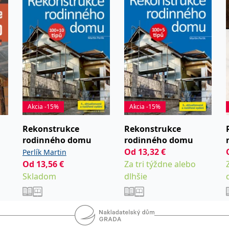
lcem v
echniky. V
kurzu
k na
Zpracoval
Akcia -15%
Akcia -15%
ii prof.
 a 1986.
Rekonstrukce
Rekonstrukce
ných
rodinného domu
rodinného domu
Od
13,32
€
h zpráv a
Perlík Martin
Perlík Martin
Od
13,56
€
Za tri týždne alebo
enýrské
Skladom
dlhšie
sky. M.
ých
260
nvention