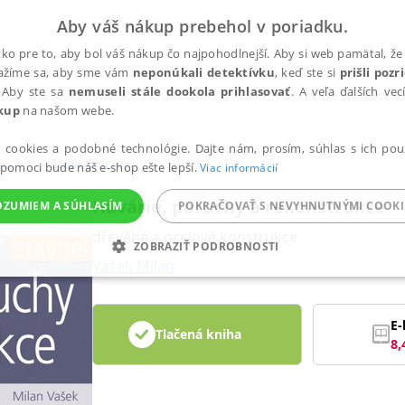
Aby váš nákup prebehol v poriadku.
ko pre to, aby bol váš nákup čo najpohodlnejší. Aby si web pamätal, že 
nažíme sa, aby sme vám
neponúkali detektívku
, keď ste si
prišli poz
 Aby ste sa
nemuseli stále dookola prihlasovať
. A veľa ďalších ve
kup
na našom webe.
a cookies a podobné technológie. Dajte nám, prosím, súhlas s ich pou
ra
Stavebníctvo
 pomoci bude náš e-shop ešte lepší.
Viac informácií
Havárie, poruchy a rekonstrukce
OZUMIEM A SÚHLASÍM
POKRAČOVAŤ S NEVYHNUTNÝMI COOKI
dřevěné a ocelové konstrukce
ZOBRAZIŤ PODROBNOSTI
Vašek Milan
ANALYTICKÉ
MARKETINGOVÉ
FUNKČNÉ
NEZ
E-
Tlačená kniha
8,
Potrebné
Analytické
Marketingové
Funkčné
Nezaradené súbory
ránky, ako je prihlásenie používateľa a správa účtu. Bez nevyhnutných súborov cook