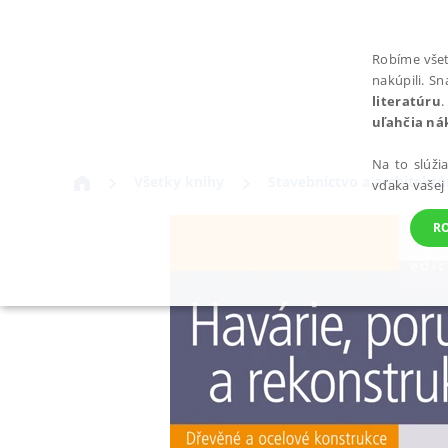
Robíme všet
nakúpili. S
literatúru
.
uľahčia ná
Na to slúži
Všetky knihy
Stavebníctvo a architektú
vďaka vašej
R
POTREBNÉ
Nevyhnutné súbory cookie umožňujú základné funkcie webovej st