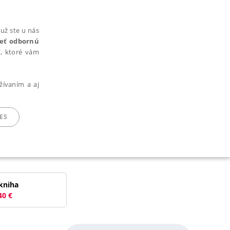
už ste u nás
rieť odbornú
cí, ktoré vám
žívaním a aj
ES
ARADENÉ SÚBORY
kniha
40
€
ie nie je možné webové stránky správne používať.