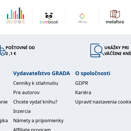
ng and
iny
utěži v
bdržel
POŠTOVNÉ OD
UKÁŽKY PRI
2 ,1 €
VÄČŠINE KNÍ
Vydavateľstvo GRADA
O spoločnosti
Cenníky k stiahnutiu
GDPR
Pre autorov
Kariéra
anie
Chcete vydať knihu?
Upraviť nastavenia cooki
Inzercia
gika
Námety a pripomienky
Affiliate program