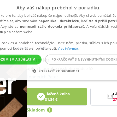
Aby váš nákup prebehol v poriadku.
ko pre to, aby bol váš nákup čo najpohodlnejší. Aby si web pamätal, že 
nažíme sa, aby sme vám
neponúkali detektívku
, keď ste si
prišli poz
 Aby ste sa
nemuseli stále dookola prihlasovať
. A veľa ďalších ve
kup
na našom webe.
a cookies a podobné technológie. Dajte nám, prosím, súhlas s ich pou
a
História
Dejiny
 pomoci bude náš e-shop ešte lepší.
Viac informácií
Himmler
OZUMIEM A SÚHLASÍM
POKRAČOVAŤ S NEVYHNUTNÝMI COOKI
úplná biografie říšského vůdce SS
ZOBRAZIŤ PODROBNOSTI
Longerich Peter
ANALYTICKÉ
MARKETINGOVÉ
FUNKČNÉ
NEZ
Tlačená kniha
E-
31,84
€
27
Potrebné
Analytické
Marketingové
Funkčné
Nezaradené súbory
Skladom
i
ránky, ako je prihlásenie používateľa a správa účtu. Bez nevyhnutných súborov cook