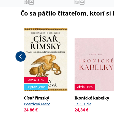
Čo sa páčilo čitateľom, ktorí s
Akcia -15%
Pripravujeme
Akcia -15%
Císař římský
Ikonické kabelky
Beardová Mary
Savi Lucia
24,86
€
24,84
€