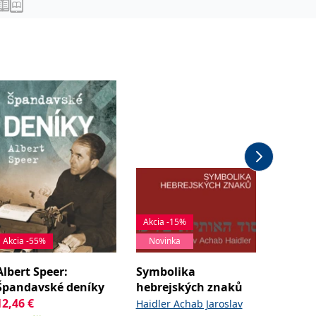
Akcia -15%
Akcia -55%
Novinka
Akcia -
Albert Speer:
Symbolika
Dějiny
Špandavské deníky
hebrejských znaků
Bednařík
12,46
€
Speer Albert
Haidler Achab Jaroslav
16,69
€
Köpplov