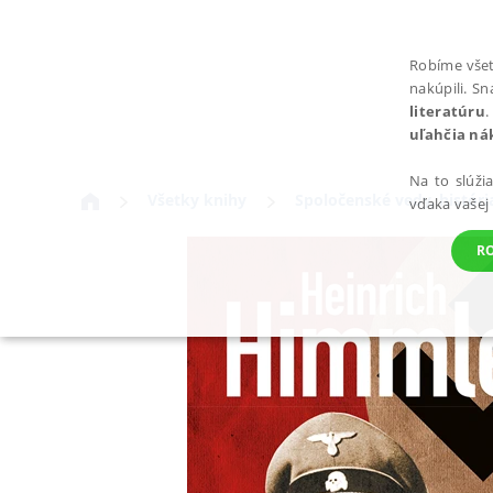
Robíme všet
nakúpili. S
literatúru
.
uľahčia ná
Na to slúži
Všetky knihy
Spoločenské vedy, históri
vďaka vašej
R
POTREBNÉ
Nevyhnutné súbory cookie umožňujú základné funkcie webovej st