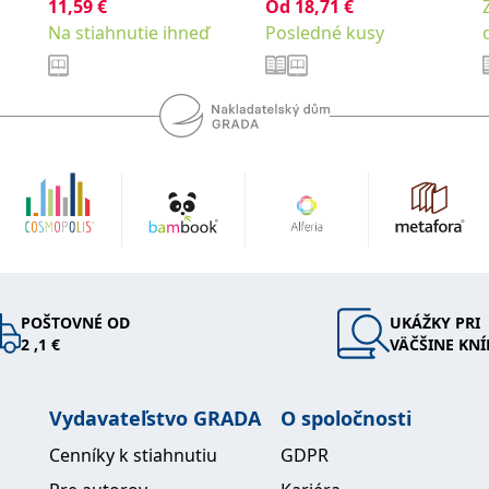
11,59
€
Od
18,71
€
Na stiahnutie ihneď
Posledné kusy
POŠTOVNÉ OD
UKÁŽKY PRI
2 ,1 €
VÄČŠINE KNÍ
Vydavateľstvo GRADA
O spoločnosti
Cenníky k stiahnutiu
GDPR