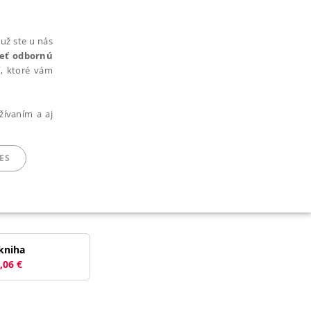
už ste u nás
rieť odbornú
cí, ktoré vám
žívaním a aj
ES
ARADENÉ SÚBORY
kniha
,06
€
ie nie je možné webové stránky správne používať.