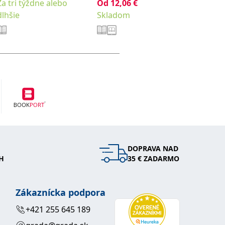
Za tri týždne alebo
Od
12,06
€
Na stia
dlhšie
Skladom
DOPRAVA NAD
H
35 € ZADARMO
Zákaznícka podpora
+421 255 645 189