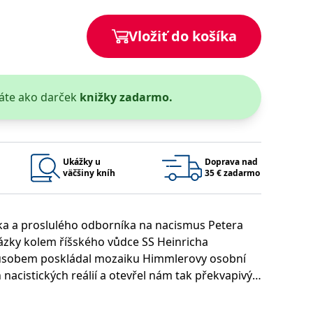
Vložiť do košíka
 bylo možné podávat platné zprávy o používání jejich webových
áte ako darček
knižky zadarmo.
užívaný k udržování proměnných relací uživatelů. Obvykle se
rým příkladem je udržování přihlášeného stavu uživatele mezi
Google Privacy Policy
Ukážky u
Doprava nad
väčšiny kníh
35 € zadarmo
ie, které systém přijímá, a zajištění souladu a přizpůsobivosti
ka a proslulého odborníka na nacismus Petera
ázky kolem říšského vůdce SS Heinricha
působem poskládal mozaiku Himmlerovy osobní
Platnosť končí
Popis
h nacistických reálií a otevřel nám tak překvapivý
1 rok 1 měsíc
y.
1 rok 1 měsíc
u pro interní analýzu.
í aktivit na webu.