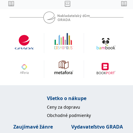
uid
.adform.net
2 měsíce
Tento soubor cookie
poskytuje jednoznačně
přiřazené strojově
generované ID uživatele
a shromažďuje údaje o
aktivitě na webu. Tato
data mohou být
odeslána k analýze a
hlášení třetí straně.
Všetko o nákupe
Ceny za dopravu
Obchodné podmienky
Zaujímavé žánre
Vydavateľstvo GRADA