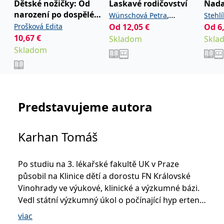
informace o tom, jak
Dětské nožičky: Od
Laskavé rodičovství
Nada
koncový uživatel používá
narození po dospělé
,
Wünschová Petra
Stehl
webové stránky a
jakoukoli reklamu,
kroky
Prošková Edita
Od
12,05
€
,
Od
6
Tetourová Tereza
kterou koncový uživatel
10,67
€
mohl vidět před
Skladom
Skla
Jakobsen Barbora
návštěvou uvedeného
Skladom
webu.
CLID
www.clarity.ms
1 rok
Tento soubor cookie je
obvykle nastaven
společností Dstillery, aby
umožnil sdílení
mediálního obsahu na
sociálních médiích. Může
Predstavujeme autora
také shromažďovat
informace o
návštěvnících webových
stránek, když používají
Karhan Tomáš
sociální média ke sdílení
obsahu webových
stránek z navštívené
stránky.
Po studiu na 3. lékařské fakultě UK v Praze
MR
7 dní
Toto je soubor cookie
Microsoft
působil na Klinice dětí a dorostu FN Královské
první strany společnosti
Corporation
Microsoft MSN, který
.c.bing.com
Vinohrady ve výukové, klinické a výzkumné bázi.
používáme k měření
Vedl státní výzkumný úkol o počínající hyp ertenzi
používání webu pro
interní analýzu.
u dospívajících.
viac
MUID
1 rok
Tento soubor cookie je v
Microsoft