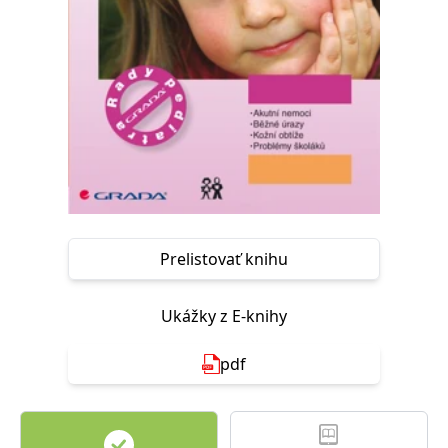
FUNKČNÉ
NEZARADENÉ SÚBORY
Potrebné
Analytické
Marketingové
Funkčné
Nezaradené súbory
Nevyhnutné súbory cookie umožňujú základné funkcie webovej stránky,
ako je prihlásenie používateľa a správa účtu. Bez nevyhnutných súborov
cookie nie je možné webové stránky správne používať.
Poskytovateľ /
Platnosť
Názov
Popis
Doména
končí
Prelistovať knihu
ASP.NET_SessionId
Zavřením
Tento soubor
Microsoft
prohlížeče
cookie
Corporation
zachovává stav
www.grada.sk
Ukážky z E-knihy
relace
návštěvníka
napříč
požadavky na
pdf
stránku.
__cf_bm
30 minut
Tento soubor
Cloudflare Inc.
cookie se
.heureka.cz
používá k
rozlišení mezi