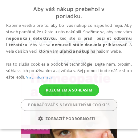
Aby váš nákup prebehol v
poriadku.
Robíme všetko pre to, aby bol váš nákup čo najpohodlnejší. Aby
si web pamätal, že už ste u nás nakúpili. Snažíme sa, aby sme vám
neponúkali detektívku
, keď ste si
prišli pozrieť odbornú
Všetky knihy
Rodičovstvo
Rady pre rodičov
literatúru
. Aby ste sa
nemuseli stále dookola prihlasovať
. A
Homeopatie a děti
veľa ďalších vecí, ktoré vám
uľahčia nákup
na našom webe.
Karhan Tomáš
Na to slúžia cookies a podobné technológie. Dajte nám, prosím,
súhlas s ich používaním a aj vďaka vašej pomoci bude náš e-shop
ešte lepší.
Viac informácií
ROZUMIEM A SÚHLASÍM
POKRAČOVAŤ S NEVYHNUTNÝMI COOKIES
ZOBRAZIŤ PODROBNOSTI
POTREBNÉ
ANALYTICKÉ
MARKETINGOVÉ