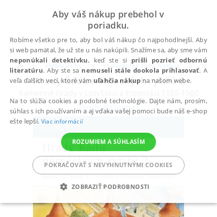
Aby váš nákup prebehol v
poriadku.
Robíme všetko pre to, aby bol váš nákup čo najpohodlnejší. Aby
si web pamätal, že už ste u nás nakúpili. Snažíme sa, aby sme vám
neponúkali detektívku
, keď ste si
prišli pozrieť odbornú
Všetky knihy
Spoločenské vedy, história
Histó
literatúru
. Aby ste sa
nemuseli stále dookola prihlasovať
. A
Hrady Řádu německých rytířů 2
veľa ďalších vecí, ktoré vám
uľahčia nákup
na našom webe.
Kamenné hrady v Lotyšsku a Estonsku 1185-1560
Na to slúžia cookies a podobné technológie. Dajte nám, prosím,
Turnbull Stephen
súhlas s ich používaním a aj vďaka vašej pomoci bude náš e-shop
ešte lepší.
Viac informácií
ROZUMIEM A SÚHLASÍM
POKRAČOVAŤ S NEVYHNUTNÝMI COOKIES
ZOBRAZIŤ PODROBNOSTI
POTREBNÉ
ANALYTICKÉ
MARKETINGOVÉ