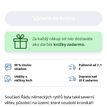
lidmi a roboty.
To je pro web
přínosné, aby
Google Privacy Policy
bylo možné
podávat platné
Vložiť do košíka
zprávy o
používání
jejich
webových
stránek.
Za každý nákup od nás dostaváte
PHPSESSID
Zavřením
Cookie
PHP.net
prohlížeče
generovaný
www.bambook.cz
ako darček
knižky zadarmo.
aplikacemi
založenými na
jazyce PHP.
Toto je
univerzální
identifikátor
99 % titulov
Poštovné od 2 ,1
používaný k
skladom
€
udržování
proměnných
relací uživatelů.
Ukážky u
Doprava nad
Obvykle se
väčšiny kníh
35 € zadarmo
jedná o
náhodně
vygenerované
číslo, jeho
použití může
Součástí Řádu německých rytířů byla také severní
být specifické
větev, působící na území, které soudobí kronikáři
pro daný web,
ale dobrým