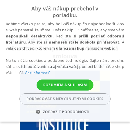
Aby váš nákup prebehol v
poriadku.
Robíme všetko pre to, aby bol váš nákup čo najpohodlnejší. Aby
si web pamätal, že už ste u nás nakúpili. Snažíme sa, aby sme vám
neponúkali detektívku
, keď ste si
prišli pozrieť odbornú
Všetky knihy
Spoločenské vedy, história
Polit
literatúru
. Aby ste sa
nemuseli stále dookola prihlasovať
. A
Instituce Evropské unie a Lisabonská
veľa ďalších vecí, ktoré vám
uľahčia nákup
na našom webe.
smlouva
Na to slúžia cookies a podobné technológie. Dajte nám, prosím,
Šlosarčík Ivo
,
Kasáková Zuzana
,
a kolektiv
súhlas s ich používaním a aj vďaka vašej pomoci bude náš e-shop
ešte lepší.
Viac informácií
ROZUMIEM A SÚHLASÍM
POKRAČOVAŤ S NEVYHNUTNÝMI COOKIES
ZOBRAZIŤ PODROBNOSTI
POTREBNÉ
ANALYTICKÉ
MARKETINGOVÉ