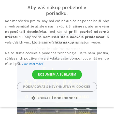
Aby váš nákup prebehol v
poriadku.
Robíme všetko pre to, aby bol váš nákup čo najpohodlnejší. Aby
si web pamätal, že už ste u nás nakúpili. Snažíme sa, aby sme vám
neponúkali detektívku
, keď ste si
prišli pozrieť odbornú
Všetky knihy
Osobný rozvoj a poznanie
Komun
literatúru
. Aby ste sa
nemuseli stále dookola prihlasovať
. A
Jak mít štěstí v lásce
veľa ďalších vecí, ktoré vám
uľahčia nákup
na našom webe.
a získat ideálního partnera
Na to slúžia cookies a podobné technológie. Dajte nám, prosím,
Dillardová Sherrie
súhlas s ich používaním a aj vďaka vašej pomoci bude náš e-shop
ešte lepší.
Viac informácií
ROZUMIEM A SÚHLASÍM
POKRAČOVAŤ S NEVYHNUTNÝMI COOKIES
ZOBRAZIŤ PODROBNOSTI
POTREBNÉ
ANALYTICKÉ
MARKETINGOVÉ