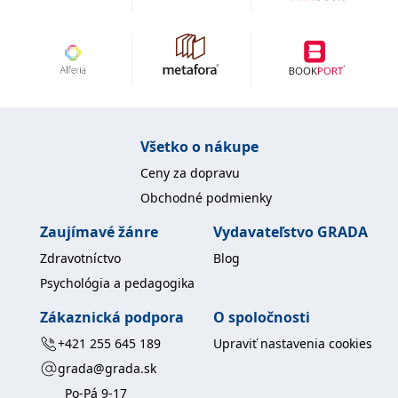
uid
.adform.net
2 měsíce
Tento soubor cookie
poskytuje jednoznačně
přiřazené strojově
generované ID uživatele
a shromažďuje údaje o
aktivitě na webu. Tato
data mohou být
odeslána k analýze a
hlášení třetí straně.
Všetko o nákupe
Ceny za dopravu
Obchodné podmienky
Zaujímavé žánre
Vydavateľstvo GRADA
Zdravotníctvo
Blog
Psychológia a pedagogika
Zákaznická podpora
O spoločnosti
+421 255 645 189
Upraviť nastavenia cookies
grada@grada.sk
Po-Pá 9-17