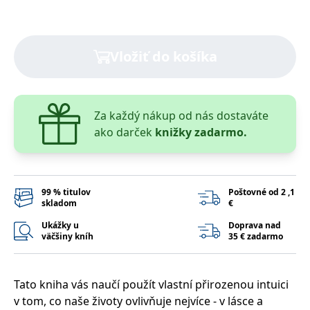
lidmi a roboty.
To je pro web
přínosné, aby
Google Privacy Policy
bylo možné
podávat platné
Vložiť do košíka
zprávy o
používání
jejich
webových
stránek.
PHPSESSID
Zavřením
Cookie
PHP.net
Za každý nákup od nás dostaváte
prohlížeče
generovaný
www.bambook.cz
ako darček
knižky zadarmo.
aplikacemi
založenými na
jazyce PHP.
Toto je
univerzální
identifikátor
používaný k
99 % titulov
Poštovné od 2 ,1
udržování
skladom
€
proměnných
relací uživatelů.
Ukážky u
Doprava nad
Obvykle se
väčšiny kníh
35 € zadarmo
jedná o
náhodně
vygenerované
číslo, jeho
použití může
Tato kniha vás naučí použít vlastní přirozenou intuici
být specifické
pro daný web,
v tom, co naše životy ovlivňuje nejvíce - v lásce a
ale dobrým