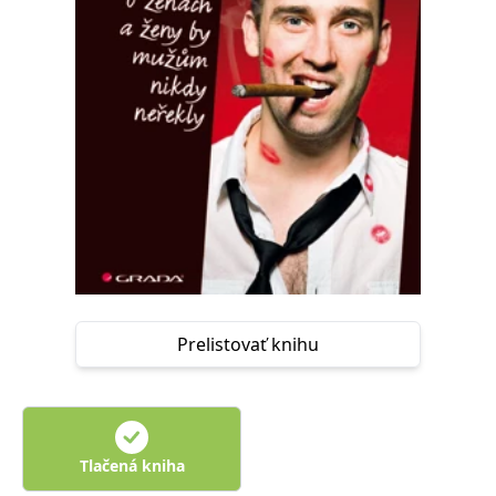
FUNKČNÉ
NEZARADENÉ SÚBORY
Potrebné
Analytické
Marketingové
Funkčné
Nezaradené súbory
Nevyhnutné súbory cookie umožňujú základné funkcie webovej stránky,
ako je prihlásenie používateľa a správa účtu. Bez nevyhnutných súborov
cookie nie je možné webové stránky správne používať.
Poskytovateľ /
Platnosť
Názov
Popis
Doména
končí
ASP.NET_SessionId
Zavřením
Tento soubor
Microsoft
prohlížeče
cookie
Corporation
zachovává stav
www.grada.sk
Prelistovať knihu
relace
návštěvníka
napříč
požadavky na
stránku.
__cf_bm
30 minut
Tento soubor
Cloudflare Inc.
cookie se
.heureka.cz
Tlačená kniha
používá k
rozlišení mezi