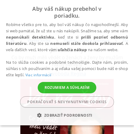
Aby váš nákup prebehol v
poriadku.
Robíme všetko pre to, aby bol váš nákup čo najpohodlnejší. Aby
si web pamätal, že už ste u nás nakúpili. Snažíme sa, aby sme vám
neponúkali detektívku
, keď ste si
prišli pozrieť odbornú
Všetky knihy
Osobný rozvoj a poznanie
Šťastn
literatúru
. Aby ste sa
nemuseli stále dookola prihlasovať
. A
Jak na ženy
veľa ďalších vecí, ktoré vám
uľahčia nákup
na našom webe.
Co by muži měli vědět o ženách a ženy by mužům
Na to slúžia cookies a podobné technológie. Dajte nám, prosím,
nikdy neřekly
súhlas s ich používaním a aj vďaka vašej pomoci bude náš e-shop
Swoboda Regina
ešte lepší.
Viac informácií
ROZUMIEM A SÚHLASÍM
POKRAČOVAŤ S NEVYHNUTNÝMI COOKIES
ZOBRAZIŤ PODROBNOSTI
POTREBNÉ
ANALYTICKÉ
MARKETINGOVÉ