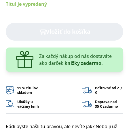
lidmi a roboty.
Titul je vypredaný
To je pro web
přínosné, aby
Google Privacy Policy
bylo možné
podávat platné
zprávy o
používání
Vložiť do košíka
jejich
webových
stránek.
PHPSESSID
Zavřením
Cookie
PHP.net
prohlížeče
generovaný
www.bambook.cz
aplikacemi
Za každý nákup od nás dostaváte
založenými na
ako darček
knižky zadarmo.
jazyce PHP.
Toto je
univerzální
identifikátor
používaný k
udržování
proměnných
99 % titulov
Poštovné od 2 ,1
relací uživatelů.
skladom
€
Obvykle se
jedná o
Ukážky u
Doprava nad
náhodně
väčšiny kníh
35 € zadarmo
vygenerované
číslo, jeho
použití může
být specifické
pro daný web,
Rádi byste našli tu pravou, ale nevíte jak? Nebo ji už
ale dobrým