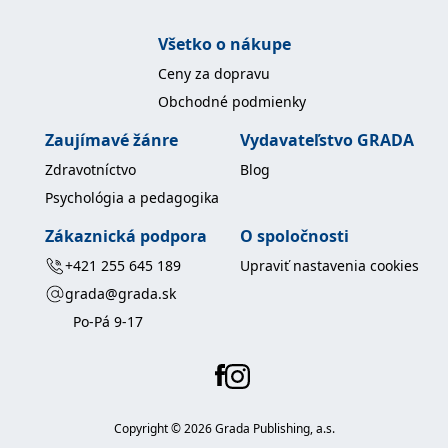
uid
.adform.net
2 měsíce
Tento soubor cookie
poskytuje jednoznačně
Všetko o nákupe
přiřazené strojově
generované ID uživatele
a shromažďuje údaje o
Ceny za dopravu
aktivitě na webu. Tato
data mohou být
Obchodné podmienky
odeslána k analýze a
hlášení třetí straně.
Zaujímavé žánre
Vydavateľstvo GRADA
Zdravotníctvo
Blog
Psychológia a pedagogika
Zákaznická podpora
O spoločnosti
+421 255 645 189
Upraviť nastavenia cookies
grada@grada.sk
Po-Pá 9-17
Copyright ©
2026
Grada Publishing, a.s.