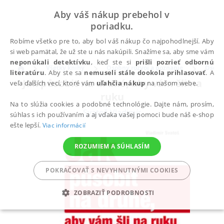
Aby váš nákup prebehol v
poriadku.
Robíme všetko pre to, aby bol váš nákup čo najpohodlnejší. Aby
si web pamätal, že už ste u nás nakúpili. Snažíme sa, aby sme vám
neponúkali detektívku
, keď ste si
prišli pozrieť odbornú
Všetky knihy
Osobný rozvoj a poznanie
Osobní
literatúru
. Aby ste sa
nemuseli stále dookola prihlasovať
. A
Jak působit na druhé, aby vám šli na
veľa ďalších vecí, ktoré vám
uľahčia nákup
na našom webe.
ruku
Na to slúžia cookies a podobné technológie. Dajte nám, prosím,
Svatoš Vladimír
súhlas s ich používaním a aj vďaka vašej pomoci bude náš e-shop
ešte lepší.
Viac informácií
ROZUMIEM A SÚHLASÍM
POKRAČOVAŤ S NEVYHNUTNÝMI COOKIES
ZOBRAZIŤ PODROBNOSTI
POTREBNÉ
ANALYTICKÉ
MARKETINGOVÉ