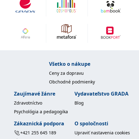
uid
.adform.net
2 měsíce
Tento soubor cookie
poskytuje jednoznačně
přiřazené strojově
generované ID uživatele
a shromažďuje údaje o
aktivitě na webu. Tato
data mohou být
odeslána k analýze a
hlášení třetí straně.
Všetko o nákupe
Ceny za dopravu
Obchodné podmienky
Zaujímavé žánre
Vydavateľstvo GRADA
Zdravotníctvo
Blog
Psychológia a pedagogika
Zákaznická podpora
O spoločnosti
+421 255 645 189
Upraviť nastavenia cookies