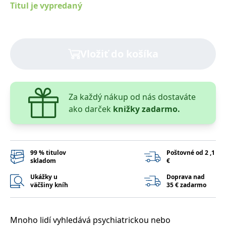
Titul je vypredaný
lidmi a roboty.
To je pro web
přínosné, aby
Google Privacy Policy
bylo možné
podávat platné
zprávy o
používání
Vložiť do košíka
jejich
webových
stránek.
PHPSESSID
Zavřením
Cookie
PHP.net
prohlížeče
generovaný
www.bambook.cz
Za každý nákup od nás dostaváte
aplikacemi
založenými na
ako darček
knižky zadarmo.
jazyce PHP.
Toto je
univerzální
identifikátor
používaný k
udržování
99 % titulov
Poštovné od 2 ,1
proměnných
relací uživatelů.
skladom
€
Obvykle se
jedná o
Ukážky u
Doprava nad
náhodně
väčšiny kníh
35 € zadarmo
vygenerované
číslo, jeho
použití může
být specifické
pro daný web,
Mnoho lidí vyhledává psychiatrickou nebo
ale dobrým