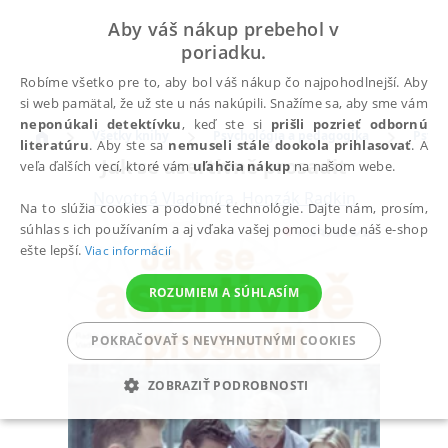
Aby váš nákup prebehol v
poriadku.
Robíme všetko pre to, aby bol váš nákup čo najpohodlnejší. Aby
si web pamätal, že už ste u nás nakúpili. Snažíme sa, aby sme vám
neponúkali detektívku
, keď ste si
prišli pozrieť odbornú
Všetky knihy
Psychológia a pedagogika
Psych
literatúru
. Aby ste sa
nemuseli stále dookola prihlasovať
. A
Jak se asertivně prosadit
veľa ďalších vecí, ktoré vám
uľahčia nákup
na našom webe.
Novotná Vladimíra
,
Honzák Radkin
Na to slúžia cookies a podobné technológie. Dajte nám, prosím,
súhlas s ich používaním a aj vďaka vašej pomoci bude náš e-shop
ešte lepší.
Viac informácií
ROZUMIEM A SÚHLASÍM
POKRAČOVAŤ S NEVYHNUTNÝMI COOKIES
ZOBRAZIŤ PODROBNOSTI
POTREBNÉ
ANALYTICKÉ
MARKETINGOVÉ