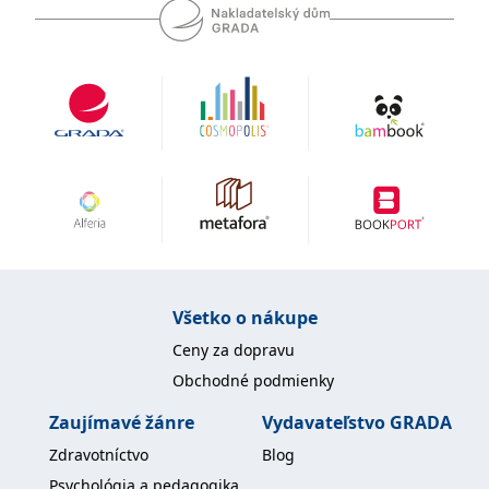
Microsoftu široce
Corporation
používán jako jedinečný
.bing.com
identifikátor uživatele.
Lze jej nastavit pomocí
vložených skriptů
Microsoft. Široce se věří,
že se synchronizuje s
mnoha různými
doménami společnosti
Microsoft, což umožňuje
sledování uživatelů.
_fbp
3 měsíce
Používá Facebook k
Meta Platform
poskytování řady
Inc.
reklamních produktů,
.grada.sk
jako je nabízení cen v
reálném čase od
inzerentů třetích stran
_uetsid
1 den
Tento soubor cookie
Microsoft
Všetko o nákupe
používá společnost Bing
Corporation
k určení, jaké reklamy by
.grada.sk
se měly zobrazovat a
Ceny za dopravu
které by mohly být
relevantní pro
Obchodné podmienky
koncového uživatele,
který si prohlíží web.
Zaujímavé žánre
Vydavateľstvo GRADA
SRM_B
1 rok
Toto je cookie první
Microsoft
Zdravotníctvo
Blog
strany společnosti
Corporation
Microsoft MSN, které
.c.bing.com
Psychológia a pedagogika
zajišťuje správné