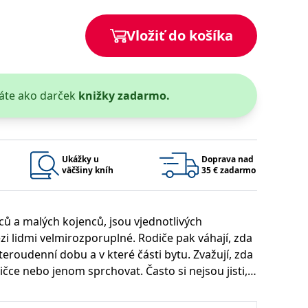
Vložiť do košíka
 bylo možné podávat platné zprávy o používání jejich webových
áte ako darček
knižky zadarmo.
užívaný k udržování proměnných relací uživatelů. Obvykle se
rým příkladem je udržování přihlášeného stavu uživatele mezi
Google Privacy Policy
Ukážky u
Doprava nad
väčšiny kníh
35 € zadarmo
ie, které systém přijímá, a zajištění souladu a přizpůsobivosti
ců a malých kojenců, jsou vjednotlivých
zi lidmi velmirozporuplné. Rodiče pak váhají, zda
teroudenní dobu a v které části bytu. Zvažují, zda
Platnosť končí
Popis
ičce nebo jenom sprchovat. Často si nejsou jisti,
1 rok 1 měsíc
a ke koupání a jak dlouho může býtdítě ve vodě.
t, v jaké polozea jakým způsobem by měli dítě
1 rok 1 měsíc
u pro interní analýzu.
í aktivit na webu.