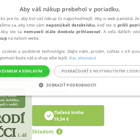
Aby váš nákup prebehol v poriadku.
ko pre to, aby bol váš nákup čo najpohodlnejší. Aby si web pamätal, že 
nažíme sa, aby sme vám
neponúkali detektívku
, keď ste si
prišli poz
 Aby ste sa
nemuseli stále dookola prihlasovať
. A veľa ďalších ve
kup
na našom webe.
a cookies a podobné technológie. Dajte nám, prosím, súhlas s ich pou
e rodičov
 pomoci bude náš e-shop ešte lepší.
Viac informácií
Jak se rodí vodníčci
OZUMIEM A SÚHLASÍM
POKRAČOVAŤ S NEVYHNUTNÝMI COOKI
1. díl
ZOBRAZIŤ PODROBNOSTI
Kiedroňová Eva
ANALYTICKÉ
MARKETINGOVÉ
FUNKČNÉ
NEZ
Tlačená kniha
19,54
€
Potrebné
Analytické
Marketingové
Funkčné
Nezaradené súbory
Skladom
i
ránky, ako je prihlásenie používateľa a správa účtu. Bez nevyhnutných súborov cook