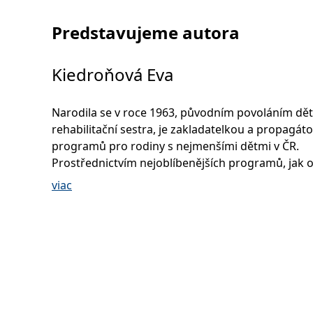
Predstavujeme autora
Kiedroňová Eva
Narodila se v roce 1963, původním povoláním dětská
rehabilitační sestra, je zakladatelkou a propagát
programů pro rodiny s nejmenšími dětmi v ČR.
Prostřednictvím nejoblíbenějších programů, jak o
příprava na péči o dítě, poradna o psychomotor
viac
vývoji dítěte, „plavání“ s novorozenci a kojenci, cv
rodičů s nejmenšími dětmi, masáže kojenců a ot
dětí od narození, předává ji ž 20 let zkušenosti ne
rodičům nejmenších dětí, ale také instruktorům 
klubů doma i v zahraničí. Po celou dobu usiluje o
vzdělávání rodičů v oblasti vývoje dítěte a péče o 
souladu s jeho psychomotorickou vyspělostí i náladou.