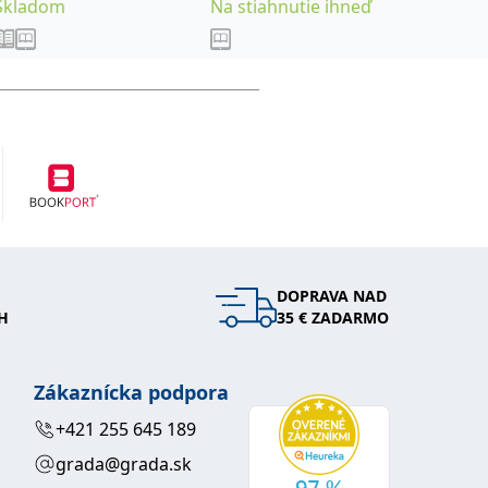
Skladom
Na stiahnutie ihneď
Na stia
DOPRAVA NAD
H
35 € ZADARMO
Zákaznícka podpora
+421 255 645 189
grada@grada.sk