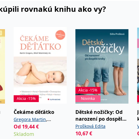
dítěte a
i kúpili rovnakú knihu ako vy?
tech
elkové
 mohou
ost být se
orově je
 vývoji
Akcia -15%
Akcia -15%
Novinka
ů
Čekáme děťátko
Dětské nožičky: Od
narození po dospělé
,
Gregora Martin
kroky
Od
19,44
€
Prošková Edita
Velemínský ml. Miloš
10,67
€
Skladom