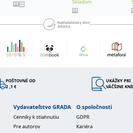
Skladom
POŠTOVNÉ OD
UKÁŽKY PRI
2 ,1 €
VÄČŠINE KNÍ
Vydavateľstvo GRADA
O spoločnosti
Cenníky k stiahnutiu
GDPR
Pre autorov
Kariéra