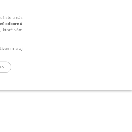
už ste u nás
rieť odbornú
cí, ktoré vám
žívaním a aj
ES
ARADENÉ SÚBORY
ie nie je možné webové stránky správne používať.