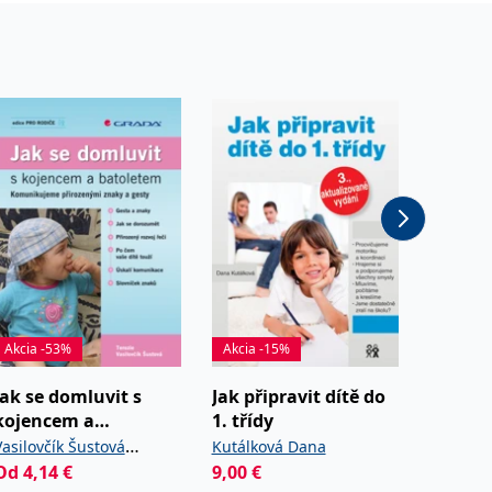
Akcia -53%
Akcia -15%
Akcia -
Jak se domluvit s
Jak připravit dítě do
Pláno
kojencem a
1. třídy
rodičov
batoletem
Vasilovčík Šustová
Kutálková Dana
Trča Sta
Od
4,14
€
9,00
€
5,99
€
Terezie