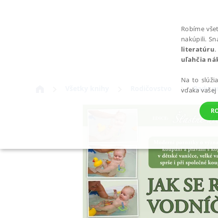
Robíme všet
nakúpili. S
literatúru
.
uľahčia ná
Na to slúži
Všetky knihy
Rodičovstvo
Rady pr
vďaka vašej
R
POTREBNÉ
Nevyhnutné súbory cookie umožňujú základné funkcie webovej st