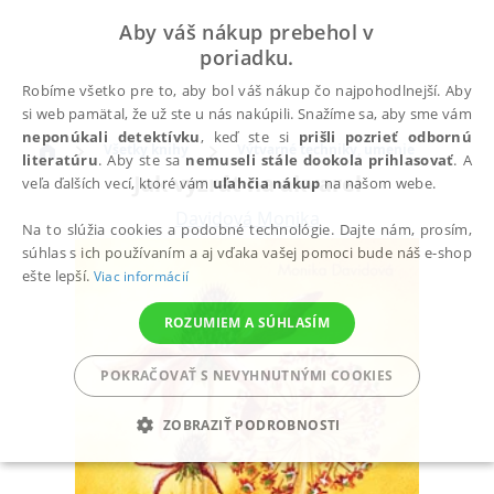
Aby váš nákup prebehol v
poriadku.
Robíme všetko pre to, aby bol váš nákup čo najpohodlnejší. Aby
si web pamätal, že už ste u nás nakúpili. Snažíme sa, aby sme vám
neponúkali detektívku
, keď ste si
prišli pozrieť odbornú
Všetky knihy
Výtvarné techniky, umenie
literatúru
. Aby ste sa
nemuseli stále dookola prihlasovať
. A
Jak vyzrát na akvarel
veľa ďalších vecí, ktoré vám
uľahčia nákup
na našom webe.
Davidová Monika
Na to slúžia cookies a podobné technológie. Dajte nám, prosím,
súhlas s ich používaním a aj vďaka vašej pomoci bude náš e-shop
ešte lepší.
Viac informácií
ROZUMIEM A SÚHLASÍM
POKRAČOVAŤ S NEVYHNUTNÝMI COOKIES
ZOBRAZIŤ PODROBNOSTI
POTREBNÉ
ANALYTICKÉ
MARKETINGOVÉ