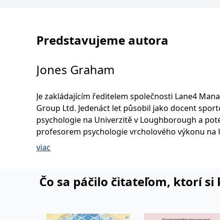
Predstavujeme autora
Jones Graham
Je zakládajícím ředitelem společnosti Lane4 Ma
Group Ltd. Jedenáct let působil jako docent sport
psychologie na Univerzitě v Loughborough a poté
profesorem psychologie vrcholového výkonu na Univerzitě
ve Walesu v Bangoru. Vydal více než stovku publi
viac
věnovaných vysoké výkonnosti, včetně knih o stre
vlivu na výkon, a o psychologii vrcholového výkon
jako šéf redaktor mezinárodního časopisu The S
Čo sa páčilo čitateľom, ktorí s
Psychologist. Graham Jones je akreditovaným
psychologem u Britské psychologické společnosti
registrovaným sportovním psychologem u Britsk