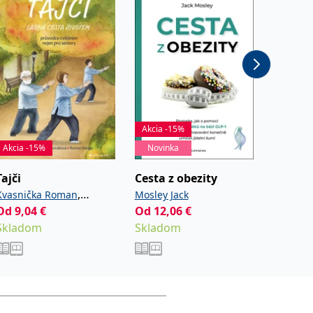
Akcia -15%
Akcia -15%
Novinka
Akcia -
Tajči
Cesta z obezity
Háčkov
,
Kvasnička Roman
Mosley Jack
Eatonov
Od
9,04
€
,
Od
12,06
€
13,42
€
Nováková Radka
Steiger
Skladom
Skladom
Sklad
Roman