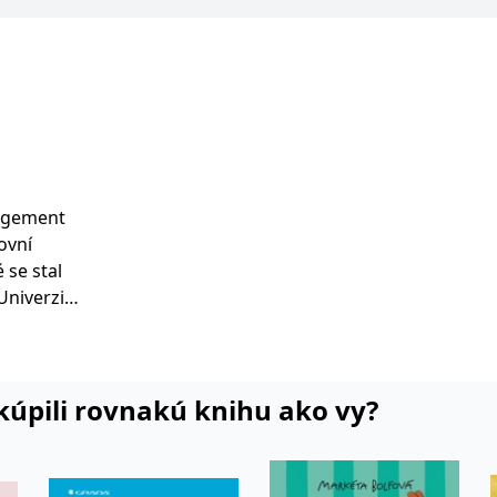
nagement
ovní
 se stal
kací
su a jeho
u. Působil
port
i kúpili rovnakú knihu ako vy?
 a
é