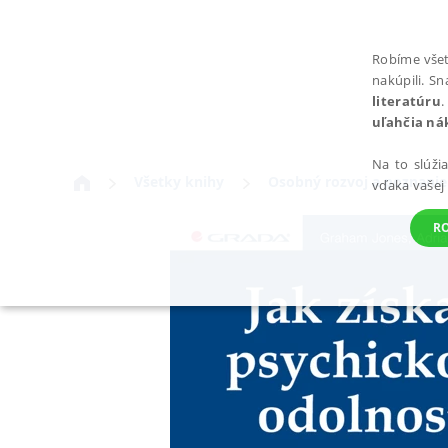
Robíme všet
nakúpili. S
literatúru
.
uľahčia ná
Na to slúži
Všetky knihy
Osobný rozvoj a poznanie
vďaka vašej
R
POTREBNÉ
Nevyhnutné súbory cookie umožňujú základné funkcie webovej st