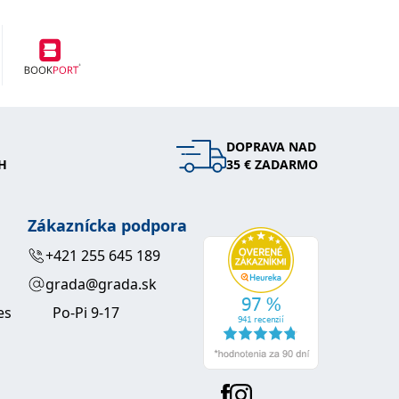
DOPRAVA NAD
H
35 € ZADARMO
Zákaznícka podpora
+421 255 645 189
grada@grada.sk
es
Po-Pi 9-17