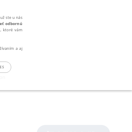
už ste u nás
rieť odbornú
cí, ktoré vám
žívaním a aj
ES
kon
ARADENÉ SÚBORY
ie nie je možné webové stránky správne používať.