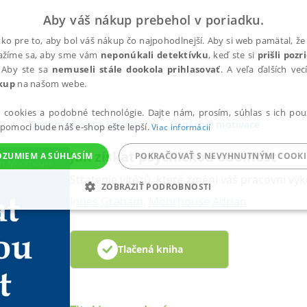
Aby váš nákup prebehol v poriadku.
ko pre to, aby bol váš nákup čo najpohodlnejší. Aby si web pamätal, že 
nažíme sa, aby sme vám
neponúkali detektívku
, keď ste si
prišli poz
 Aby ste sa
nemuseli stále dookola prihlasovať
. A veľa ďalších ve
kup
na našom webe.
a cookies a podobné technológie. Dajte nám, prosím, súhlas s ich pou
Osobní rozvoj a kariéra
Úspěch a motivace
 pomoci bude náš e-shop ešte lepší.
Viac informácií
Jak získat psychickou odolnost
OZUMIEM A SÚHLASÍM
POKRAČOVAŤ S NEVYHNUTNÝMI COOKI
Strategie vítězů, které změní váš pracovní vý
ZOBRAZIŤ PODROBNOSTI
Jones Graham
,
Moorhouse Adrian
ANALYTICKÉ
MARKETINGOVÉ
FUNKČNÉ
NEZ
Tlačená kniha
Potrebné
Analytické
Marketingové
Funkčné
Nezaradené súbory
ránky, ako je prihlásenie používateľa a správa účtu. Bez nevyhnutných súborov cook