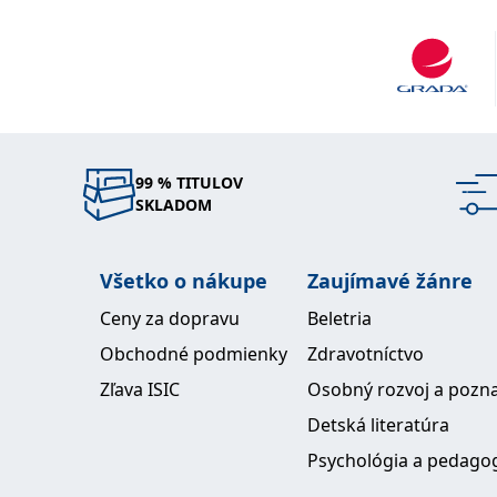
Bank, Roche Pharmaceuticals, Daimler Chrysler, 
Woolworths, Capita Symonds, 3M, Úřad pro ato
energii Velké Británie, Sainsburyy's, easyJet, Acce
esco, Dyson, Nemocnice svaté Marie, Paddington,
Lynch, UBS, National Grid, Honda, Linklaters a G
Sachs.
99 % TITULOV
SKLADOM
Všetko o nákupe
Zaujímavé žánre
Ceny za dopravu
Beletria
Obchodné podmienky
Zdravotníctvo
Zľava ISIC
Osobný rozvoj a pozn
Detská literatúra
Psychológia a pedago