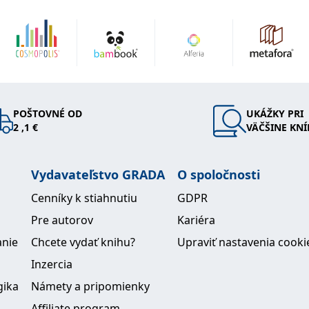
CRH,
movou
nture, Inv
 Merrill
oldman
POŠTOVNÉ OD
UKÁŽKY PRI
2 ,1 €
VÄČŠINE KNÍ
Vydavateľstvo GRADA
O spoločnosti
Cenníky k stiahnutiu
GDPR
Pre autorov
Kariéra
anie
Chcete vydať knihu?
Upraviť nastavenia cooki
Inzercia
gika
Námety a pripomienky
Affiliate program