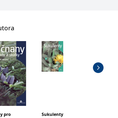
utora
y pro
Sukulenty
Zahrad