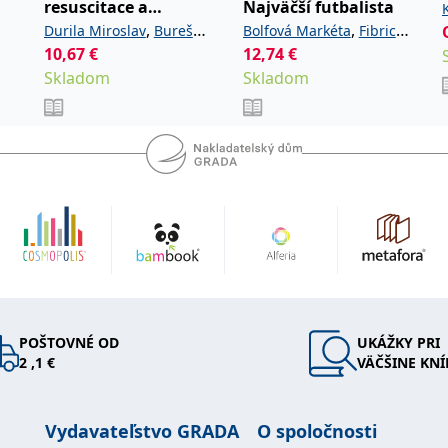
resuscitace a
Najväčší futbalista
intenzivní medicína
,
,
Durila Miroslav
Bureš
Bolfová Markéta
Fibrich
pro studenty a
10,67
,
€
,
12,74
€
Jan
Garaj Michal
Lukáš
absolventy
Skladom
,
Skladom
Hubálek Ondřej
Hylmar
lékařských fakult.
,
,
Jaroslav
Jonáš Jakub
Anest
,
Novotný Stanislav
,
Šimeček Vojtěch
Šípek
,
a kolektiv
Jan
POŠTOVNÉ OD
UKÁŽKY PRI
2 ,1 €
VÄČŠINE KNÍ
Vydavateľstvo GRADA
O spoločnosti