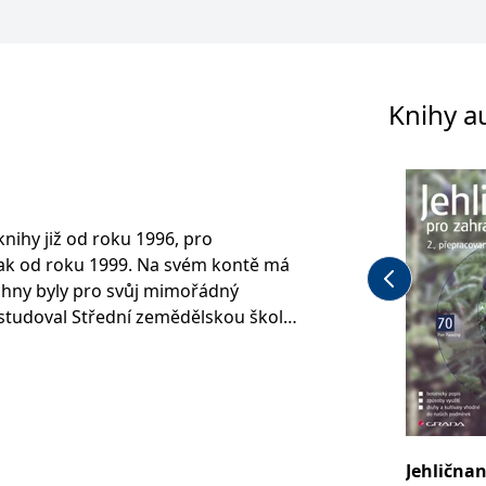
Knihy a
knihy již od roku 1996, pro
pak od roku 1999. Na svém kontě má
echny byly pro svůj mimořádný
studoval Střední zemědělskou školu
specializace zahradní architektura,
tví v Lednici na Moravě. Od roku
 v oboru sadovnické tvorby. Napsal
 i slovenské časopisy (Zahrádkář,
lení na víkend, Kaktusy, Cactaceae
Jehličnan