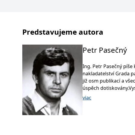
Predstavujeme autora
Petr Pasečný
Ing. Petr Pasečný píše 
nakladatelství Grada 
již osm publikací a vš
úspěch dotiskovány.Vy
v Mělníku a VŠZ Brno - 
viac
sadovnictví a krajinářs
1990 soukromě podniká
mnoho článků pro české
Chatař a chalupář, Byd
etc.).