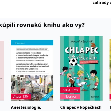
zahrady 
i kúpili rovnakú knihu ako vy?
Akcia -15%
Akcia -15%
Novinka
Anesteziologie,
Chlapec v kopačkách