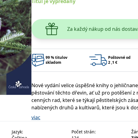
Titul je vypredaný
Za každý nákup od nás dostav
99 % titulov
Poštovné od
skladom
2 ,1 €
Nové vydání velice úspěšné knihy o jehličnan
pěstování těchto dřevin, ať už pro potěšení z
cenných rad, které se týkají pěstitelských zá
nabízených druhů a kultivarů, které jsou k d
klimatických a půdních podmínek. K atraktivno
viac
Jazyk
:
Počet strán
:
Žá
Čeština
124
Záh