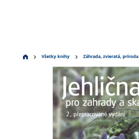
Všetky knihy
Záhrada, zvieratá, príroda