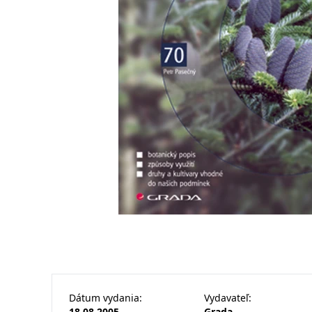
Dátum vydania
:
Vydavateľ
:
18.08.2005
Grada