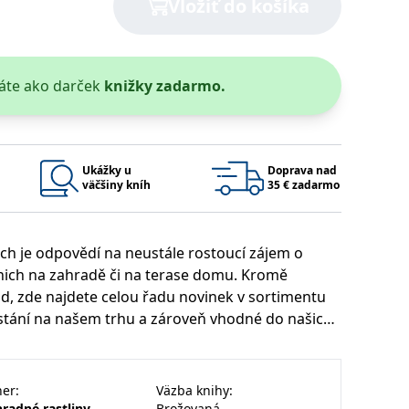
Vložiť do košíka
áte ako darček
knižky zadarmo.
Ukážky u
Doprava nad
väčšiny kníh
35 € zadarmo
ech je odpovědí na neustále rostoucí zájem o
 nich na zahradě či na terase domu. Kromě
sad, zde najdete celou řadu novinek v sortimentu
ostání na našem trhu a zároveň vhodné do našich
sti publikace přispívá i zbrusu nová příloha.
ner
:
Väzba knihy
:
radné rastliny
Brožovaná