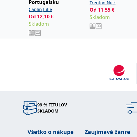
Portugalsku
Trenton Nick
Caplin Julie
Od
11,55
€
Od
12,10
€
Skladom
Skladom
99 % TITULOV
SKLADOM
Všetko o nákupe
Zaujímavé žánre