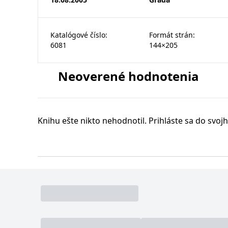
Katalógové číslo
:
Formát strán
:
6081
144×205
Neoverené hodnotenia
Knihu ešte nikto nehodnotil. Prihláste sa do svojh