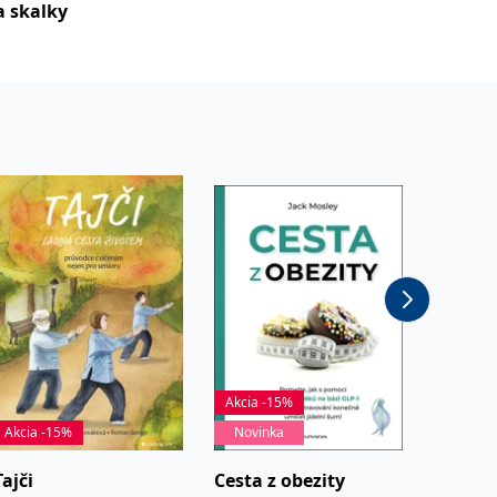
a skalky
Akcia -15%
Akcia -15%
Novinka
Akcia -
Tajči
Cesta z obezity
Háčkov