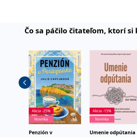
Čo sa páčilo čitateľom, ktorí s
Akcia -25%
Akcia -15%
Novinka
Novinka
Penzión v
Umenie odpútania