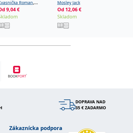
,
Kvasnička Roman
Mosley Jack
Eatonov
Od
9,04
€
,
Od
12,06
€
13,42
€
Nováková Radka
Steiger
Skladom
Skladom
Sklad
Roman
DOPRAVA NAD
H
35 € ZADARMO
Zákaznícka podpora