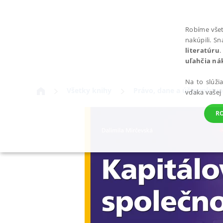
Robíme všet
nakúpili. S
literatúru
.
uľahčia ná
Na to slúži
Všetky knihy
Právo, dane a účtovníctvo
vďaka vašej
R
POTREBNÉ
Nevyhnutné súbory cookie umožňujú základné funkcie webovej st