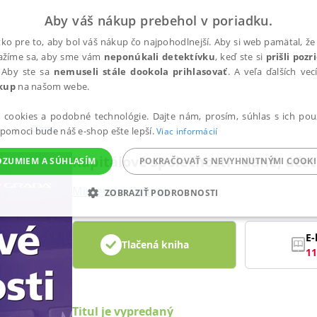
Aby váš nákup prebehol v poriadku.
ko pre to, aby bol váš nákup čo najpohodlnejší. Aby si web pamätal, že 
nažíme sa, aby sme vám
neponúkali detektívku
, keď ste si
prišli poz
 Aby ste sa
nemuseli stále dookola prihlasovať
. A veľa ďalších ve
kup
na našom webe.
a cookies a podobné technológie. Dajte nám, prosím, súhlas s ich pou
Dane
 pomoci bude náš e-shop ešte lepší.
Viac informácií
Kapitálové společnosti - daně, účet
OZUMIEM A SÚHLASÍM
POKRAČOVAŤ S NEVYHNUTNÝMI COOKI
Mirčevská Dalimila
ZOBRAZIŤ PODROBNOSTI
ANALYTICKÉ
MARKETINGOVÉ
FUNKČNÉ
NEZ
E-
Tlačená kniha
11
Potrebné
Analytické
Marketingové
Funkčné
Nezaradené súbory
ránky, ako je prihlásenie používateľa a správa účtu. Bez nevyhnutných súborov cook
Titul je vypredaný