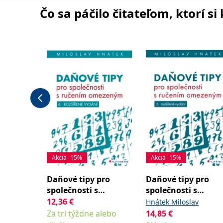
Čo sa páčilo čitateľom, ktorí s
Akcia -15%
Akcia -15%
Daňové tipy pro
Daňové tipy pro
společnosti s
společnosti s
ručením omezeným
ručením omezený
12,36
€
Hnátek Miloslav
Hnátek Miloslav
Za tri týždne alebo
14,85
€