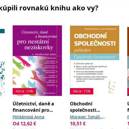
i kúpili rovnakú knihu ako vy?
Akcia -15%
Akcia -15%
Účetnictví, daně a
Obchodní
financování pro
společnosti
m
nestátní neziskovky
pohledem Corporate
,
Pelikánová Anna
Moravec Tomáš
Governance
Od
12,62
€
10,51
€
Andreisová Lucie