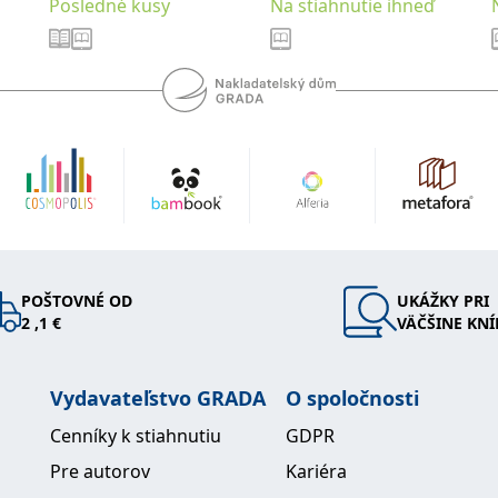
Posledné kusy
Na stiahnutie ihneď
POŠTOVNÉ OD
UKÁŽKY PRI
2 ,1 €
VÄČŠINE KNÍ
Vydavateľstvo GRADA
O spoločnosti
Cenníky k stiahnutiu
GDPR
Pre autorov
Kariéra