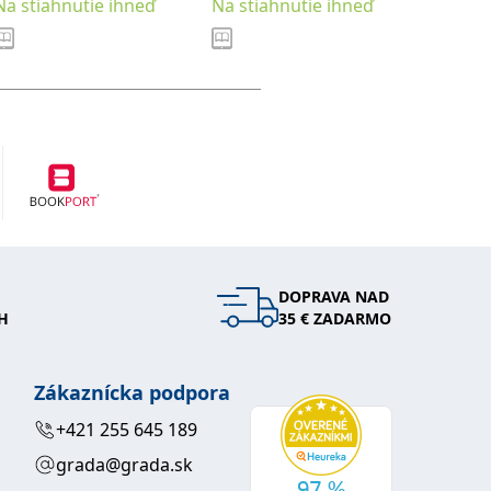
Na stiahnutie ihneď
Na stiahnutie ihneď
Na stia
DOPRAVA NAD
H
35 € ZADARMO
Zákaznícka podpora
+421 255 645 189
grada@grada.sk