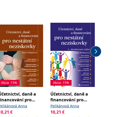
Akcia -15%
Akcia -15%
Akcia -
Účetnictví, daně a
Účetnictví, daně a
Manaž
financování pro
financování pro
účetnic
nestátní neziskovky
nestátní neziskovky
Pelikánová Anna
Pelikánová Anna
Hradeck
10,21
€
10,21
€
10,51
,
€
Jiří
Šišk