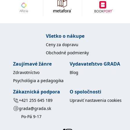
uid
.adform.net
2 měsíce
Tento soubor cookie
poskytuje jednoznačně
přiřazené strojově
generované ID uživatele
a shromažďuje údaje o
aktivitě na webu. Tato
data mohou být
odeslána k analýze a
Všetko o nákupe
hlášení třetí straně.
Ceny za dopravu
Obchodné podmienky
Zaujímavé žánre
Vydavateľstvo GRADA
Zdravotníctvo
Blog
Psychológia a pedagogika
Zákaznická podpora
O spoločnosti
+421 255 645 189
Upraviť nastavenia cookies
grada@grada.sk
Po-Pá 9-17