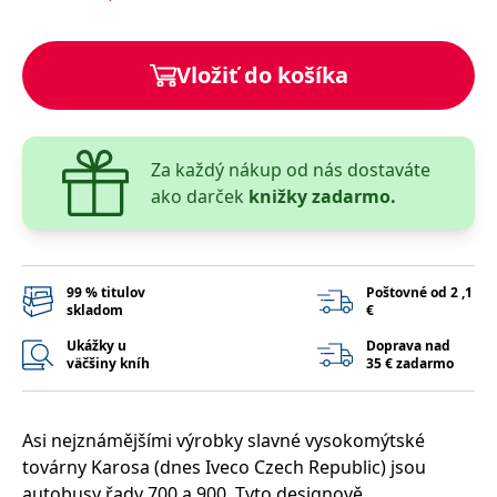
lidmi a roboty.
To je pro web
přínosné, aby
Google Privacy Policy
bylo možné
Vložiť do košíka
podávat platné
zprávy o
používání
jejich
webových
stránek.
Za každý nákup od nás dostaváte
PHPSESSID
Zavřením
Cookie
PHP.net
ako darček
knižky zadarmo.
prohlížeče
generovaný
www.bambook.cz
aplikacemi
založenými na
jazyce PHP.
Toto je
univerzální
identifikátor
99 % titulov
Poštovné od 2 ,1
používaný k
skladom
€
udržování
proměnných
Ukážky u
Doprava nad
relací uživatelů.
väčšiny kníh
35 € zadarmo
Obvykle se
jedná o
náhodně
vygenerované
číslo, jeho
Asi nejznámějšími výrobky slavné vysokomýtské
použití může
být specifické
továrny Karosa (dnes Iveco Czech Republic) jsou
pro daný web,
autobusy řady 700 a 900. Tyto designově
ale dobrým