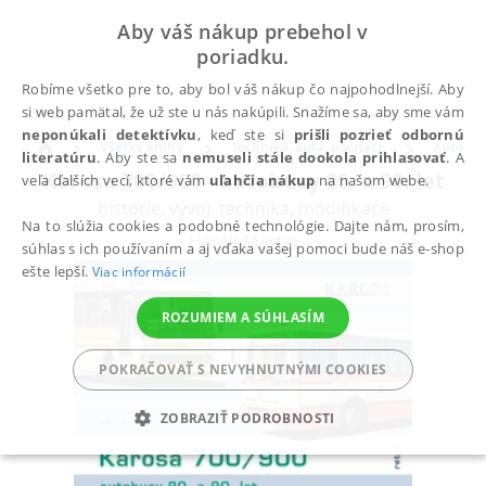
Aby váš nákup prebehol v
poriadku.
Robíme všetko pre to, aby bol váš nákup čo najpohodlnejší. Aby
si web pamätal, že už ste u nás nakúpili. Snažíme sa, aby sme vám
neponúkali detektívku
, keď ste si
prišli pozrieť odbornú
Všetky knihy
Technika, autá, počítače
Auto & 
literatúru
. Aby ste sa
nemuseli stále dookola prihlasovať
. A
Karosa 700/900 - autobusy 80. a 90. let
veľa ďalších vecí, ktoré vám
uľahčia nákup
na našom webe.
historie, vývoj, technika, modifikace
Na to slúžia cookies a podobné technológie. Dajte nám, prosím,
Harák Martin
súhlas s ich používaním a aj vďaka vašej pomoci bude náš e-shop
ešte lepší.
Viac informácií
ROZUMIEM A SÚHLASÍM
POKRAČOVAŤ S NEVYHNUTNÝMI COOKIES
ZOBRAZIŤ PODROBNOSTI
POTREBNÉ
ANALYTICKÉ
MARKETINGOVÉ