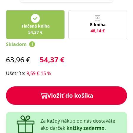
lidmi a roboty.
To je pro web
přínosné, aby
Google Privacy Policy
bylo možné
podávat platné
zprávy o
E-kniha
Tlačená kniha
používání
48,14
€
jejich
54,37
€
webových
stránek.
Skladom
i
PHPSESSID
Zavřením
Cookie
PHP.net
prohlížeče
generovaný
www.bambook.cz
aplikacemi
63,96
€
54,37
€
založenými na
jazyce PHP.
Toto je
Ušetríte
:
9,59
€
15
%
univerzální
identifikátor
používaný k
udržování
proměnných
Vložiť do košíka
relací uživatelů.
Obvykle se
jedná o
náhodně
vygenerované
číslo, jeho
použití může
Za každý nákup od nás dostaváte
být specifické
ako darček
knižky zadarmo.
pro daný web,
ale dobrým