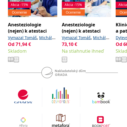
Microsoftu široce
Corporation
Akcia -15%
Akcia -15%
Akci
používán jako jedinečný
.bing.com
identifikátor uživatele.
Ocenenie
Ocenenie
Oce
Lze jej nastavit pomocí
vložených skriptů
Microsoft. Široce se věří,
Anesteziologie
Anesteziologie
Klini
že se synchronizuje s
mnoha různými
(nejen) k atestaci
(nejen) k atestaci
a pa
doménami společnosti
,
,
Vymazal Tomáš
Michálek
Vymazal Tomáš
Michálek
Dylev
Microsoft, což umožňuje
sledování uživatelů.
Od
71,94
,
€
,
73,10
,
€
,
Od
6
Pavel
Klementová Olga
Pavel
Klementová Olga
_fbp
3 měsíce
Používá Facebook k
Meta Platform
a kolektiv
Skladom
a kolektiv
Na stiahnutie ihneď
Skla
poskytování řady
Inc.
reklamních produktů,
.grada.sk
jako je nabízení cen v
reálném čase od
inzerentů třetích stran
_uetsid
1 den
Tento soubor cookie
Microsoft
používá společnost Bing
Corporation
k určení, jaké reklamy by
.grada.sk
se měly zobrazovat a
které by mohly být
relevantní pro
koncového uživatele,
který si prohlíží web.
SRM_B
1 rok
Toto je cookie první
Microsoft
strany společnosti
Corporation
Microsoft MSN, které
.c.bing.com
zajišťuje správné