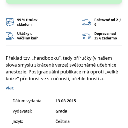
příkladem je
udržování
přihlášeného
stavu uživatele
mezi
99 % titulov
Poštovné od 2 ,1
stránkami.
skladom
€
CookieConsent
1 rok
Tento soubor
Cybot A/S
Ukážky u
Doprava nad
cookie ukládá
www.bambook.cz
väčšiny kníh
35 € zadarmo
stav souhlasu
uživatele se
soubory cookie
pro aktuální
doménu.
Překlad tzv. „handbooku“, tedy příručky (v našem
G_ENABLED_IDPS
1 rok 1
Slouží k
Google LLC
slova smyslu zkrácené verze) světoznámé učebnice
měsíc
přihlášení
.www.grada.sk
anestezie. Postgraduální publikace má oproti „velké
pomocí Google
knize“ přednost ve stručnosti, přehlednosti a
receive-cookie-
.doubleclick.net
6 měsíců
Tento soubor
deprecation
cookie se
praktičnosti a obsahuje všechny potřebné údaje pro
viac
používá pro
studium i praxi v oboru.
signál majiteli
webových
Kniha je doporučena a překlad garantován výborem
stránek o
Dátum vydania
:
13.03.2015
depreciaci
odborné společnosti ČSARIM (Česká společnost
souborů
Vydavateľ
:
Grada
cookie, které
anesteziologie, resuscitace a intenzivní medicíny).
systém přijímá,
Editor překladu je prof. MUDr. Vladimír Černý, Ph.D.,
a zajištění
Jazyk
:
Čeština
souladu a
FCCM, s kolektivem našich předních odborníků.
přizpůsobivosti