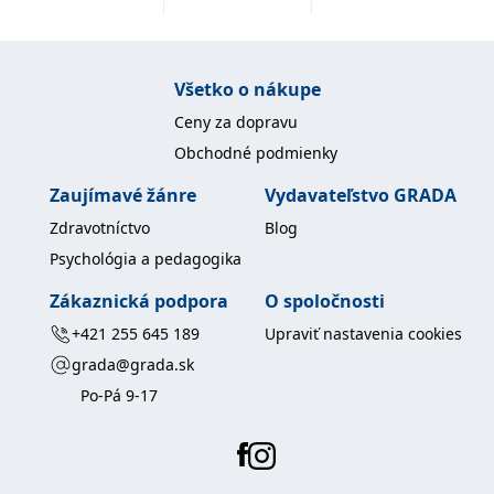
fungování této webové
stránky.
MUID
1 rok
Tento soubor cookie je v
Microsoft
Microsoftu široce
Corporation
Všetko o nákupe
používán jako jedinečný
.clarity.ms
identifikátor uživatele.
Lze jej nastavit pomocí
Ceny za dopravu
vložených skriptů
Microsoft. Široce se věří,
Obchodné podmienky
že se synchronizuje s
mnoha různými
Zaujímavé žánre
Vydavateľstvo GRADA
doménami společnosti
Microsoft, což umožňuje
Zdravotníctvo
Blog
sledování uživatelů.
Psychológia a pedagogika
IDE
1 rok
Tento soubor cookie
Google LLC
nastavuje společnost
.doubleclick.net
Doubleclick a provádí
Zákaznická podpora
O spoločnosti
informace o tom, jak
koncový uživatel používá
+421 255 645 189
Upraviť nastavenia cookies
webové stránky a
jakoukoli reklamu,
grada@grada.sk
kterou koncový uživatel
mohl vidět před
Po-Pá 9-17
návštěvou uvedeného
webu.
C
1 měsíc 1
Zjistěte, zda prohlížeč
Adform
den
uživatele podporuje
.adform.net
soubory cookie.