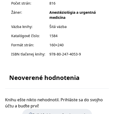
Počet strán
:
816
s vyvíjejícími se
Knihu ocení zejména anesteziologové a intenzivisté,
webovými
ale je užitečná i pro ostatní související „hraniční“
standardy a
Žáner
:
Anestéziológia a urgentná
právními
obory jak chirurgické, tak interní.
medicína
předpisy o
ochraně
Barevná publikace obsahuje na téměř 200 obrázků a
soukromí.
Väzba knihy
:
Šitá väzba
na 580 tabulek.
Katalógové číslo
:
1584
Poskytovateľ /
Platnosť
Formát strán
:
160×240
Názov
Popis
Poskytovateľ
Doména
Platnosť
končí
Názov
Popis
Poskytovateľ
/ Doména
Platnosť
končí
ISBN tlačenej knihy
:
978-80-247-4053-9
Názov
Popis
incomaker_p
www.grada.sk
1 rok 1
Poskytovateľ /
/ Doména
Platnosť
končí
Názov
Popis
měsíc
CMSPreferredCulture
1 rok
Nastaveno
Kentiko
Doména
končí
Kentico CMS k
CurrentContact
Software LLC
1 rok 1
Ukládá identifikátor
Kentiko
p##5ab4aa50-94d3-4afb-
dg.incomaker.com
1 rok 1
identifikaci jazyka
www.grada.sk
měsíc
GUID kontaktu
SM
.c.clarity.ms
Software LLC
Zavřením
Toto je soubor cookie
9668-9ccd17850001
měsíc
stránky, ukládá
souvisejícího s
www.grada.sk
prohlížeče
první strany společnosti
kombinaci kódů
aktuálním
Microsoft MSN, který
Neoverené hodnotenia
_lb_id
.grada.sk
jazyků a zemí
1 rok
návštěvníkem webu.
používáme k měření
Slouží ke sledování
používání webu pro
MSPTC
tempUUID
www.grada.sk
1 rok
Zavřením
Tento cookie se
Microsoft
aktivit na webu.
interní analýzu.
prohlížeče
používá ke
.bing.com
sledování
_ga_G0TG26GDQ5
.grada.sk
1 rok 1
Tento soubor cookie
MR
7 dní
Toto je soubor cookie
Microsoft
zapojení uživatelů
permId
dg.incomaker.com
1 rok 1
měsíc
používá Google
první strany společnosti
Corporation
a interakci s
Knihu ešte nikto nehodnotil. Prihláste sa do svojho
měsíc
Analytics k zachování
Microsoft MSN, který
.c.clarity.ms
webovými
stavu relace.
používáme k měření
účtu a buďte prví!
stránkami, aby se
_____tempSessionKey_____
www.grada.sk
1 rok 1
používání webu pro
zlepšily
měsíc
_ga
1 rok 1
Tento název souboru
Google LLC
interní analýzu.
zkušenosti
měsíc
cookie je spojen s
.grada.sk