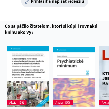
Prihlásiť a napísať recenziu
zákazníků a
_lb_ccc
.grada.sk
Google Universal
1 rok
ANONCHK
10 minut
Tento soubor cookie
Microsoft
funkčnost
Analytics - což je
provádí informace o
Corporation
webových
významná aktualizace
_lb
.grada.sk
Zavřením
tom, jak koncový
.c.clarity.ms
stránek. Může
běžněji používané
prohlížeče
uživatel používá web, a
shromažďovat
analytické služby
jakoukoli reklamu,
informace o tom,
Google. Tento soubor
inco_session_temp_browser
www.grada.sk
kterou koncový uživatel
1 hodina
jak uživatelé
cookie se používá k
mohl vidět před
Čo sa páčilo čitateľom, ktorí si kúpili rovnakú
navigovat a
rozlišení jedinečných
návštěvou uvedeného
CMSCurrentTheme
www.grada.sk
1 den
používat stránky,
uživatelů přiřazením
webu.
knihu ako vy?
pomáhá
náhodně
identifikovat
vygenerovaného čísla
test_cookie
15 minut
Tento soubor cookie
Google LLC
preference a
jako identifikátoru
nastavuje společnost
.doubleclick.net
zlepšit
klienta. Je součástí
DoubleClick (kterou
poskytování
každého požadavku
vlastní společnost
služeb.
na stránku na webu a
Google), aby zjistila, zda
slouží k výpočtu
prohlížeč návštěvníka
údajů o
webu podporuje
návštěvnících, relacích
soubory cookie.
a kampaních pro
analytické přehledy
_uetvid
1 rok
Toto je soubor cookie
Microsoft
webů.
využívaný společností
Corporation
Microsoft Bing Ads a je
.grada.sk
VisitorStatus
1 rok 1
Označuje, zda je
Kentiko
sledovacím souborem
měsíc
návštěvník nový nebo
Software LLC
cookie. Umožňuje nám
se vrací. Používá se ke
www.grada.sk
komunikovat s
sledování statistiky
uživatelem, který již dříve
návštěvníků ve
navštívil náš web.
webové analýze.
_gcl_au
3 měsíce
Tento soubor cookie
Google LLC
Akcia -15%
Akcia -15%
Akci
nastavuje společnost
.grada.sk
Doubleclick a provádí