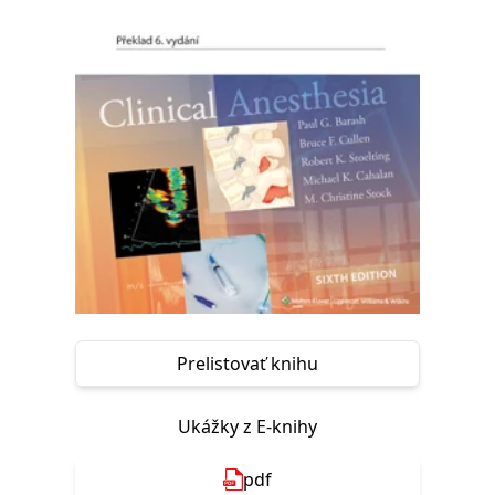
FUNKČNÉ
NEZARADENÉ SÚBORY
Potrebné
Analytické
Marketingové
Funkčné
Nezaradené súbory
Nevyhnutné súbory cookie umožňujú základné funkcie webovej stránky,
ako je prihlásenie používateľa a správa účtu. Bez nevyhnutných súborov
cookie nie je možné webové stránky správne používať.
Poskytovateľ /
Platnosť
Názov
Popis
Doména
končí
ASP.NET_SessionId
Zavřením
Tento soubor
Microsoft
prohlížeče
cookie
Corporation
zachovává stav
www.grada.sk
relace
Prelistovať knihu
návštěvníka
napříč
požadavky na
stránku.
Ukážky z E-knihy
__cf_bm
30 minut
Tento soubor
Cloudflare Inc.
cookie se
.heureka.cz
používá k
pdf
rozlišení mezi