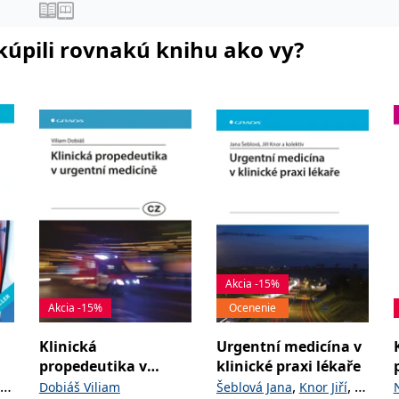
i kúpili rovnakú knihu ako vy?
Akcia -15%
Akcia -15%
Ocenenie
Klinická
Urgentní medicína v
propedeutika v
klinické praxi lékaře
e
urgentní medicíně
,
,
a
Dobiáš Viliam
Šeblová Jana
Knor Jiří