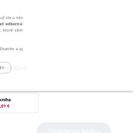
už ste u nás
rieť odbornú
cí, ktoré vám
žívaním a aj
 medicíne
ES
ARADENÉ SÚBORY
kniha
,01
€
ie nie je možné webové stránky správne používať.
Vložiť do košíka