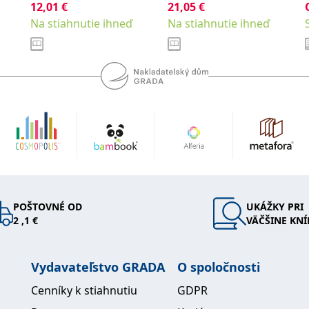
12,01
€
kolektiv
21,05
€
Na stiahnutie ihneď
Na stiahnutie ihneď
POŠTOVNÉ OD
UKÁŽKY PRI
2 ,1 €
VÄČŠINE KNÍ
Vydavateľstvo GRADA
O spoločnosti
Cenníky k stiahnutiu
GDPR