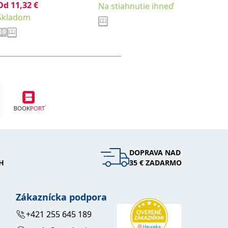
Od
11,32
€
Za tri 
Na stiahnutie ihneď
Skladom
dlhšie
DOPRAVA NAD
H
35 € ZADARMO
Zákaznícka podpora
+421 255 645 189