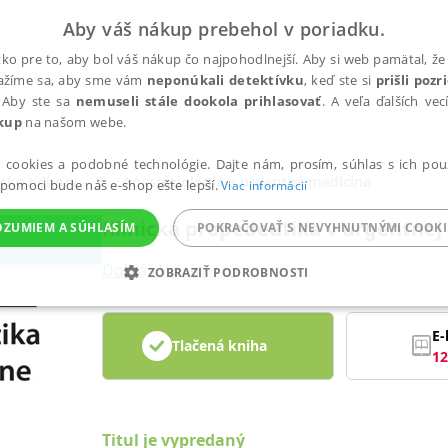
Aby váš nákup prebehol v poriadku.
ko pre to, aby bol váš nákup čo najpohodlnejší. Aby si web pamätal, že 
nažíme sa, aby sme vám
neponúkali detektívku
, keď ste si
prišli poz
 Aby ste sa
nemuseli stále dookola prihlasovať
. A veľa ďalších ve
kup
na našom webe.
a cookies a podobné technológie. Dajte nám, prosím, súhlas s ich pou
ske odbory
Anestéziológia a urgentná medicína
 pomoci bude náš e-shop ešte lepší.
Viac informácií
Klinická propedeutika v urgentnej
OZUMIEM A SÚHLASÍM
POKRAČOVAŤ S NEVYHNUTNÝMI COOKI
Dobiáš Viliam
ZOBRAZIŤ PODROBNOSTI
ANALYTICKÉ
MARKETINGOVÉ
FUNKČNÉ
NEZ
E-
Tlačená kniha
12
Potrebné
Analytické
Marketingové
Funkčné
Nezaradené súbory
ránky, ako je prihlásenie používateľa a správa účtu. Bez nevyhnutných súborov cook
Titul je vypredaný