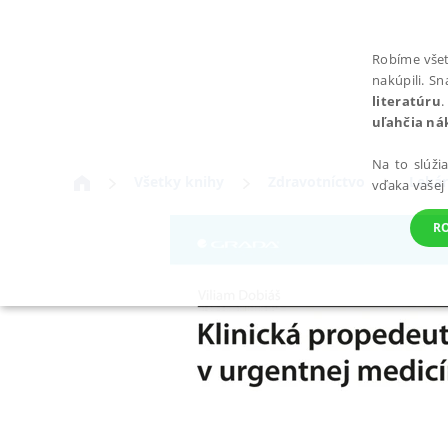
Robíme všet
nakúpili. S
literatúru
.
uľahčia ná
Na to slúži
Všetky knihy
Zdravotníctvo
Lekár
vďaka vašej
R
POTREBNÉ
Nevyhnutné súbory cookie umožňujú základné funkcie webovej st