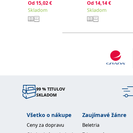
Od
15,02
€
Od
14,14
€
Táňa
Táňa
Skladom
Skladom
99 % TITULOV
SKLADOM
Všetko o nákupe
Zaujímavé žánre
Ceny za dopravu
Beletria