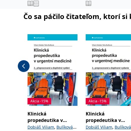
,
,
Jaroslav
Jonáš Jakub
Anest
,
Novotný Stanislav
Čo sa páčilo čitateľom, ktorí s
,
Šimeček Vojtěch
Šípek
,
a kolektiv
Jan
Akcia -15%
Akcia -15%
Klinická
Klinická
propedeutika v
propedeutika v
urgentní medicíně
urgentnej medicín
,
,
Dobiáš Viliam
Bulíková
Dobiáš Viliam
Bulíková