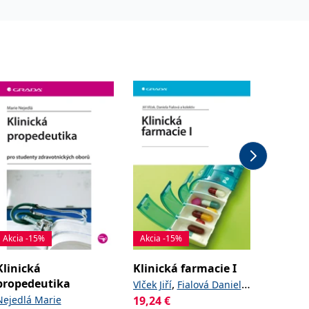
Akcia -15%
Akcia -15%
Akcia -
Klinická
Klinická farmacie I
Klinick
propedeutika
,
,
Vlček Jiří
Fialová Daniela
Tesař Vl
Od
22,
Nejedlá Marie
a kolektiv
19,24
€
,
Ondřej